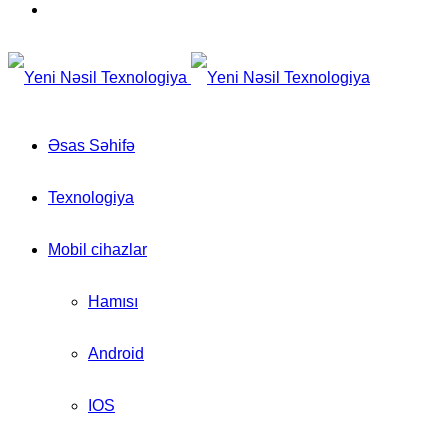
for
Switch
skin
Əsas Səhifə
Texnologiya
Mobil cihazlar
Hamısı
Android
IOS