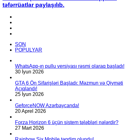
cihaz
təfərrüatlar paylaşılıb.
CLAW
haqqında
Facebook
təfərrüatlar
YouTube
paylaşılıb.
Instagram
TikTok
SON
POPULYAR
WhatsApp-ın pullu versiyası rəsmi olaraq başladı!
30 İyun 2026
GTA 6 Ön Sifarişləri Başladı: Məzmun və Qiyməti
Açıqlandı!
25 İyun 2026
GeforceNOW Azərbaycanda!
20 Aprel 2026
Forza Horizon 6 üçün sistem tələbləri nələrdir?
27 Mart 2026
Rainbow Six Mobile təqdim olundu!