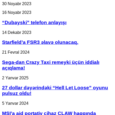
30 Noyabr 2023
“Dubayski”
16 Noyabr 2023
telefon
anlayışı
“Dubayski” telefon anlayışı
Starfield’a
14 Dekabr 2023
FSR3
əlavə
Starfield’a FSR3 əlavə olunacaq.
olunacaq.
Sega-
21 Fevral 2024
dan
Crazy
Sega-dan Crazy Taxi remeyki üçün iddialı
Taxi
açıqlama!
remeyki
üçün
27
2 Yanvar 2025
iddialı
dollar
açıqlama!
dəyərindəki
27 dollar dəyərindəki “Hell Let Loose” oyunu
“Hell
pulsuz oldu!
Let
Loose”
MSI’a
5 Yanvar 2024
oyunu
aid
pulsuz
portativ
MSI’a aid portativ cihaz CLAW haqqında
oldu!