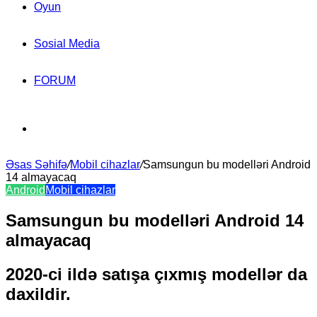
Oyun
Sosial Media
FORUM
Search
Əsas Səhifə
for
/
Mobil cihazlar
/
Samsungun bu modelləri Android
14 almayacaq
Android
Mobil cihazlar
Samsungun bu modelləri Android 14
almayacaq
2020-ci ildə satışa çıxmış modellər da
daxildir.