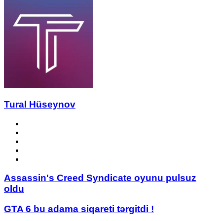
via
Email
Tural Hüseynov
Website
Facebook
YouTube
Instagram
TikTok
Assassin's
Assassin's Creed Syndicate oyunu pulsuz
Creed
oldu
Syndicate
oyunu
GTA
GTA 6 bu adama siqareti tərgitdi !
pulsuz
6
oldu