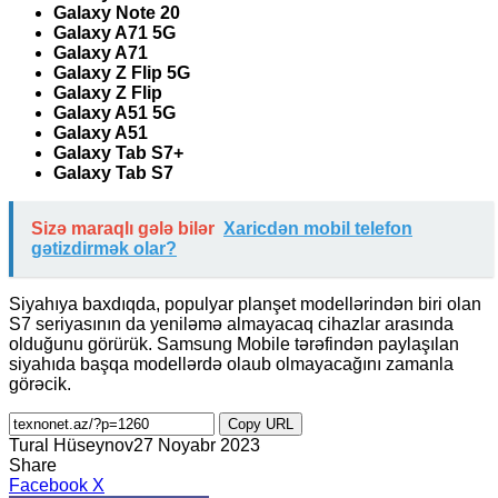
Galaxy Note 20
Galaxy A71 5G
Galaxy A71
Galaxy Z Flip 5G
Galaxy Z Flip
Galaxy A51 5G
Galaxy A51
Galaxy Tab S7+
Galaxy Tab S7
Sizə maraqlı gələ bilər
Xaricdən mobil telefon
gətizdirmək olar?
Siyahıya baxdıqda, populyar planşet modellərindən biri olan
S7 seriyasının da yeniləmə almayacaq cihazlar arasında
olduğunu görürük. Samsung Mobile tərəfindən paylaşılan
siyahıda başqa modellərdə olaub olmayacağını zamanla
görəcik.
Copy URL
Tural Hüseynov
27 Noyabr 2023
Share
LinkedIn
Tumblr
Pinterest
Reddit
VKontakte
Share
Print
Facebook
X