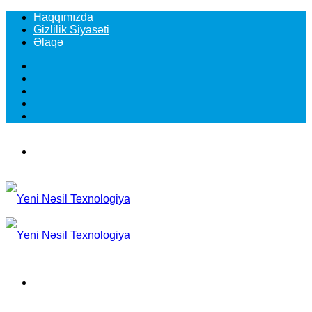
Haqqımızda
Gizlilik Siyasəti
Əlaqə
Facebook
YouTube
Instagram
TikTok
Switch
skin
Menu
Search