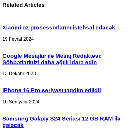
bu
Related Articles
adama
siqareti
tərgitdi
!
Xiaomi öz prosessorlarını istehsal edəcək
19 Fevral 2024
Google Mesajlar ilə Mesaj Redaktəsi:
Söhbətlərinizi daha ağıllı idarə edin
13 Dekabr 2023
iPhone 16 Pro seriyası təqdim edildi!
10 Sentyabr 2024
Samsung Galaxy S24 Seriası 12 GB RAM ilə
gələcək