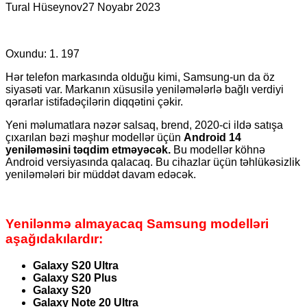
Tural Hüseynov
27 Noyabr 2023
Oxundu:
1. 197
Hər telefon markasında olduğu kimi, Samsung-un da öz
siyasəti var. Markanın xüsusilə yeniləmələrlə bağlı verdiyi
qərarlar istifadəçilərin diqqətini çəkir.
Yeni məlumatlara nəzər salsaq, brend, 2020-ci ildə satışa
çıxarılan bəzi məşhur modellər üçün
Android 14
yeniləməsini təqdim etməyəcək.
Bu modellər köhnə
Android versiyasında qalacaq. Bu cihazlar üçün təhlükəsizlik
yeniləmələri bir müddət davam edəcək.
Yenilənmə almayacaq Samsung modelləri
aşağıdakılardır:
Galaxy S20 Ultra
Galaxy S20 Plus
Galaxy S20
Galaxy Note 20 Ultra