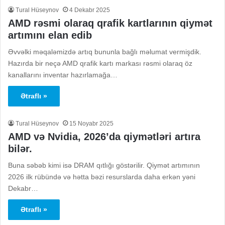
Tural Hüseynov
4 Dekabr 2025
AMD rəsmi olaraq qrafik kartlarının qiymət
artımını elan edib
Əvvəlki məqaləmizdə artıq bununla bağlı məlumat vermişdik.
Hazırda bir neçə AMD qrafik kartı markası rəsmi olaraq öz
kanallarını inventar hazırlamağa…
Ətraflı »
Tural Hüseynov
15 Noyabr 2025
AMD və Nvidia, 2026’da qiymətləri artıra
bilər.
Buna səbəb kimi isə DRAM qıtlığı göstərilir. Qiymət artımının
2026 ilk rübündə və hətta bəzi resurslarda daha erkən yəni
Dekabr…
Ətraflı »