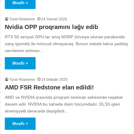
Ətraflı »
Tural Hüseynov
24 Yanvar 2026
Nvidia OPP proqramını ləğv edib
RTX 50 seriyalı GPU-lar artıq MSRP (tövsiyə olunan pərakəndə
satış qiyməti) ilə mövcud olmayacaq. Bunun səbəbi təkcə yaddaş
xərclərinin artması…
Ətraflı »
Tural Hüseynov
14 Dekabr 2025
AMD FSR Redstone elan edildi!
AMD və NVIDIA arasında proqram təminatı sahəsində rəqabət
davam edir. NVIDIA bu sahədə daim hücumdadır. DLSS işləri
əhəmiyyətli dərəcədə dəyişdirdi…
Ətraflı »