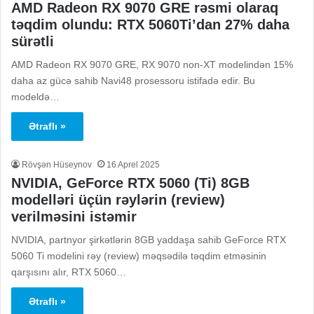
AMD Radeon RX 9070 GRE rəsmi olaraq
təqdim olundu: RTX 5060Ti’dan 27% daha
sürətli
AMD Radeon RX 9070 GRE, RX 9070 non-XT modelindən 15%
daha az gücə sahib Navi48 prosessoru istifadə edir. Bu
modeldə…
Ətraflı »
Rövşən Hüseynov
16 Aprel 2025
NVIDIA, GeForce RTX 5060 (Ti) 8GB
modelləri üçün rəylərin (review)
verilməsini istəmir
NVIDIA, partnyor şirkətlərin 8GB yaddaşa sahib GeForce RTX
5060 Ti modelini rəy (review) məqsədilə təqdim etməsinin
qarşısını alır, RTX 5060…
Ətraflı »