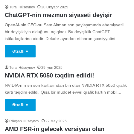
Tural Hüseynov
20 Oktyabr 2025
ChatGPT-nin məzmun siyasəti dəyişir
OpenAI-nin CEO-su Sam Altman son paylaşımında əhəmiyyətli
bir dəyişikliyin olduğunu açıqladı. Bu dəyişiklik ChatGPT
istifadəçilərinə aiddir. Dekabr ayından etibarən şəxsiyyətini…
Ətraflı »
Tural Hüseynov
29 İyun 2025
NVIDIA RTX 5050 təqdim edildi!
NVIDIA-nın ən son kartlarından biri olan NVIDIA RTX 5050 qrafik
kartı təqdim edildi. Qısa bir müddət əvvəl qrafik kartın mobil…
Ətraflı »
Rövşən Hüseynov
22 May 2025
AMD FSR-in gələcək versiyası olan