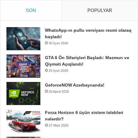
SON
POPULYAR
WhatsApp-ın pullu versiyası rəsmi olaraq
başladı!
30 İyun 2026
GTA 6 Ön Sifarişləri Başladı: Məzmun və
Qiyməti Açıqlandı!
25 İyun 2026
GeforceNOW Azərbaycanda!
20 Aprel 2026
Forza Horizon 6 üçün sistem tələbləri
nələrdir?
27 Mart 2026