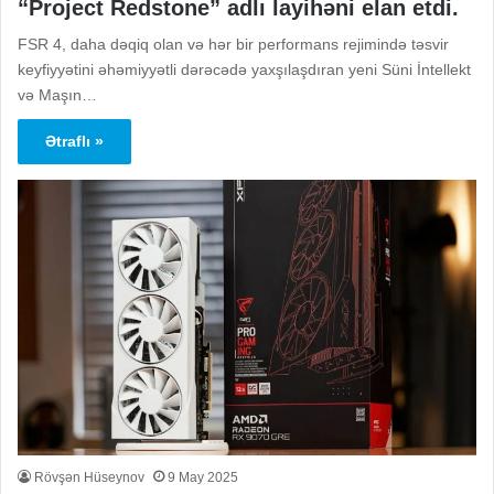
“Project Redstone” adlı layihəni elan etdi.
FSR 4, daha dəqiq olan və hər bir performans rejimində təsvir
keyfiyyətini əhəmiyyətli dərəcədə yaxşılaşdıran yeni Süni İntellekt
və Maşın…
Ətraflı »
Rövşən Hüseynov
9 May 2025