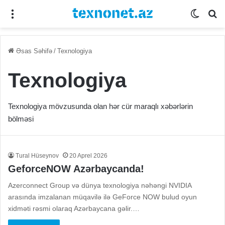
Menu
Switch
Se
Əsas Səhifə
/
Texnologiya
Texnologiya
Texnologiya mövzusunda olan hər cür maraqlı xəbərlərin
bölməsi
Tural Hüseynov
20 Aprel 2026
GeforceNOW Azərbaycanda!
Azerconnect Group və dünya texnologiya nəhəngi NVIDIA
arasında imzalanan müqavilə ilə GeForce NOW bulud oyun
xidməti rəsmi olaraq Azərbaycana gəlir.…