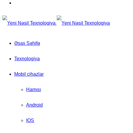
for
Switch
skin
Əsas Səhifə
Texnologiya
Mobil cihazlar
Hamısı
Android
IOS