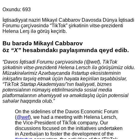
Oxundu:
693
İqtisadiyyat naziri Mikayıl Cabbarov Davosda Dünya İqtisadi
Forumu çərçivəsində “TikTok” şirkətinin vitse-prezidenti
Helena Lerş ilə görüş keçirib.
Bu barədə Mikayıl Cabbarov
öz
“X”
hesabındakı paylaşımında qeyd edib.
“Davos İqtisadi Forumu çərçivəsində (@wef), TikTok
şirkətinin vitse-prezidenti Helena Lersch ilə görüşümüz oldu.
Müzakirələrimiz Azərbaycanda #startup ekosisteminin
inkişafını təşviq etmək üçün həyata keçirilən təşəbbüslər,
“TikTok Startap Akademiyası”nın fəaliyyəti, biznes
potensialının nümayiş etdirilməsində sosial media
platformalarının əhəmiyyəti və əməkdaşlıq üçün potensial
sahələr haqqında olub.”
On the sidelines of the Davos Economic Forum
(
@wef
), we had a meeting with Helena Lersch,
the Vice-President of TikTok company. Our
discussions focused on the initiatives undertaken
in Azerbaijan to foster the development of the