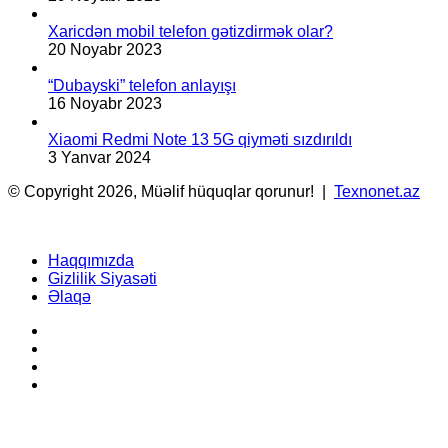
Xaricdən mobil telefon gətizdirmək olar?
20 Noyabr 2023
“Dubayski” telefon anlayışı
16 Noyabr 2023
Xiaomi Redmi Note 13 5G qiyməti sızdırıldı
3 Yanvar 2024
© Copyright 2026, Müəlif hüquqlar qorunur! |
Texnonet.az
Haqqımızda
Gizlilik Siyasəti
Əlaqə
Facebook
YouTube
Instagram
TikTok
Facebook
X
WhatsApp
Telegram
Back
to