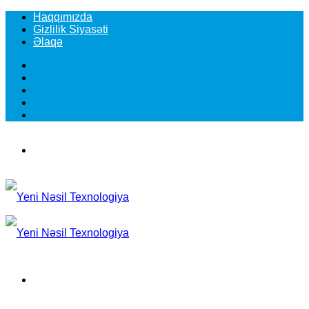
Haqqımızda
Gizlilik Siyasəti
Əlaqə
Facebook
YouTube
Instagram
TikTok
Switch
skin
Menu
Search