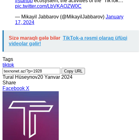
#startup
ecosystem, the activities of the “TikTok…
pic.twitter.com/LbVKAOZW0C
— Mikayil Jabbarov (@MikayilJabbarov)
January
17, 2024
Sizə maraqlı gələ bilər
TikTok-a rəsmi olaraq üfüqi
videolar gəlir!
Tags
tiktok
Copy URL
Tural Hüseynov
20 Yanvar 2024
Share
LinkedIn
Tumblr
Pinterest
Reddit
VKontakte
Share
Print
Facebook
X
via
Email