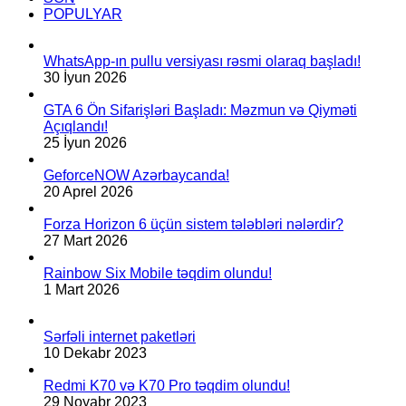
POPULYAR
WhatsApp-ın pullu versiyası rəsmi olaraq başladı!
30 İyun 2026
GTA 6 Ön Sifarişləri Başladı: Məzmun və Qiyməti
Açıqlandı!
25 İyun 2026
GeforceNOW Azərbaycanda!
20 Aprel 2026
Forza Horizon 6 üçün sistem tələbləri nələrdir?
27 Mart 2026
Rainbow Six Mobile təqdim olundu!
1 Mart 2026
Sərfəli internet paketləri
10 Dekabr 2023
Redmi K70 və K70 Pro təqdim olundu!
29 Noyabr 2023