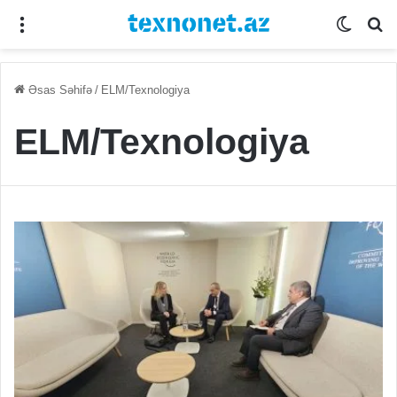
Menu
Switch
Se
Əsas Səhifə
/
ELM/Texnologiya
ELM/Texnologiya