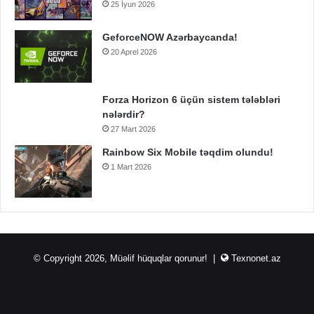
25 İyun 2026
GeforceNOW Azərbaycanda!
20 Aprel 2026
Forza Horizon 6 üçün sistem tələbləri
nələrdir?
27 Mart 2026
Rainbow Six Mobile təqdim olundu!
1 Mart 2026
© Copyright 2026, Müəlif hüquqlar qorunur! |
Texnonet.az