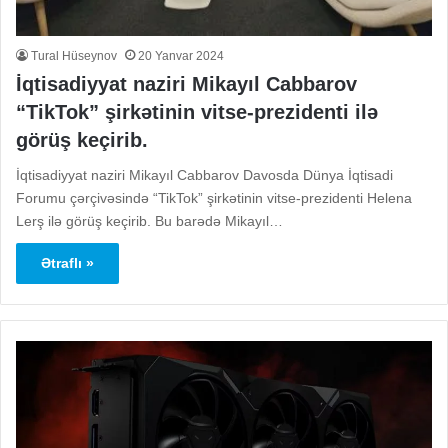
Tural Hüseynov
20 Yanvar 2024
İqtisadiyyat naziri Mikayıl Cabbarov
“TikTok” şirkətinin vitse-prezidenti ilə
görüş keçirib.
İqtisadiyyat naziri Mikayıl Cabbarov Davosda Dünya İqtisadi
Forumu çərçivəsində “TikTok” şirkətinin vitse-prezidenti Helena
Lerş ilə görüş keçirib. Bu barədə Mikayıl…
Ətraflı »
AMD,
Bir
RX
ad
7900
Sl
XT
də
və
kiç