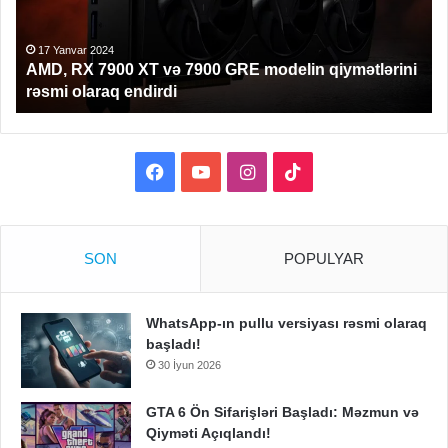
7900
ölç
GRE
bir
modelin
PS
17 Yanvar 2024
AMD, RX 7900 XT və 7900 GRE modelin qiymətlərini
qiymətlərini
haz
rəsmi olaraq endirdi
rəsmi
olaraq
endirdi
Facebook
YouTube
Instagram
TikTok
SON
POPULYAR
WhatsApp-ın pullu versiyası rəsmi olaraq
başladı!
30 İyun 2026
GTA 6 Ön Sifarişləri Başladı: Məzmun və
Qiyməti Açıqlandı!