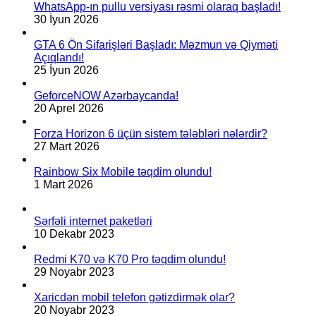
WhatsApp-ın pullu versiyası rəsmi olaraq başladı!
30 İyun 2026
GTA 6 Ön Sifarişləri Başladı: Məzmun və Qiyməti
Açıqlandı!
25 İyun 2026
GeforceNOW Azərbaycanda!
20 Aprel 2026
Forza Horizon 6 üçün sistem tələbləri nələrdir?
27 Mart 2026
Rainbow Six Mobile təqdim olundu!
1 Mart 2026
Sərfəli internet paketləri
10 Dekabr 2023
Redmi K70 və K70 Pro təqdim olundu!
29 Noyabr 2023
Xaricdən mobil telefon gətizdirmək olar?
20 Noyabr 2023