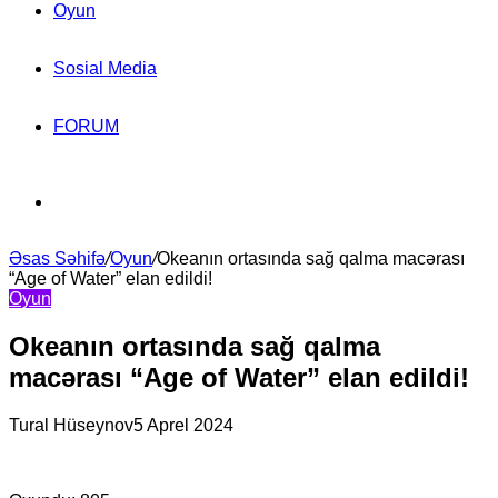
Oyun
Sosial Media
FORUM
Search
Əsas Səhifə
for
/
Oyun
/
Okeanın ortasında sağ qalma macərası
“Age of Water” elan edildi!
Oyun
Okeanın ortasında sağ qalma
macərası “Age of Water” elan edildi!
Tural Hüseynov
5 Aprel 2024