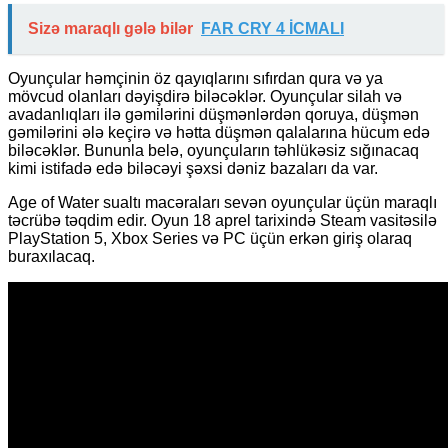
Sizə maraqlı gələ bilər
FAR CRY 4 İCMALI
Oyunçular həmçinin öz qayıqlarını sıfırdan qura və ya
mövcud olanları dəyişdirə biləcəklər. Oyunçular silah və
avadanlıqları ilə gəmilərini düşmənlərdən qoruya, düşmən
gəmilərini ələ keçirə və hətta düşmən qalalarına hücum edə
biləcəklər. Bununla belə, oyunçuların təhlükəsiz sığınacaq
kimi istifadə edə biləcəyi şəxsi dəniz bazaları da var.
Age of Water sualtı macəraları sevən oyunçular üçün maraqlı
təcrübə təqdim edir. Oyun 18 aprel tarixində Steam vasitəsilə
PlayStation 5, Xbox Series və PC üçün erkən giriş olaraq
buraxılacaq.