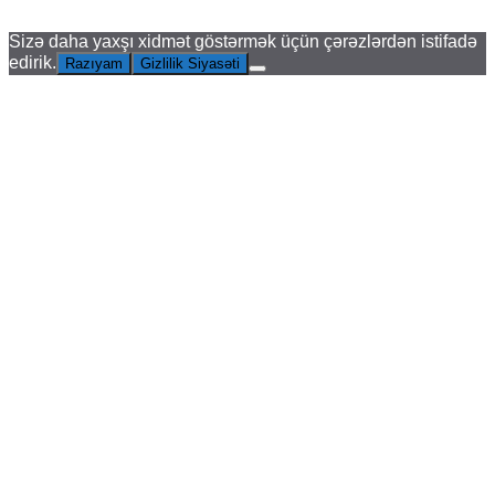
Sizə daha yaxşı xidmət göstərmək üçün çərəzlərdən istifadə
edirik.
Razıyam
Gizlilik Siyasəti