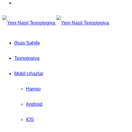
for
Switch
skin
Əsas Səhifə
Texnologiya
Mobil cihazlar
Hamısı
Android
IOS