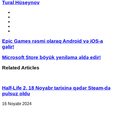
Tural Hüseynov
Website
Facebook
YouTube
Instagram
TikTok
Epic
Epic Games rəsmi olaraq Android və iOS-a
Games
gəlir!
rəsmi
olaraq
Microsoft
Microsoft Store böyük yeniləmə əldə edir!
Android
Store
və
böyük
Related Articles
iOS-
yeniləmə
a
əldə
gəlir!
edir!
Half-Life 2, 18 Noyabr tarixinə qədər Steam-də
pulsuz oldu
16 Noyabr 2024