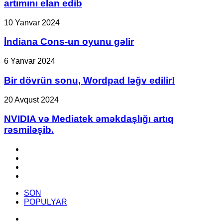
artımını elan edib
kartlarının
qiymət
İndiana
10 Yanvar 2024
artımını
Cons-
elan
un
İndiana Cons-un oyunu gəlir
edib
oyunu
gəlir
Bir
6 Yanvar 2024
dövrün
sonu,
Bir dövrün sonu, Wordpad ləğv edilir!
Wordpad
ləğv
NVIDIA
20 Avqust 2024
edilir!
və
Mediatek
NVIDIA və Mediatek əməkdaşlığı artıq
əməkdaşlığı
rəsmiləşib.
artıq
rəsmiləşib.
Facebook
YouTube
Instagram
TikTok
SON
POPULYAR