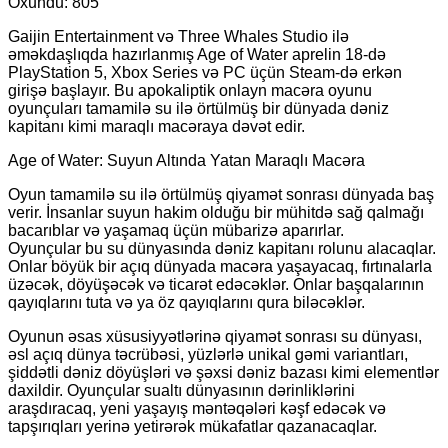
Oxundu:
805
Gaijin Entertainment və Three Whales Studio ilə
əməkdaşlıqda hazırlanmış Age of Water aprelin 18-də
PlayStation 5, Xbox Series və PC üçün Steam-də erkən
girişə başlayır. Bu apokaliptik onlayn macəra oyunu
oyunçuları tamamilə su ilə örtülmüş bir dünyada dəniz
kapitanı kimi maraqlı macəraya dəvət edir.
Age of Water: Suyun Altında Yatan Maraqlı Macəra
Oyun tamamilə su ilə örtülmüş q
iyamət
sonrası dünyada baş
verir. İnsanlar suyun hakim olduğu bir mühitdə sağ qalmağı
bacarıblar və yaşamaq üçün mübarizə aparırlar.
Oyunçular bu su dünyasında dəniz kapitanı rolunu alacaqlar.
Onlar böyük bir açıq dünyada macəra yaşayacaq, fırtınalarla
üzəcək, döyüşəcək və ticarət edəcəklər. Onlar başqalarının
qayıqlarını tuta və ya öz qayıqlarını qura biləcəklər.
Oyunun əsas xüsusiyyətlərinə q
iyamət
sonrası su dünyası,
əsl açıq dünya təcrübəsi, yüzlərlə unikal gəmi variantları,
şiddətli dəniz döyüşləri və şəxsi dəniz bazası kimi elementlər
daxildir. Oyunçular sualtı dünyasının dərinliklərini
araşdıracaq, yeni yaşayış məntəqələri kəşf edəcək və
tapşırıqları yerinə yetirərək mükafatlar qazanacaqlar.