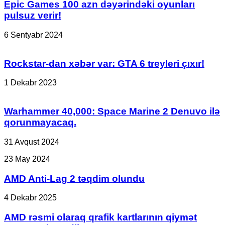
Epic Games 100 azn dəyərindəki oyunları
pulsuz verir!
6 Sentyabr 2024
Rockstar-dan xəbər var: GTA 6 treyleri çıxır!
1 Dekabr 2023
Warhammer 40,000: Space Marine 2 Denuvo ilə
qorunmayacaq.
31 Avqust 2024
AMD
23 May 2024
Anti-
Lag
AMD Anti-Lag 2 təqdim olundu
2
təqdim
AMD
4 Dekabr 2025
olundu
rəsmi
olaraq
AMD rəsmi olaraq qrafik kartlarının qiymət
qrafik