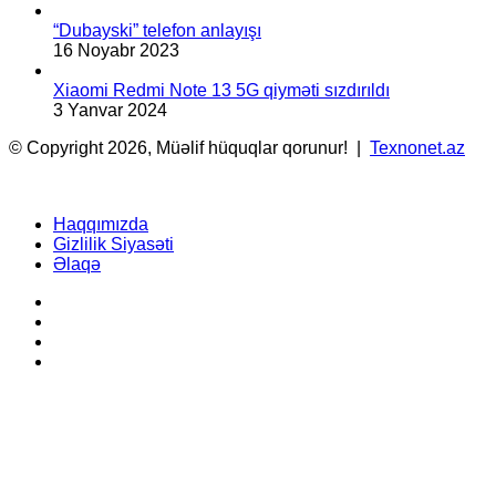
“Dubayski” telefon anlayışı
16 Noyabr 2023
Xiaomi Redmi Note 13 5G qiyməti sızdırıldı
3 Yanvar 2024
© Copyright 2026, Müəlif hüquqlar qorunur! |
Texnonet.az
Haqqımızda
Gizlilik Siyasəti
Əlaqə
Facebook
YouTube
Instagram
TikTok
Facebook
X
WhatsApp
Telegram
Back
to
top
button