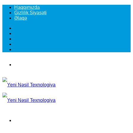
Haqqımızda
Gizlilik Siyasəti
Əlaqə
Facebook
YouTube
Instagram
TikTok
Switch
skin
Menu
Search