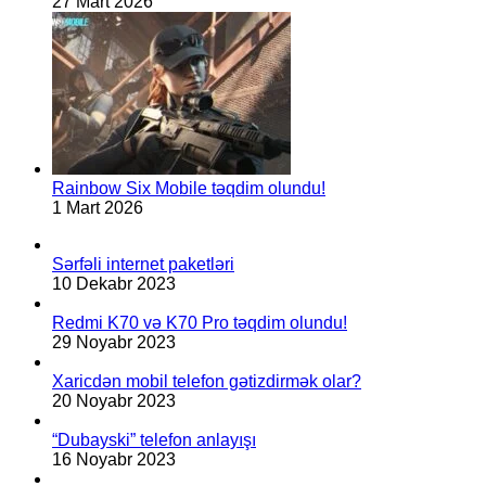
27 Mart 2026
Rainbow Six Mobile təqdim olundu!
1 Mart 2026
Sərfəli internet paketləri
10 Dekabr 2023
Redmi K70 və K70 Pro təqdim olundu!
29 Noyabr 2023
Xaricdən mobil telefon gətizdirmək olar?
20 Noyabr 2023
“Dubayski” telefon anlayışı
16 Noyabr 2023