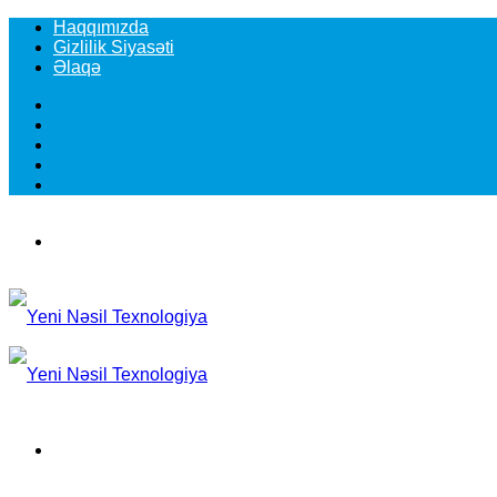
Haqqımızda
Gizlilik Siyasəti
Əlaqə
Facebook
YouTube
Instagram
TikTok
Switch
skin
Menu
Search