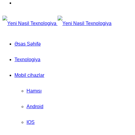
for
Switch
skin
Əsas Səhifə
Texnologiya
Mobil cihazlar
Hamısı
Android
IOS