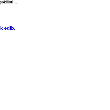
şəkilləri…
k edib.