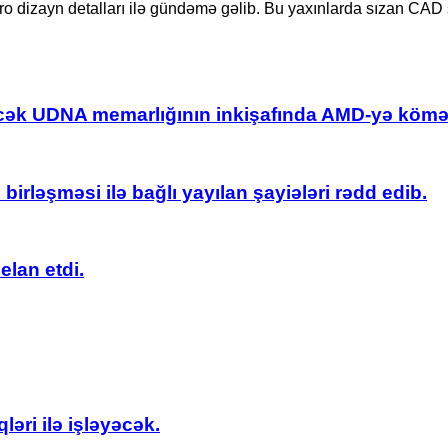
ro dizayn detalları ilə gündəmə gəlib. Bu yaxınlarda sızan CAD 
əcək UDNA memarlığının inkişafında AMD-yə kömə
irləşməsi ilə bağlı yayılan şayiələri rədd edib.
elan etdi.
əri ilə işləyəcək.