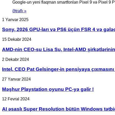
Google-un yeni flaqman smartfonları Pixel 9 və Pixel 9 P
Ətraflı »
Sony,
1 Yanvar 2025
2026
GPU-
Sony, 2026 GPU-ları və PS6 üçün FSR 4 və gəl
ları
və
AMD-
15 Dekabr 2024
PS6
nin
üçün
CEO-
AMD-nin CEO-su Lisa Su, Intel-AMD şirkətlərinin b
FSR
su
4
Lisa
Intel,
2 Dekabr 2024
və
Su,
CEO
gələcək
Intel-
Pat
Intel, CEO Pat Gelsinger-in pensiyaya çıxmasını 
UDNA
AMD
Gelsinger-
memarlığının
şirkətlərinin
in
Məşhur
27 Yanvar 2024
inkişafında
birləşməsi
pensiyaya
Playstation
AMD-
ilə
çıxmasını
oyunu
yə
Məşhur Playstation oyunu PC-yə gəlir !
bağlı
elan
PC-
kömək
yayılan
etdi.
yə
edib.
AI
12 Fevral 2024
şayiələri
gəlir
əsaslı
rədd
!
Super
edib.
AI əsaslı Super Resolution bütün Windows tətbiql
Resolution