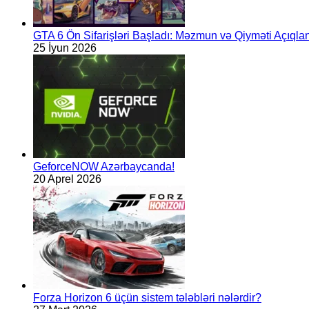
GTA 6 Ön Sifarişləri Başladı: Məzmun və Qiyməti Açıqlan
25 İyun 2026
GeforceNOW Azərbaycanda!
20 Aprel 2026
Forza Horizon 6 üçün sistem tələbləri nələrdir?