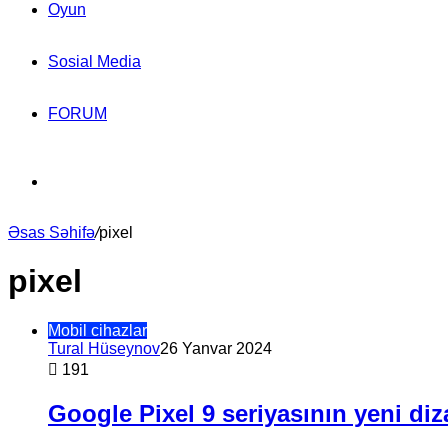
Oyun
Sosial Media
FORUM
Search
Əsas Səhifə
for
/
pixel
pixel
Mobil cihazlar
Tural Hüseynov
26 Yanvar 2024
191
Google Pixel 9 seriyasının yeni diz