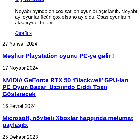
Noyabr ayında ən çox satılan oyunlar açıqlanıb. Noyabr
ayı oyunlar üçün çox əfsanə ay oldu. Əsas oyunların
əksəriyyəti bu ay…
Ətraflı »
Məşhur
27 Yanvar 2024
Playstation
oyunu
Məşhur Playstation oyunu PC-yə gəlir !
PC-
yə
NVIDIA
17 Noyabr 2024
gəlir
GeForce
!
RTX
NVIDIA GeForce RTX 50 ‘Blackwell’ GPU-ları
50
PC Oyun Bazarı Üzərində Ciddi Təsir
‘Blackwell’
Göstərəcək
GPU-
ları
Microsoft,
16 Fevral 2024
PC
növbəti
Oyun
Xboxlar
Microsoft, növbəti Xboxlar haqqında məlumat
Bazarı
haqqında
Üzərində
paylaşıb.
məlumat
Ciddi
paylaşıb.
Təsir
Yeni
25 Dekabr 2023