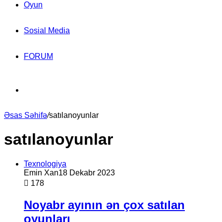
Oyun
Sosial Media
FORUM
Search
Əsas Səhifə
for
/
satılanoyunlar
satılanoyunlar
Texnologiya
Emin Xan
18 Dekabr 2023
178
Noyabr ayının ən çox satılan
oyunları