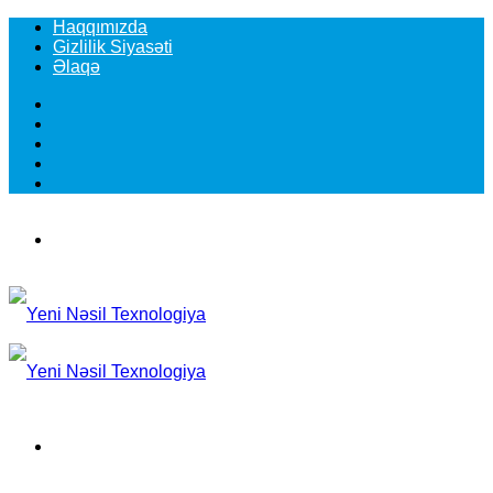
Haqqımızda
Gizlilik Siyasəti
Əlaqə
Facebook
YouTube
Instagram
TikTok
Switch
skin
Menu
Search