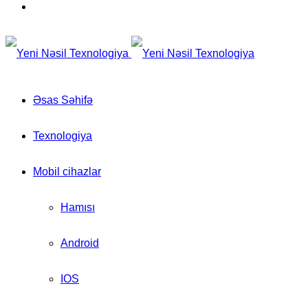
for
Switch
skin
Əsas Səhifə
Texnologiya
Mobil cihazlar
Hamısı
Android
IOS