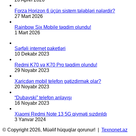
Forza Horizon 6 üçün sistem tələbləri nələrdir?
27 Mart 2026
Rainbow Six Mobile təqdim olundu!
1 Mart 2026
Sərfəli internet paketləri
10 Dekabr 2023
Redmi K70 və K70 Pro təqdim olundu!
29 Noyabr 2023
Xaricdən mobil telefon gətizdirmək olar?
20 Noyabr 2023
“Dubayski” telefon anlayışı
16 Noyabr 2023
Xiaomi Redmi Note 13 5G qiyməti sızdırıldı
3 Yanvar 2024
© Copyright 2026, Müəlif hüquqlar qorunur! |
Texnonet.az