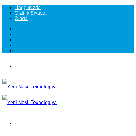
Haqqımızda
Gizlilik Siyasəti
Əlaqə
Facebook
YouTube
Instagram
TikTok
Switch
skin
Menu
Search