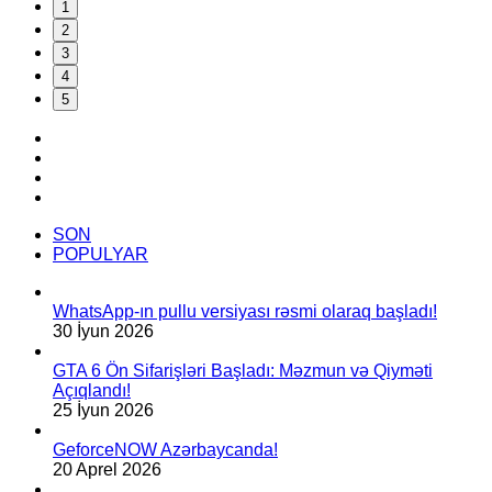
1
2
3
4
5
Facebook
YouTube
Instagram
TikTok
SON
POPULYAR
WhatsApp-ın pullu versiyası rəsmi olaraq başladı!
30 İyun 2026
GTA 6 Ön Sifarişləri Başladı: Məzmun və Qiyməti
Açıqlandı!
25 İyun 2026
GeforceNOW Azərbaycanda!
20 Aprel 2026