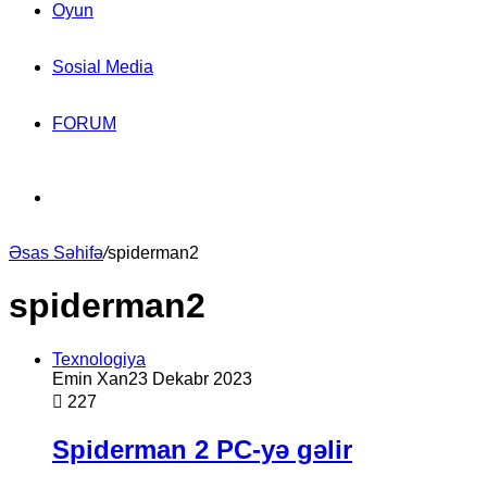
Oyun
Sosial Media
FORUM
Search
Əsas Səhifə
for
/
spiderman2
spiderman2
Texnologiya
Emin Xan
23 Dekabr 2023
227
Spiderman 2 PC-yə gəlir