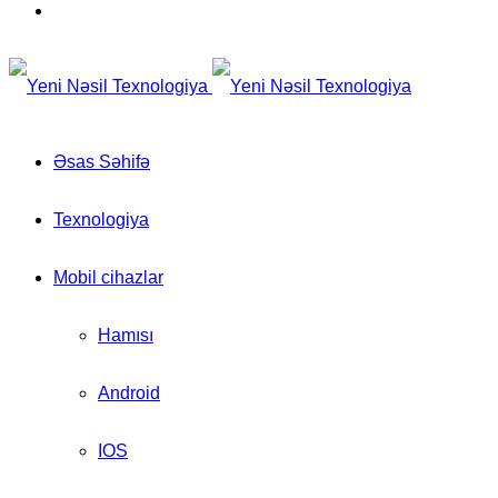
for
Switch
skin
Əsas Səhifə
Texnologiya
Mobil cihazlar
Hamısı
Android
IOS