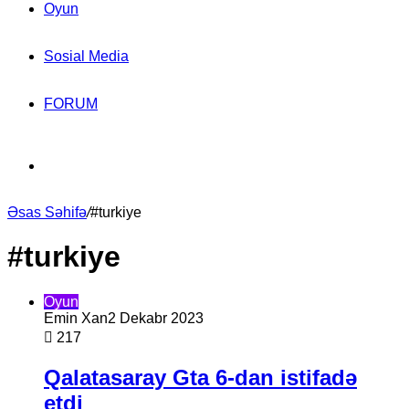
Oyun
Sosial Media
FORUM
Search
Əsas Səhifə
for
/
#turkiye
#turkiye
Oyun
Emin Xan
2 Dekabr 2023
217
Qalatasaray Gta 6-dan istifadə
etdi