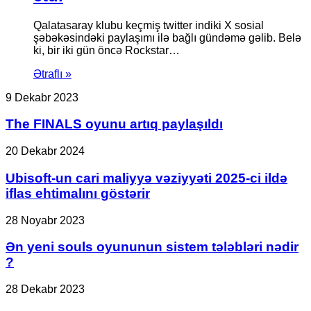
Qalatasaray klubu keçmiş twitter indiki X sosial
şəbəkəsindəki paylaşımı ilə bağlı gündəmə gəlib. Belə
ki, bir iki gün öncə Rockstar…
Ətraflı »
The
9 Dekabr 2023
FINALS
oyunu
The FINALS oyunu artıq paylaşıldı
artıq
paylaşıldı
Ubisoft-
20 Dekabr 2024
un
cari
Ubisoft-un cari maliyyə vəziyyəti 2025-ci ildə
maliyyə
iflas ehtimalını göstərir
vəziyyəti
2025-
Ən
28 Noyabr 2023
ci
yeni
ildə
souls
Ən yeni souls oyununun sistem tələbləri nədir
iflas
oyununun
?
ehtimalını
sistem
göstərir
tələbləri
Gta
28 Dekabr 2023
nədir
5
?