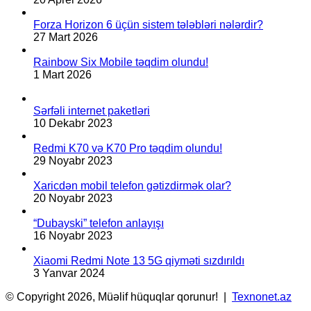
Forza Horizon 6 üçün sistem tələbləri nələrdir?
27 Mart 2026
Rainbow Six Mobile təqdim olundu!
1 Mart 2026
Sərfəli internet paketləri
10 Dekabr 2023
Redmi K70 və K70 Pro təqdim olundu!
29 Noyabr 2023
Xaricdən mobil telefon gətizdirmək olar?
20 Noyabr 2023
“Dubayski” telefon anlayışı
16 Noyabr 2023
Xiaomi Redmi Note 13 5G qiyməti sızdırıldı
3 Yanvar 2024
© Copyright 2026, Müəlif hüquqlar qorunur! |
Texnonet.az