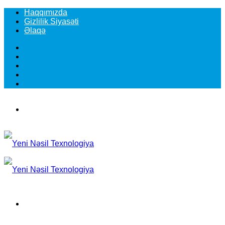
Haqqımızda
Gizlilik Siyasəti
Əlaqə
Facebook
YouTube
Instagram
TikTok
Switch
skin
Menu
Search