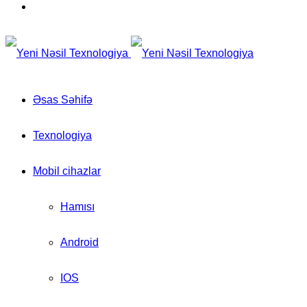
for
Switch
skin
Əsas Səhifə
Texnologiya
Mobil cihazlar
Hamısı
Android
IOS