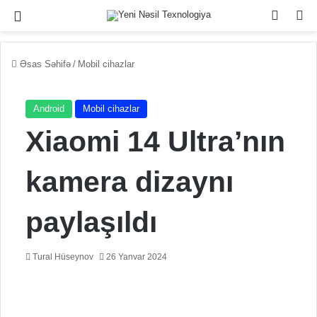
Menu
Switch
Se
Əsas Səhifə
/
Mobil cihazlar
Android
Mobil cihazlar
Xiaomi 14 Ultra’nın
kamera dizaynı
paylaşıldı
Tural Hüseynov
26 Yanvar 2024