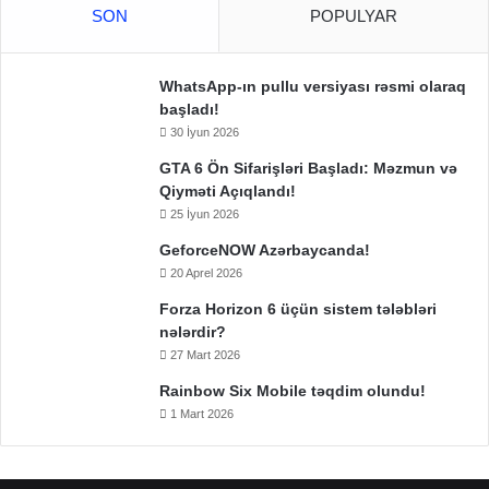
SON
POPULYAR
WhatsApp-ın pullu versiyası rəsmi olaraq
başladı!
30 İyun 2026
GTA 6 Ön Sifarişləri Başladı: Məzmun və
Qiyməti Açıqlandı!
25 İyun 2026
GeforceNOW Azərbaycanda!
20 Aprel 2026
Forza Horizon 6 üçün sistem tələbləri
nələrdir?
27 Mart 2026
Rainbow Six Mobile təqdim olundu!
1 Mart 2026