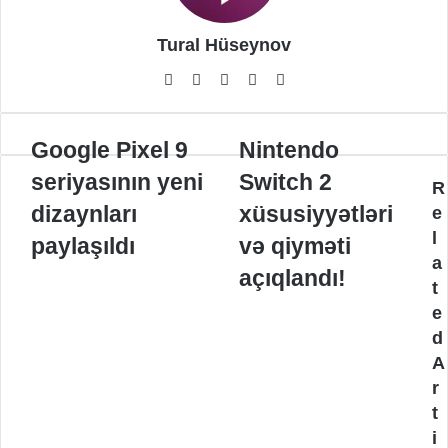
Tural Hüseynov
Website
Facebook
YouTube
Instagram
TikTok
Google
Nintendo
Google Pixel 9
Nintendo
Pixel
Switch
seriyasının yeni
Switch 2
9
2
R
seriyasının
xüsusiyyətləri
dizaynları
xüsusiyyətləri
e
yeni
və
l
paylaşıldı
və qiyməti
dizaynları
qiyməti
a
paylaşıldı
açıqlandı!
açıqlandı!
t
e
d
A
r
t
i