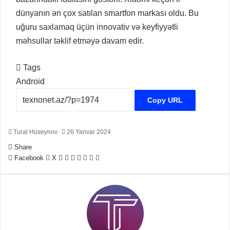
dünyanın ən çox satılan smartfon markası oldu. Bu
uğuru saxlamaq üçün innovativ və keyfiyyətli
məhsullar təklif etməyə davam edir.
Tags
Android
Copy URL
Tural Hüseynov
26 Yanvar 2024
Share
LinkedIn
Tumblr
Pinterest
Reddit
VKontakte
Share
Print
Facebook
X
via
Email