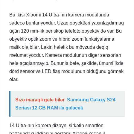
Bu ikisi Xiaomi 14 Ultra-nın kamera modulunda
sadecə bunlar yoxdur. Uzaq obyektləri yaxınlaşdırmaq
üçün 120 mm-lik periskop telefoto obyektiv də var. Bu
obyektiv optik zoom və hibrid zoom funksiyalarına
malik ola bilər. Lakin hələlik bu mövzuda dəqiq
məlumat yoxdur. Kamera modulunun digər sensorları
hələ açıqlanmayıb. Bununla belə, şəkildə, ümumilikdə
dörd sensor və LED flaş modulunun olduğunu görmək
olar.
Sizə maraqlı gələ bilər
Samsung Galaxy S24
Seriası 12 GB RAM ilə gələcək
14 Ultra-nın kamera dizaynı şirkətin smartfon
bazarındakı iddiasını göstərir. Xiaomi keçən il