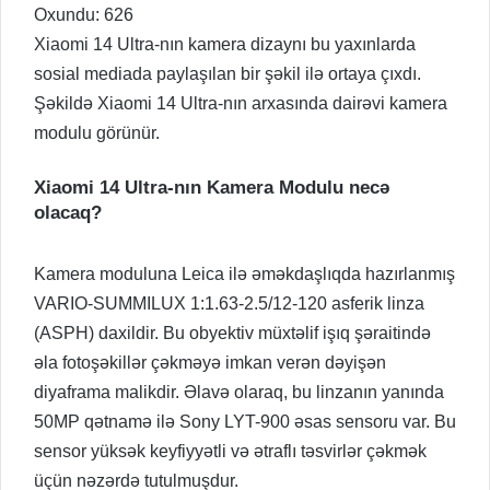
Oxundu:
626
Xiaomi 14 Ultra-nın kamera dizaynı bu yaxınlarda
sosial mediada paylaşılan bir şəkil ilə ortaya çıxdı.
Şəkildə Xiaomi 14 Ultra-nın arxasında dairəvi kamera
modulu görünür.
Xiaomi 14 Ultra-nın Kamera Modulu necə
olacaq?
Kamera moduluna Leica ilə əməkdaşlıqda hazırlanmış
VARIO-SUMMILUX 1:1.63-2.5/12-120 asferik linza
(ASPH) daxildir. Bu obyektiv müxtəlif işıq şəraitində
əla fotoşəkillər çəkməyə imkan verən dəyişən
diyaframa malikdir. Əlavə olaraq, bu linzanın yanında
50MP qətnamə ilə Sony LYT-900 əsas sensoru var. Bu
sensor yüksək keyfiyyətli və ətraflı təsvirlər çəkmək
üçün nəzərdə tutulmuşdur.