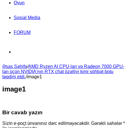
Oyun
Sosial Media
FORUM
Search
Əsas Səhifə
for
/
AMD Ryzen AI CPU-ları və Radeon 7000 GPU-
ları üçün NVIDIA'nın RTX chat özəlliyi kimi söhbət botu
təqdim etdi.
/
image1
image1
Bir cavab yazın
Sizin e-poçt ünvanınız dərc edilməyəcəkdir.
Gərəkli sahələr
*