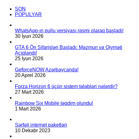
SON
POPULYAR
WhatsApp-ın pullu versiyası rəsmi olaraq başladı!
30 İyun 2026
GTA 6 Ön Sifarişləri Başladı: Məzmun və Qiyməti
Açıqlandı!
25 İyun 2026
GeforceNOW Azərbaycanda!
20 Aprel 2026
Forza Horizon 6 üçün sistem tələbləri nələrdir?
27 Mart 2026
Rainbow Six Mobile təqdim olundu!
1 Mart 2026
Sərfəli internet paketləri
10 Dekabr 2023