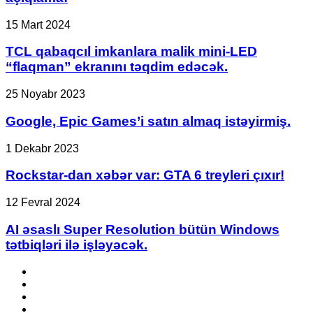
remeyki
üçün
TCL
15 Mart 2024
iddialı
qabaqcıl
açıqlama!
imkanlara
TCL qabaqcıl imkanlara malik mini-LED
malik
“flaqman” ekranını təqdim edəcək.
mini-
LED
Google,
25 Noyabr 2023
“flaqman”
Epic
ekranını
Games’i
Google, Epic Games’i satın almaq istəyirmiş.
təqdim
satın
edəcək.
almaq
Rockstar-
1 Dekabr 2023
istəyirmiş.
dan
xəbər
Rockstar-dan xəbər var: GTA 6 treyleri çıxır!
var:
GTA
AI
12 Fevral 2024
6
əsaslı
treyleri
Super
AI əsaslı Super Resolution bütün Windows
çıxır!
Resolution
tətbiqləri ilə işləyəcək.
bütün
Windows
Facebook
tətbiqləri
YouTube
ilə
Instagram
işləyəcək.
TikTok