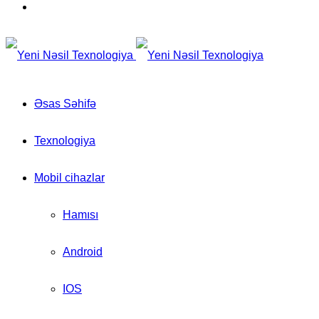
for
Switch
skin
Əsas Səhifə
Texnologiya
Mobil cihazlar
Hamısı
Android
IOS