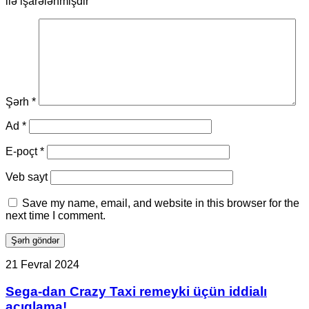
ilə işarələnmişdir
Şərh
*
Ad
*
E-poçt
*
Veb sayt
Save my name, email, and website in this browser for the
next time I comment.
Sega-
21 Fevral 2024
dan
Crazy
Sega-dan Crazy Taxi remeyki üçün iddialı
Taxi
açıqlama!