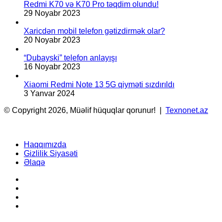
Redmi K70 və K70 Pro təqdim olundu!
29 Noyabr 2023
Xaricdən mobil telefon gətizdirmək olar?
20 Noyabr 2023
“Dubayski” telefon anlayışı
16 Noyabr 2023
Xiaomi Redmi Note 13 5G qiyməti sızdırıldı
3 Yanvar 2024
© Copyright 2026, Müəlif hüquqlar qorunur! |
Texnonet.az
Haqqımızda
Gizlilik Siyasəti
Əlaqə
Facebook
YouTube
Instagram
TikTok