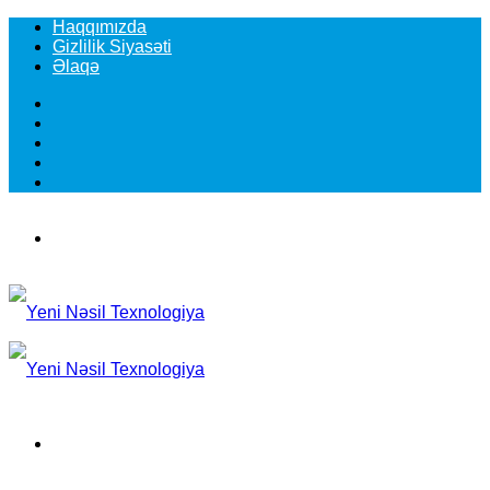
Haqqımızda
Gizlilik Siyasəti
Əlaqə
Facebook
YouTube
Instagram
TikTok
Switch
skin
Menu
Search