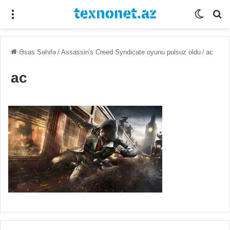
Menu
Switch
Se
Əsas Səhifə
/
Assassin's Creed Syndicate oyunu pulsuz oldu
/
ac
ac