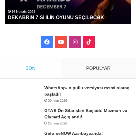
bu
ki,
16 Noyabr 2023
DEKABRIN 7-Sİ İLİN OYUNU SEÇİLƏCƏK
Sw
2-
də
kö
Facebook
YouTube
Instagram
TikTok
Sw
oy
oy
üç
SON
POPULYAR
ye
də
em
WhatsApp-ın pullu versiyası rəsmi olaraq
eh
başladı!
va
30 İyun 2026
GTA 6 Ön Sifarişləri Başladı: Məzmun və
Qiyməti Açıqlandı!
25 İyun 2026
GeforceNOW Azərbaycanda!