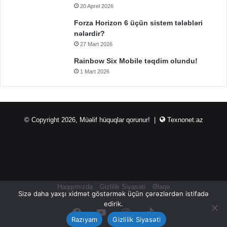
20 Aprel 2026
Forza Horizon 6 üçün sistem tələbləri
nələrdir?
27 Mart 2026
Rainbow Six Mobile təqdim olundu!
1 Mart 2026
© Copyright 2026, Müəlif hüquqlar qorunur! |
Texnonet.az
Haqqımızda
Gizlilik Siyasəti
Əlaqə
Sizə daha yaxşı xidmət göstərmək üçün çərəzlərdən istifadə
edirik.
Facebook
YouTube
Instagram
TikTok
Razıyam
Gizlilik Siyasəti