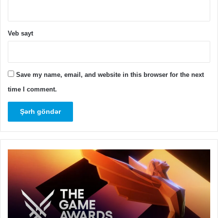
Veb sayt
Save my name, email, and website in this browser for the next
time I comment.
DEKABRIN
Ni
7-
Sw
Sİ
em
İLİN
ba
OYUNU
ça
SEÇİLƏCƏK
da
ma