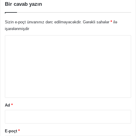
Bir cavab yazın
Sizin e-poçt ünvanınız dərc edilməyəcəkdir.
Gərəkli sahələr
*
ilə
işarələnmişdir
Ş
ə
r
h
*
Ad
*
E-poçt
*