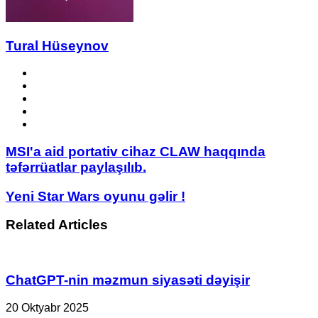
Tural Hüseynov
Website
Facebook
YouTube
Instagram
TikTok
MSI'a
MSI'a aid portativ cihaz CLAW haqqında
aid
təfərrüatlar paylaşılıb.
portativ
cihaz
Yeni
Yeni Star Wars oyunu gəlir !
CLAW
Star
haqqında
Wars
Related Articles
təfərrüatlar
oyunu
paylaşılıb.
gəlir
!
ChatGPT-nin məzmun siyasəti dəyişir
20 Oktyabr 2025