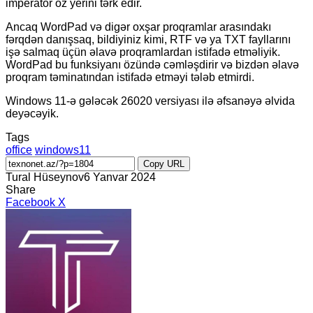
imperator öz yerini tərk edir.
Ancaq WordPad və digər oxşar proqramlar arasındakı
fərqdən danışsaq, bildiyiniz kimi, RTF və ya TXT fayllarını
işə salmaq üçün əlavə proqramlardan istifadə etməliyik.
WordPad bu funksiyanı özündə cəmləşdirir və bizdən əlavə
proqram təminatından istifadə etməyi tələb etmirdi.
Windows 11-ə gələcək 26020 versiyası ilə əfsanəyə əlvida
deyəcəyik.
Tags
office
windows11
Copy URL
Tural Hüseynov
6 Yanvar 2024
Share
LinkedIn
Tumblr
Pinterest
Reddit
VKontakte
Share
Print
Facebook
X
via
Email