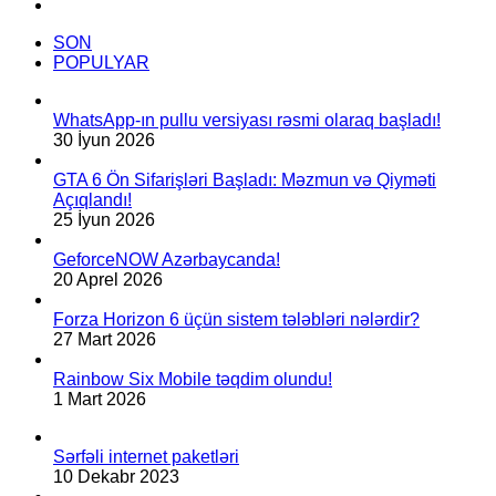
Gbit/s
TikTok
Sürət
SON
istifadə
POPULYAR
oluna
bilər.
WhatsApp-ın pullu versiyası rəsmi olaraq başladı!
30 İyun 2026
GTA 6 Ön Sifarişləri Başladı: Məzmun və Qiyməti
Açıqlandı!
25 İyun 2026
GeforceNOW Azərbaycanda!
20 Aprel 2026
Forza Horizon 6 üçün sistem tələbləri nələrdir?
27 Mart 2026
Rainbow Six Mobile təqdim olundu!
1 Mart 2026
Sərfəli internet paketləri
10 Dekabr 2023