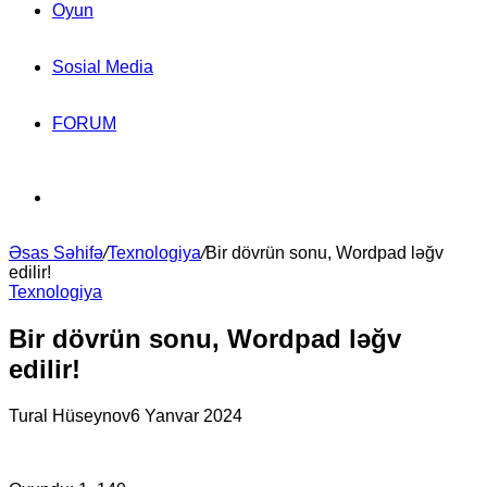
Oyun
Sosial Media
FORUM
Search
Əsas Səhifə
for
/
Texnologiya
/
Bir dövrün sonu, Wordpad ləğv
edilir!
Texnologiya
Bir dövrün sonu, Wordpad ləğv
edilir!
Tural Hüseynov
6 Yanvar 2024