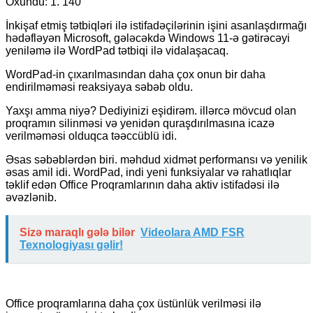
Oxundu:
1. 140
İnkişaf etmiş tətbiqləri ilə istifadəçilərinin işini asanlaşdırmağı
hədəfləyən Microsoft, gələcəkdə Windows 11-ə gətirəcəyi
yeniləmə ilə WordPad tətbiqi ilə vidalaşacaq.
WordPad-in çıxarılmasından daha çox onun bir daha
endirilməməsi reaksiyaya səbəb oldu.
Yaxşı amma niyə? Dediyinizi eşidirəm. illərcə mövcud olan
proqramın silinməsi və yenidən quraşdırılmasına icazə
verilməməsi olduqca təəccüblü idi.
Əsas səbəblərdən biri. məhdud xidmət performansı və yenilik
əsas amil idi. WordPad, indi yeni funksiyalar və rahatlıqlar
təklif edən Office Proqramlarının daha aktiv istifadəsi ilə
əvəzlənib.
Sizə maraqlı gələ bilər
Videolara AMD FSR
Texnologiyası gəlir!
Office proqramlarına daha çox üstünlük verilməsi ilə