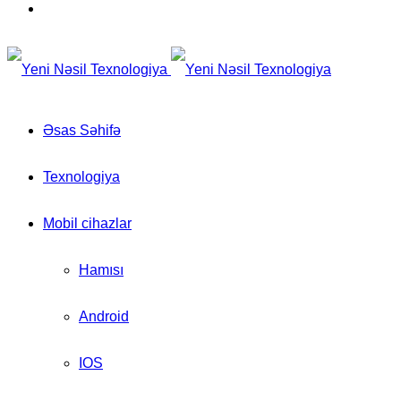
for
Switch
skin
Əsas Səhifə
Texnologiya
Mobil cihazlar
Hamısı
Android
IOS