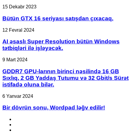
satılan
Bütün
15 Dekabr 2023
oyunlar
GTX
hansılardır?
16
Bütün GTX 16 seriyası satışdan çıxacaq.
seriyası
satışdan
AI
12 Fevral 2024
çıxacaq.
əsaslı
Super
AI əsaslı Super Resolution bütün Windows
Resolution
tətbiqləri ilə işləyəcək.
bütün
Windows
GDDR7
9 Mart 2024
tətbiqləri
GPU-
ilə
larının
GDDR7 GPU-larının birinci nəsilində 16 GB
işləyəcək.
birinci
Sıxlıq, 2 GB Yaddaş Tutumu və 32 Gbit/s Sürət
nəsilində
istifadə oluna bilər.
16
GB
Bir
6 Yanvar 2024
Sıxlıq,
dövrün
2
sonu,
Bir dövrün sonu, Wordpad ləğv edilir!
GB
Wordpad
Yaddaş
ləğv
Tutumu
Facebook
edilir!
və
YouTube
32
Instagram