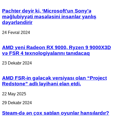
Pachter deyir ki, ‘Microsoft’un Sony’ə
məğlubiyyəti məsələsini insanlar yanlış
dəyərləndirir
24 Fevral 2024
AMD yeni Radeon RX 9000, Ryzen 9 9000X3D
və FSR 4 texnologiyalarını tanıdacaq
23 Dekabr 2024
AMD FSR-in gələcək versiyası olan “Project
Redstone” adlı layihəni elan etdi.
22 May 2025
Steam-
29 Dekabr 2024
də
ən
Steam-də ən çox satılan oyunlar hansılardır?
çox