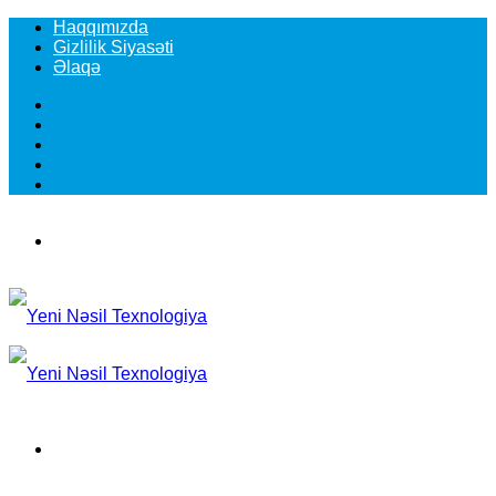
Haqqımızda
Gizlilik Siyasəti
Əlaqə
Facebook
YouTube
Instagram
TikTok
Switch
skin
Menu
Search