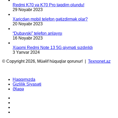
Redmi K70 və K70 Pro təqdim olundu!
29 Noyabr 2023
Xaricdən mobil telefon gətizdirmək olar?
20 Noyabr 2023
“Dubayski” telefon anlayışı
16 Noyabr 2023
Xiaomi Redmi Note 13 5G qiyməti sızdırıldı
3 Yanvar 2024
© Copyright 2026, Müəlif hüquqlar qorunur! |
Texnonet.az
Haqqımızda
Gizlilik Siyasəti
Əlaqə
Facebook
YouTube
Instagram
TikTok