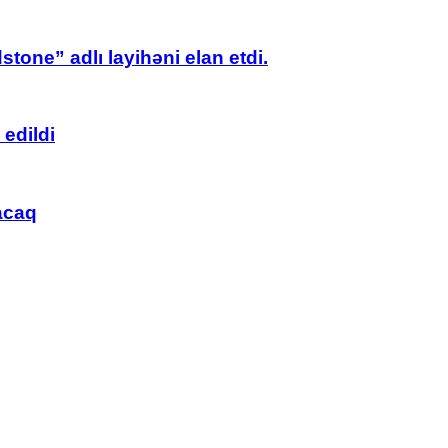
tone” adlı layihəni elan etdi.
edildi
acaq