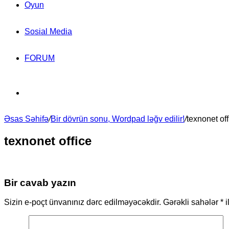
Oyun
Sosial Media
FORUM
Search
Əsas Səhifə
for
/
Bir dövrün sonu, Wordpad ləğv edilir!
/
texnonet off
texnonet office
Bir cavab yazın
Sizin e-poçt ünvanınız dərc edilməyəcəkdir.
Gərəkli sahələr
*
i