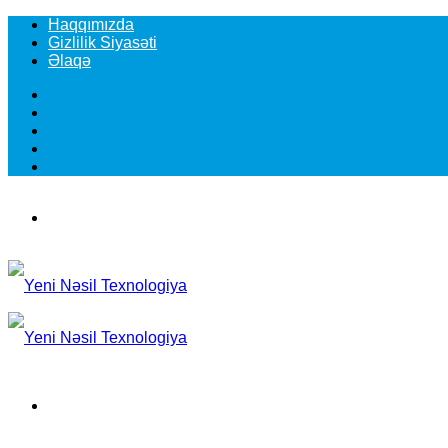
Haqqımızda
Gizlilik Siyasəti
Əlaqə
Facebook
YouTube
Instagram
TikTok
Switch
skin
Menu
Search