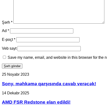
Şərh
*
Ad
*
E-poçt
*
Veb sayt
Save my name, email, and website in this browser for the n
Sony,
25 Noyabr 2023
məhkəmə
qarşısında
Sony, məhkəmə qarşısında cavab verəcək!
cavab
verəcək!
AMD
14 Dekabr 2025
FSR
Redstone
AMD FSR Redstone elan edildi!
elan