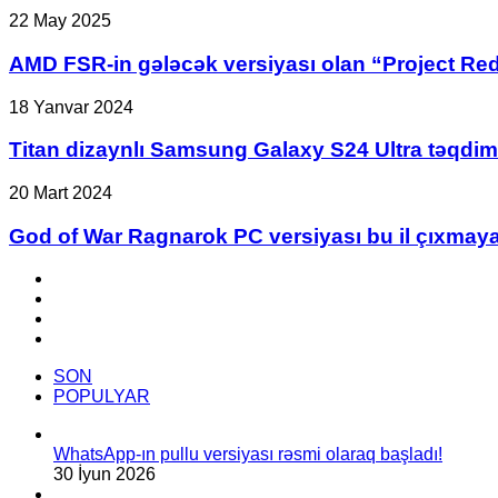
edildi!
AMD
22 May 2025
FSR-
in
AMD FSR-in gələcək versiyası olan “Project Reds
gələcək
versiyası
Titan
18 Yanvar 2024
olan
dizaynlı
“Project
Samsung
Titan dizaynlı Samsung Galaxy S24 Ultra təqdim 
Redstone”
Galaxy
adlı
S24
God
20 Mart 2024
layihəni
Ultra
of
elan
təqdim
War
God of War Ragnarok PC versiyası bu il çıxmay
etdi.
edildi
Ragnarok
PC
Facebook
versiyası
YouTube
bu
Instagram
il
TikTok
çıxmayacaq
SON
POPULYAR
WhatsApp-ın pullu versiyası rəsmi olaraq başladı!
30 İyun 2026