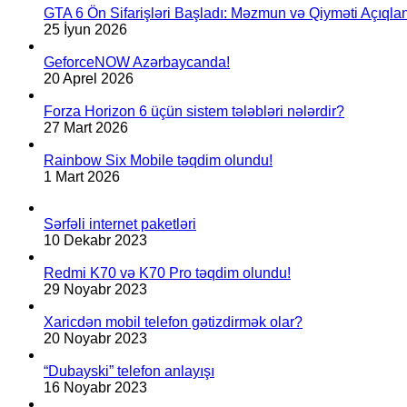
GTA 6 Ön Sifarişləri Başladı: Məzmun və Qiyməti Açıqlan
25 İyun 2026
GeforceNOW Azərbaycanda!
20 Aprel 2026
Forza Horizon 6 üçün sistem tələbləri nələrdir?
27 Mart 2026
Rainbow Six Mobile təqdim olundu!
1 Mart 2026
Sərfəli internet paketləri
10 Dekabr 2023
Redmi K70 və K70 Pro təqdim olundu!
29 Noyabr 2023
Xaricdən mobil telefon gətizdirmək olar?
20 Noyabr 2023
“Dubayski” telefon anlayışı
16 Noyabr 2023