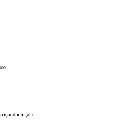
ice
lə işarələnmişdir