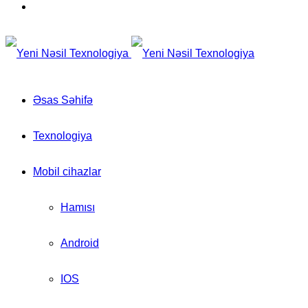
for
Switch
skin
Əsas Səhifə
Texnologiya
Mobil cihazlar
Hamısı
Android
IOS