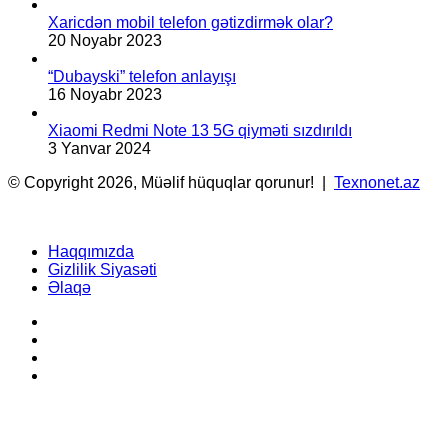
Xaricdən mobil telefon gətizdirmək olar?
20 Noyabr 2023
“Dubayski” telefon anlayışı
16 Noyabr 2023
Xiaomi Redmi Note 13 5G qiyməti sızdırıldı
3 Yanvar 2024
© Copyright 2026, Müəlif hüquqlar qorunur! |
Texnonet.az
Haqqımızda
Gizlilik Siyasəti
Əlaqə
Facebook
YouTube
Instagram
TikTok
Facebook
X
WhatsApp
Telegram
Back
to
top