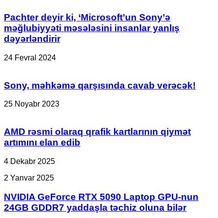
Pachter deyir ki, ‘Microsoft’un Sony’ə
məğlubiyyəti məsələsini insanlar yanlış
dəyərləndirir
24 Fevral 2024
Sony, məhkəmə qarşısında cavab verəcək!
25 Noyabr 2023
AMD rəsmi olaraq qrafik kartlarının qiymət
artımını elan edib
4 Dekabr 2025
NVIDIA
2 Yanvar 2025
GeForce
RTX
NVIDIA GeForce RTX 5090 Laptop GPU-nun
5090
24GB GDDR7 yaddaşla təchiz oluna bilər
Laptop