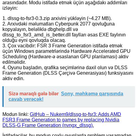
arasındadır. Modu istifadə etmək üçün aşağıdakı addımları
izləyin:
1. dlssg-to-fsr3-0.3.zip arxivini yükləyin (~4.27 MB).
2. Arxivdəki məlumatları Cyberpunk 2077 qovluğuna
kopyalayın, beləliklə dbghelp.dll və
dlssg_to_fsr3_amd_is_better.dll faylları əsas EXE faylının
olduğu eyni qovluqda olacaq.
3. Çox vacibdir: FSR 3 Frame Generation istifadə etmək
üçün Windows parametrlərində Hardware Accelerated GPU
Scheduling (Hardware-ə əsaslanan GPU planlaması) aktiv
edilməlidir.
4. Oyunu başladın, qrafika seçimlərinə daxil olun və DLSS
Frame Generation (DLSS Çərçivə Generasiyası) funksiyasını
aktiv edin.
Sizə maraqlı gələ bilər
Sony, məhkəmə qarşısında
cavab verəcək!
Modun linki:
GitHub – Nukem9/dlssg-to-fsr3: Adds AMD
FSR3 Frame Generation to games by replacing Nvidia
DLSS-G Frame Generation (nvngx_dlssg).
İstifadəçilər, bu modun çoxlu oyunlarda problem yaşamadan