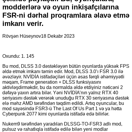
modderlərə və oyun inkişafçılarına
FSR-ni dərhal proqramlara əlavə etmə
imkanı verir.
Rövşən Hüseynov
18 Dekabr 2023
Oxundu:
1. 145
Bu mod, DLSS 3.0 dəstəkləyən bütün oyunlarda yüksək FPS
əldə etmək imkanı təmin edir. Mod, DLSS 3.0’ı FSR 3.0 ilə
əvəzləyir. NVİDİA istifadəçiləri üçün əsas fərqli əhəmiyyətli
məqam, Frame generation + DLSS funksiyasını
aktivləşdirməkdir, bu da normalda əldə etdiyiniz nəticəni 2
dəfəyə yaxın artıra bilər. Yəni NVİDİA’nın yalnız RTX 40
seriyasını dəstək verərək unuduğu RTX 30 seriyasına dəstək
elə məhz AMD tərəfindən təqdim edildi. Artıq oyuncular, bu
mod sayəsində FSR3-ü The Last Of Us Part 1 və ya hətta
Cyberpunk 2077 kimi oyunlarda istifadə edə bilirlər.
Nukem9 tərəfindən yaradılan DLSSG-TO-FSR3 adlı mod,
pulsuz və rahatlıqla istifadə edilə bilən yeni modlar