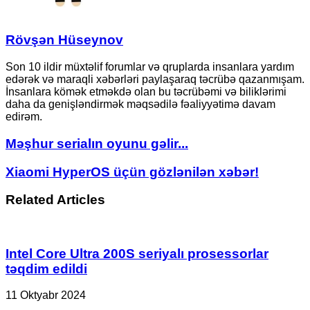
Rövşən Hüseynov
Son 10 ildir müxtəlif forumlar və qruplarda insanlara yardım
edərək və maraqli xəbərləri paylaşaraq təcrübə qazanmışam.
İnsanlara kömək etməkdə olan bu təcrübəmi və biliklərimi
daha da genişləndirmək məqsədilə fəaliyyətimə davam
edirəm.
Məşhur
Məşhur serialın oyunu gəlir...
serialın
oyunu
Xiaomi
Xiaomi HyperOS üçün gözlənilən xəbər!
gəlir...
HyperOS
üçün
Related Articles
gözlənilən
xəbər!
Intel Core Ultra 200S seriyalı prosessorlar
təqdim edildi
11 Oktyabr 2024