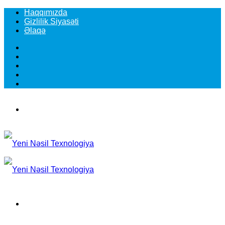
Haqqımızda
Gizlilik Siyasəti
Əlaqə
Facebook
YouTube
Instagram
TikTok
Switch
skin
Menu
Search