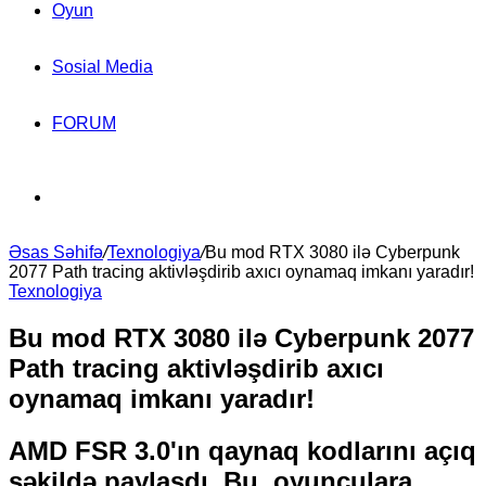
Oyun
Sosial Media
FORUM
Search
Əsas Səhifə
for
/
Texnologiya
/
Bu mod RTX 3080 ilə Cyberpunk
2077 Path tracing aktivləşdirib axıcı oynamaq imkanı yaradır!
Texnologiya
Bu mod RTX 3080 ilə Cyberpunk 2077
Path tracing aktivləşdirib axıcı
oynamaq imkanı yaradır!
AMD FSR 3.0'ın qaynaq kodlarını açıq
şəkildə paylaşdı. Bu, oyunçulara,