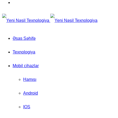
for
Switch
skin
Əsas Səhifə
Texnologiya
Mobil cihazlar
Hamısı
Android
IOS