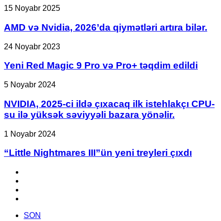
GPU-
AMD
15 Noyabr 2025
nun
və
24GB
Nvidia,
AMD və Nvidia, 2026’da qiymətləri artıra bilər.
GDDR7
2026’da
yaddaşla
qiymətləri
Yeni
24 Noyabr 2023
təchiz
artıra
Red
oluna
bilər.
Magic
Yeni Red Magic 9 Pro və Pro+ təqdim edildi
bilər
9
Pro
NVIDIA,
5 Noyabr 2024
və
2025-
Pro+
ci
NVIDIA, 2025-ci ildə çıxacaq ilk istehlakçı CPU-
təqdim
ildə
su ilə yüksək səviyyəli bazara yönəlir.
edildi
çıxacaq
ilk
“Little
1 Noyabr 2024
istehlakçı
Nightmares
CPU-
III”ün
“Little Nightmares III”ün yeni treyleri çıxdı
su
yeni
ilə
treyleri
Facebook
yüksək
çıxdı
YouTube
səviyyəli
Instagram
bazara
TikTok
yönəlir.
SON