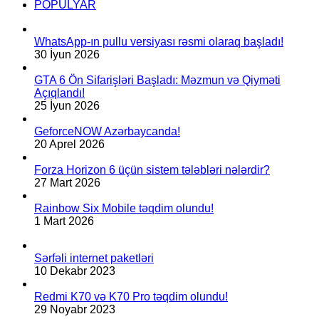
POPULYAR
WhatsApp-ın pullu versiyası rəsmi olaraq başladı!
30 İyun 2026
GTA 6 Ön Sifarişləri Başladı: Məzmun və Qiyməti
Açıqlandı!
25 İyun 2026
GeforceNOW Azərbaycanda!
20 Aprel 2026
Forza Horizon 6 üçün sistem tələbləri nələrdir?
27 Mart 2026
Rainbow Six Mobile təqdim olundu!
1 Mart 2026
Sərfəli internet paketləri
10 Dekabr 2023
Redmi K70 və K70 Pro təqdim olundu!
29 Noyabr 2023