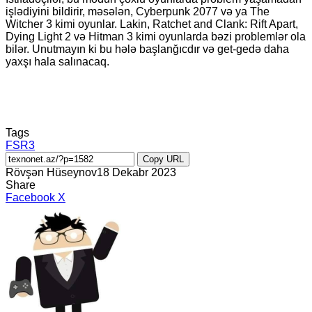
işlədiyini bildirir, məsələn, Cyberpunk 2077 və ya The
Witcher 3 kimi oyunlar. Lakin, Ratchet and Clank: Rift Apart,
Dying Light 2 və Hitman 3 kimi oyunlarda bəzi problemlər ola
bilər. Unutmayın ki bu hələ başlanğıcdır və get-gedə daha
yaxşı hala salınacaq.
Tags
FSR3
Copy URL
Rövşən Hüseynov
18 Dekabr 2023
Share
LinkedIn
Tumblr
Pinterest
Reddit
VKontakte
Share
Print
Facebook
X
via
Email