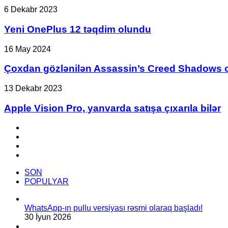
edildi
Yeni
6 Dekabr 2023
OnePlus
12
Yeni OnePlus 12 təqdim olundu
təqdim
olundu
Çoxdan
16 May 2024
gözlənilən
Assassin’s
Çoxdan gözlənilən Assassin’s Creed Shadows oy
Creed
Shadows
Apple
13 Dekabr 2023
oyununun
Vision
ilk
Pro,
Apple Vision Pro, yanvarda satışa çıxarıla bilər
treyleri
yanvarda
gəldi
satışa
Facebook
çıxarıla
YouTube
bilər
Instagram
TikTok
SON
POPULYAR
WhatsApp-ın pullu versiyası rəsmi olaraq başladı!
30 İyun 2026