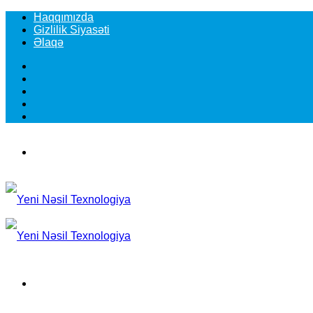
Haqqımızda
Gizlilik Siyasəti
Əlaqə
Facebook
YouTube
Instagram
TikTok
Switch
skin
Menu
Search