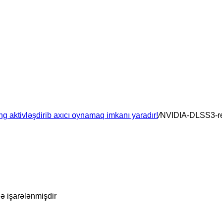
 aktivləşdirib axıcı oynamaq imkanı yaradır!
/
NVIDIA-DLSS3-r
lə işarələnmişdir