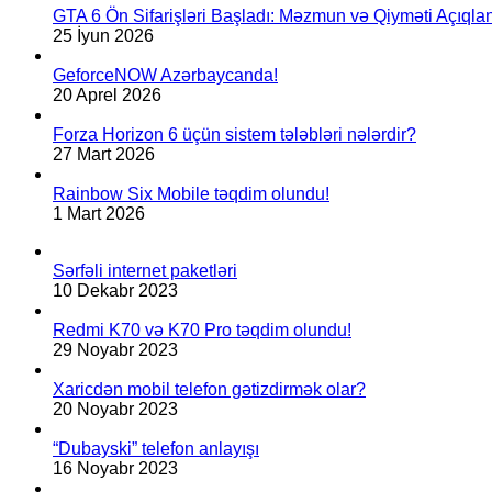
GTA 6 Ön Sifarişləri Başladı: Məzmun və Qiyməti Açıqlan
25 İyun 2026
GeforceNOW Azərbaycanda!
20 Aprel 2026
Forza Horizon 6 üçün sistem tələbləri nələrdir?
27 Mart 2026
Rainbow Six Mobile təqdim olundu!
1 Mart 2026
Sərfəli internet paketləri
10 Dekabr 2023
Redmi K70 və K70 Pro təqdim olundu!
29 Noyabr 2023
Xaricdən mobil telefon gətizdirmək olar?
20 Noyabr 2023
“Dubayski” telefon anlayışı
16 Noyabr 2023