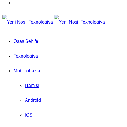
for
Switch
skin
Əsas Səhifə
Texnologiya
Mobil cihazlar
Hamısı
Android
IOS