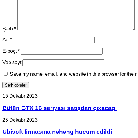
Şərh
*
Ad
*
E-poçt
*
Veb sayt
Save my name, email, and website in this browser for the n
Bütün
15 Dekabr 2023
GTX
16
Bütün GTX 16 seriyası satışdan çıxacaq.
seriyası
satışdan
Ubisoft
25 Dekabr 2023
çıxacaq.
firmasına
nəhəng
Ubisoft firmasına nəhəng hücum edildi
hücum