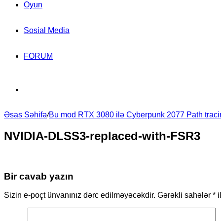
Oyun
Sosial Media
FORUM
Search
Əsas Səhifə
for
/
Bu mod RTX 3080 ilə Cyberpunk 2077 Path tracing
NVIDIA-DLSS3-replaced-with-FSR3
Bir cavab yazın
Sizin e-poçt ünvanınız dərc edilməyəcəkdir.
Gərəkli sahələr
*
i