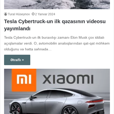
Tural Hüseynov
2 Yanvar 2024
Tesla Cybertruck-un ilk qəzasının videosu
yayımlandı
Tesla Cybertruck-un ilk buraxılışı zamanı Elon Musk çox iddialı
açıqlamalar verdi. O, avtomobilin analoqlarından qat-qat möhkəm
olduğunu və hətta səhnədə…
Ətraflı »