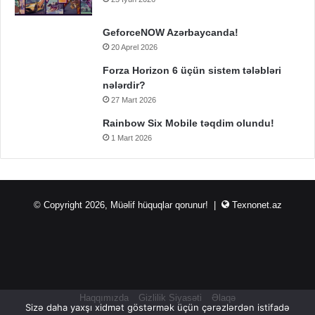
GeforceNOW Azərbaycanda!
20 Aprel 2026
Forza Horizon 6 üçün sistem tələbləri
nələrdir?
27 Mart 2026
Rainbow Six Mobile təqdim olundu!
1 Mart 2026
© Copyright 2026, Müəlif hüquqlar qorunur! |
Texnonet.az
Haqqımızda
Gizlilik Siyasəti
Əlaqə
Sizə daha yaxşı xidmət göstərmək üçün çərəzlərdən istifadə