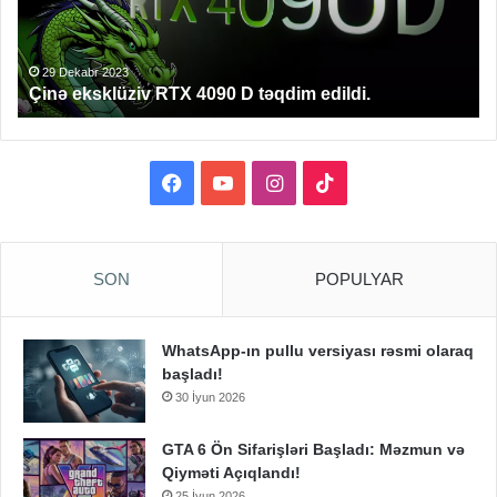
təqdim
edildi.
29 Dekabr 2023
Çinə eksklüziv RTX 4090 D təqdim edildi.
Facebook
YouTube
Instagram
TikTok
SON
POPULYAR
WhatsApp-ın pullu versiyası rəsmi olaraq
başladı!
30 İyun 2026
GTA 6 Ön Sifarişləri Başladı: Məzmun və
Qiyməti Açıqlandı!
25 İyun 2026