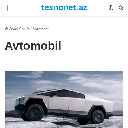
Menu
Switch
Se
Əsas Səhifə
/
Avtomobil
Avtomobil