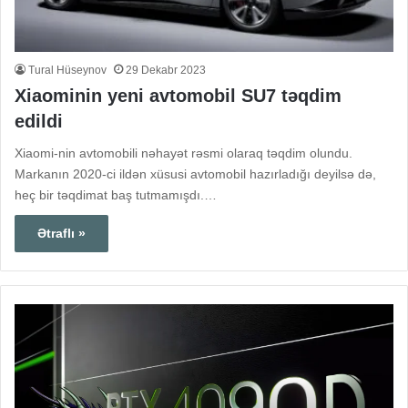
Tural Hüseynov
29 Dekabr 2023
Xiaominin yeni avtomobil SU7 təqdim
edildi
Xiaomi-nin avtomobili nəhayət rəsmi olaraq təqdim olundu.
Markanın 2020-ci ildən xüsusi avtomobil hazırladığı deyilsə də,
heç bir təqdimat baş tutmamışdı.…
Ətraflı »
Çinə
“V
eksklüziv
Su
RTX
oy
4090
pu
D
old