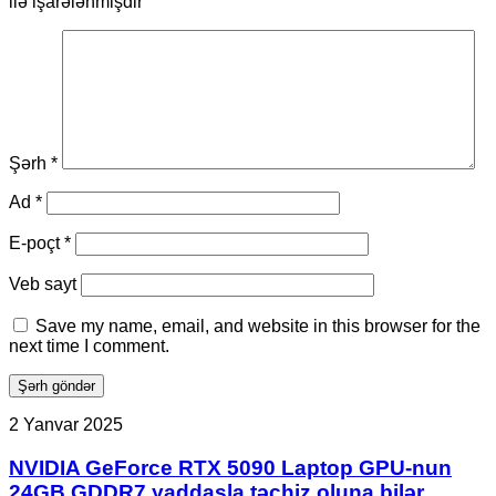
ilə işarələnmişdir
Şərh
*
Ad
*
E-poçt
*
Veb sayt
Save my name, email, and website in this browser for the
next time I comment.
NVIDIA
2 Yanvar 2025
GeForce
RTX
NVIDIA GeForce RTX 5090 Laptop GPU-nun
5090
24GB GDDR7 yaddaşla təchiz oluna bilər