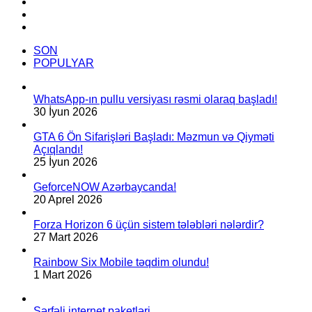
YouTube
Instagram
TikTok
SON
POPULYAR
WhatsApp-ın pullu versiyası rəsmi olaraq başladı!
30 İyun 2026
GTA 6 Ön Sifarişləri Başladı: Məzmun və Qiyməti
Açıqlandı!
25 İyun 2026
GeforceNOW Azərbaycanda!
20 Aprel 2026
Forza Horizon 6 üçün sistem tələbləri nələrdir?
27 Mart 2026
Rainbow Six Mobile təqdim olundu!
1 Mart 2026
Sərfəli internet paketləri