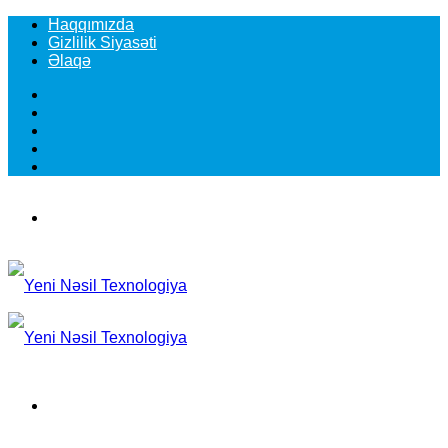
Haqqımızda
Gizlilik Siyasəti
Əlaqə
Facebook
YouTube
Instagram
TikTok
Switch
skin
Menu
Search