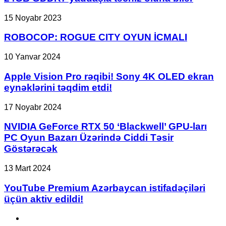
Laptop
GPU-
ROBOCOP:
15 Noyabr 2023
nun
ROGUE
24GB
CITY
ROBOCOP: ROGUE CITY OYUN İCMALI
GDDR7
OYUN
yaddaşla
İCMALI
Apple
10 Yanvar 2024
təchiz
Vision
oluna
Pro
Apple Vision Pro rəqibi! Sony 4K OLED ekran
bilər
rəqibi!
eynəklərini təqdim etdi!
Sony
4K
NVIDIA
17 Noyabr 2024
OLED
GeForce
ekran
RTX
NVIDIA GeForce RTX 50 ‘Blackwell’ GPU-ları
eynəklərini
50
PC Oyun Bazarı Üzərində Ciddi Təsir
təqdim
‘Blackwell’
etdi!
Göstərəcək
GPU-
ları
YouTube
13 Mart 2024
PC
Premium
Oyun
Azərbaycan
YouTube Premium Azərbaycan istifadəçiləri
Bazarı
istifadəçiləri
Üzərində
üçün aktiv edildi!
üçün
Ciddi
aktiv
Təsir
Facebook
edildi!
Göstərəcək