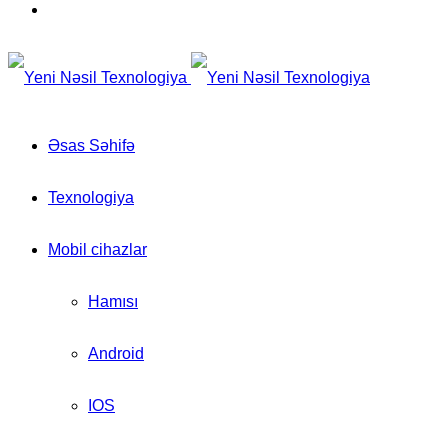
for
Switch
skin
Əsas Səhifə
Texnologiya
Mobil cihazlar
Hamısı
Android
IOS