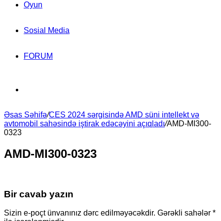
Oyun
Sosial Media
FORUM
Search
Əsas Səhifə
for
/
CES 2024 sərgisində AMD süni intellekt və
avtomobil sahəsində iştirak edəcəyini açıqladı
/
AMD-MI300-
0323
AMD-MI300-0323
Bir cavab yazın
Sizin e-poçt ünvanınız dərc edilməyəcəkdir.
Gərəkli sahələr
*