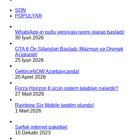
SON
POPULYAR
WhatsApp-ın pullu versiyası rəsmi olaraq başladı!
30 İyun 2026
GTA 6 Ön Sifarişləri Başladı: Məzmun və Qiyməti
Açıqlandı!
25 İyun 2026
GeforceNOW Azərbaycanda!
20 Aprel 2026
Forza Horizon 6 üçün sistem tələbləri nələrdir?
27 Mart 2026
Rainbow Six Mobile təqdim olundu!
1 Mart 2026
Sərfəli internet paketləri
10 Dekabr 2023