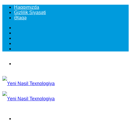
Haqqımızda
Gizlilik Siyasəti
Əlaqə
Facebook
YouTube
Instagram
TikTok
Switch
skin
Menu
Search