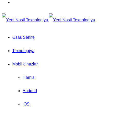
for
Switch
skin
Əsas Səhifə
Texnologiya
Mobil cihazlar
Hamısı
Android
IOS