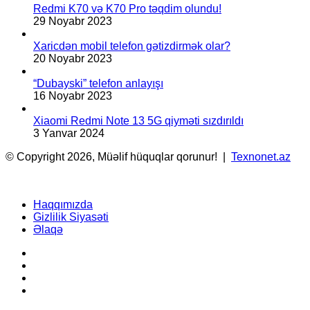
Redmi K70 və K70 Pro təqdim olundu!
29 Noyabr 2023
Xaricdən mobil telefon gətizdirmək olar?
20 Noyabr 2023
“Dubayski” telefon anlayışı
16 Noyabr 2023
Xiaomi Redmi Note 13 5G qiyməti sızdırıldı
3 Yanvar 2024
© Copyright 2026, Müəlif hüquqlar qorunur! |
Texnonet.az
Haqqımızda
Gizlilik Siyasəti
Əlaqə
Facebook
YouTube
Instagram
TikTok