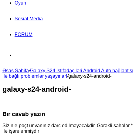
Oyun
Sosial Media
FORUM
Search
Əsas Səhifə
for
/
Galaxy S24 istifadəçiləri Android Auto bağlantısı
ilə bağlı problemlər yaşayırlar!
/
galaxy-s24-android-
galaxy-s24-android-
Bir cavab yazın
Sizin e-poçt ünvanınız dərc edilməyəcəkdir.
Gərəkli sahələr
*
ilə işarələnmişdir