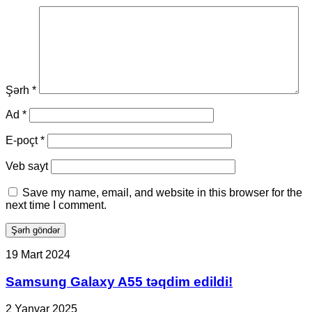
Şərh
*
Ad
*
E-poçt
*
Veb sayt
Save my name, email, and website in this browser for the
next time I comment.
Samsung
19 Mart 2024
Galaxy
A55
Samsung Galaxy A55 təqdim edildi!
təqdim
edildi!
NVIDIA
2 Yanvar 2025