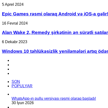
seriyalı
Epic
5 Aprel 2024
prosessorlar
Games
təqdim
rəsmi
Epic Games rəsmi olaraq Android və iOS-a gəlir
edildi
olaraq
Android
Alan
16 Fevral 2024
və
Wake
iOS-
2,
Alan Wake 2, Remedy şirkətinin ən sürətli satıl
a
Remedy
gəlir!
şirkətinin
Windows
6 Dekabr 2023
ən
10
sürətli
təhlükəsizlik
Windows 10 təhlükəsizlik yeniləmələri artıq ödən
satılan
yeniləmələri
oyunu
artıq
Facebook
oldu.
ödənişli
YouTube
olacaq
Instagram
TikTok
SON
POPULYAR
WhatsApp-ın pullu versiyası rəsmi olaraq başladı!
30 İyun 2026