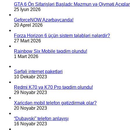
GTA 6 Ön Sifarişləri Başladı: Məzmun və Qiyməti Açıqlan
25 İyun 2026
GeforceNOW Azərbaycanda!
20 Aprel 2026
Forza Horizon 6 üçün sistem tələbləri nələrdir?
27 Mart 2026
Rainbow Six Mobile təqdim olundu!
1 Mart 2026
Sərfəli internet paketləri
10 Dekabr 2023
Redmi K70 və K70 Pro təqdim olundu!
29 Noyabr 2023
Xaricdən mobil telefon gətizdirmək olar?
20 Noyabr 2023
“Dubayski” telefon anlayışı
16 Noyabr 2023