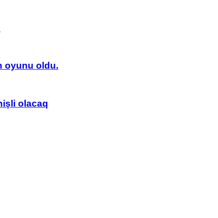
!
an oyunu oldu.
işli olacaq