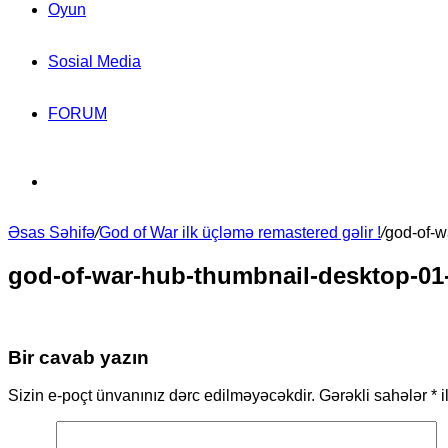
Oyun
Sosial Media
FORUM
Search
Əsas Səhifə
for
/
God of War ilk üçləmə remastered gəlir !
/
god-of-w
god-of-war-hub-thumbnail-desktop-01
Bir cavab yazın
Sizin e-poçt ünvanınız dərc edilməyəcəkdir.
Gərəkli sahələr
*
i