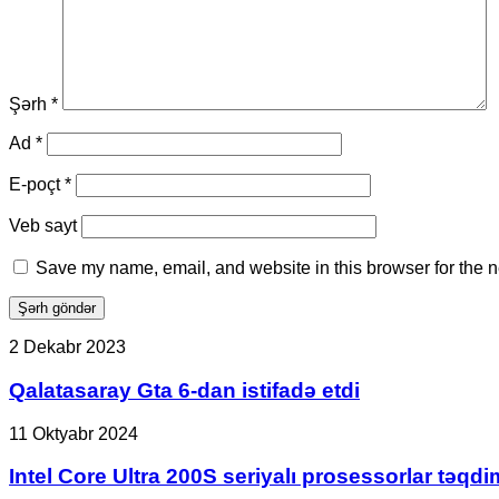
Şərh
*
Ad
*
E-poçt
*
Veb sayt
Save my name, email, and website in this browser for the n
Qalatasaray
2 Dekabr 2023
Gta
6-
Qalatasaray Gta 6-dan istifadə etdi
dan
istifadə
Intel
11 Oktyabr 2024
etdi
Core
Ultra
Intel Core Ultra 200S seriyalı prosessorlar təqdi
200S