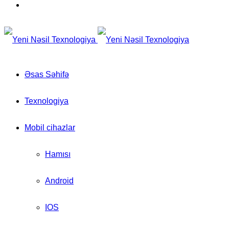
for
Switch
skin
Əsas Səhifə
Texnologiya
Mobil cihazlar
Hamısı
Android
IOS