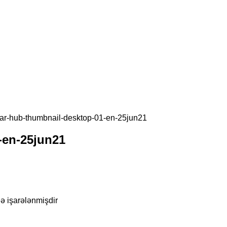
ar-hub-thumbnail-desktop-01-en-25jun21
-en-25jun21
lə işarələnmişdir