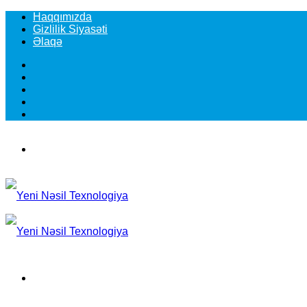
Haqqımızda
Gizlilik Siyasəti
Əlaqə
Facebook
YouTube
Instagram
TikTok
Switch
skin
Menu
Search