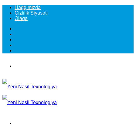
Haqqımızda
Gizlilik Siyasəti
Əlaqə
Facebook
YouTube
Instagram
TikTok
Switch
skin
Menu
Search