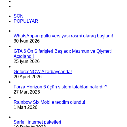
Instagram
hazırlayıb.
TikTok
SON
POPULYAR
WhatsApp-ın pullu versiyası rəsmi olaraq başladı!
30 İyun 2026
GTA 6 Ön Sifarişləri Başladı: Məzmun və Qiyməti
Açıqlandı!
25 İyun 2026
GeforceNOW Azərbaycanda!
20 Aprel 2026
Forza Horizon 6 üçün sistem tələbləri nələrdir?
27 Mart 2026
Rainbow Six Mobile təqdim olundu!
1 Mart 2026
Sərfəli internet paketləri