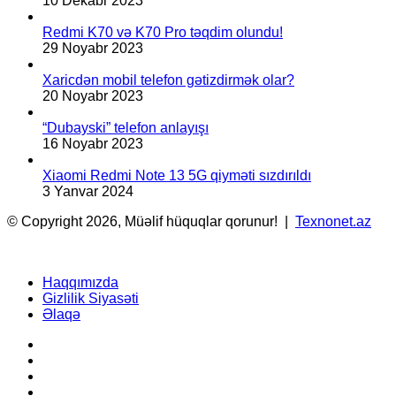
10 Dekabr 2023
Redmi K70 və K70 Pro təqdim olundu!
29 Noyabr 2023
Xaricdən mobil telefon gətizdirmək olar?
20 Noyabr 2023
“Dubayski” telefon anlayışı
16 Noyabr 2023
Xiaomi Redmi Note 13 5G qiyməti sızdırıldı
3 Yanvar 2024
© Copyright 2026, Müəlif hüquqlar qorunur! |
Texnonet.az
Haqqımızda
Gizlilik Siyasəti
Əlaqə
Facebook
YouTube
Instagram
TikTok