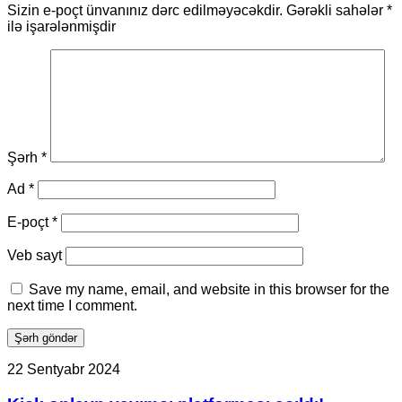
Sizin e-poçt ünvanınız dərc edilməyəcəkdir.
Gərəkli sahələr
*
ilə işarələnmişdir
Şərh
*
Ad
*
E-poçt
*
Veb sayt
Save my name, email, and website in this browser for the
next time I comment.
Kick
22 Sentyabr 2024
onlayn
yayımcı