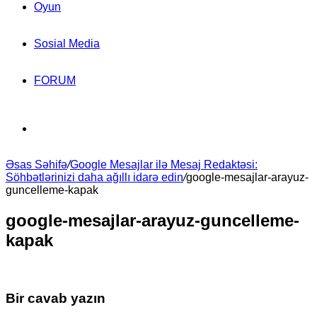
Oyun
Sosial Media
FORUM
Search
Əsas Səhifə
for
/
Google Mesajlar ilə Mesaj Redaktəsi:
Söhbətlərinizi daha ağıllı idarə edin
/
google-mesajlar-arayuz-
guncelleme-kapak
google-mesajlar-arayuz-guncelleme-
kapak
Bir cavab yazın