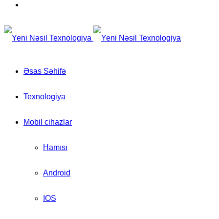
for
Switch
skin
Əsas Səhifə
Texnologiya
Mobil cihazlar
Hamısı
Android
IOS