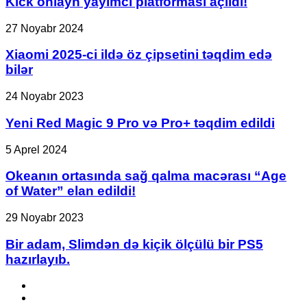
Kick onlayn yayımcı platforması açıldı!
platforması
açıldı!
Xiaomi
27 Noyabr 2024
2025-
ci
Xiaomi 2025-ci ildə öz çipsetini təqdim edə
ildə
bilər
öz
çipsetini
Yeni
24 Noyabr 2023
təqdim
Red
edə
Magic
Yeni Red Magic 9 Pro və Pro+ təqdim edildi
bilər
9
Pro
Okeanın
5 Aprel 2024
və
ortasında
Pro+
sağ
Okeanın ortasında sağ qalma macərası “Age
təqdim
qalma
of Water” elan edildi!
edildi
macərası
“Age
Bir
29 Noyabr 2023
of
adam,
Water”
Slimdən
Bir adam, Slimdən də kiçik ölçülü bir PS5
elan
də
hazırlayıb.
edildi!
kiçik
ölçülü
Facebook
bir
YouTube
PS5