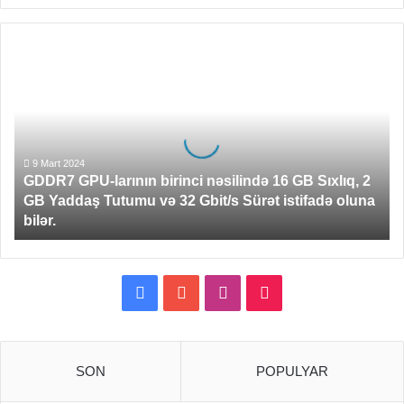
GDDR7
GPU-
larının
birinci
nəsilində
16
GB
9 Mart 2024
GDDR7 GPU-larının birinci nəsilində 16 GB Sıxlıq, 2
Sıxlıq,
GB Yaddaş Tutumu və 32 Gbit/s Sürət istifadə oluna
2
bilər.
GB
Yaddaş
Tutumu
və
Facebook
YouTube
Instagram
TikTok
32
Gbit/s
Sürət
istifadə
SON
POPULYAR
oluna
bilər.