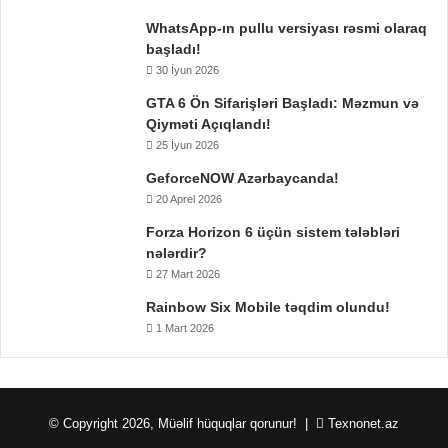
WhatsApp-ın pullu versiyası rəsmi olaraq
başladı!
30 İyun 2026
GTA 6 Ön Sifarişləri Başladı: Məzmun və
Qiyməti Açıqlandı!
25 İyun 2026
GeforceNOW Azərbaycanda!
20 Aprel 2026
Forza Horizon 6 üçün sistem tələbləri
nələrdir?
27 Mart 2026
Rainbow Six Mobile təqdim olundu!
1 Mart 2026
© Copyright 2026, Müəlif hüquqlar qorunur! |
Texnonet.az