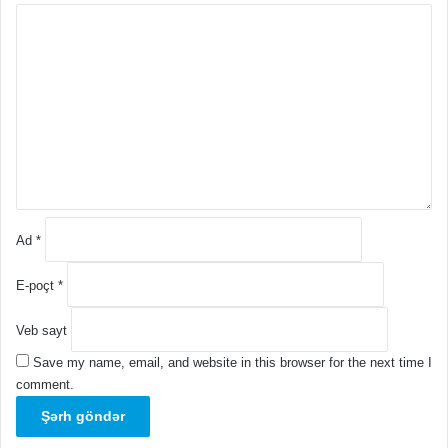
Ş
ə
r
h
*
Ad
*
E-poçt
*
Veb sayt
Save my name, email, and website in this browser for the next time I
comment.