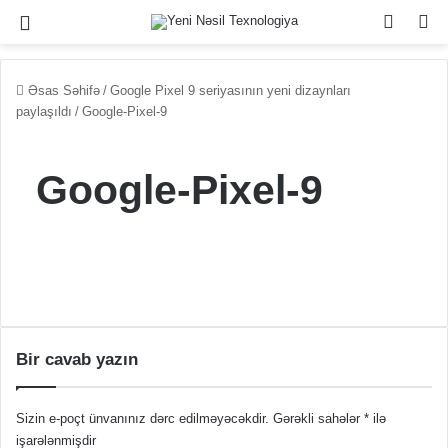
Menu
Switch
Se
Əsas Səhifə
/
Google Pixel 9 seriyasının yeni dizaynları
paylaşıldı
/
Google-Pixel-9
Google-Pixel-9
Bir cavab yazın
Sizin e-poçt ünvanınız dərc edilməyəcəkdir.
Gərəkli sahələr
*
ilə
işarələnmişdir