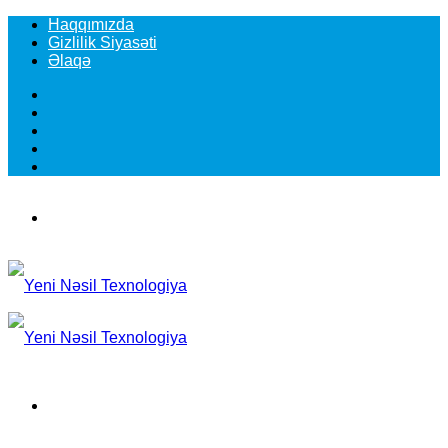
Haqqımızda
Gizlilik Siyasəti
Əlaqə
Facebook
YouTube
Instagram
TikTok
Switch
skin
Menu
Search