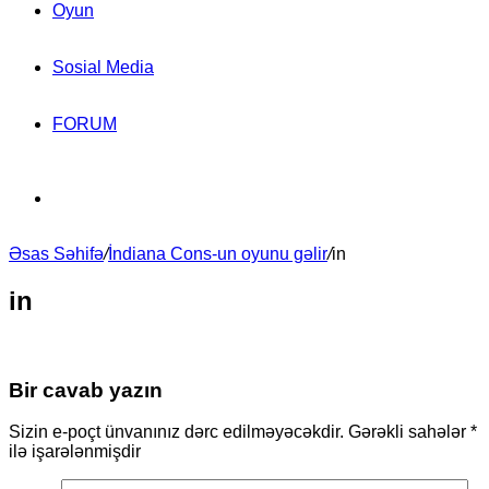
Oyun
Sosial Media
FORUM
Search
Əsas Səhifə
for
/
İndiana Cons-un oyunu gəlir
/
in
in
Bir cavab yazın
Sizin e-poçt ünvanınız dərc edilməyəcəkdir.
Gərəkli sahələr
*
ilə işarələnmişdir