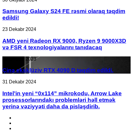
Funksiyalar
Galaxy
və
S24
Samsung Galaxy S24 FE rəsmi olaraq təqdim
İstifadə
FE
edildi!
Sahələri
rəsmi
olaraq
AMD
23 Dekabr 2024
təqdim
yeni
edildi!
Radeon
AMD yeni Radeon RX 9000, Ryzen 9 9000X3D
RX
və FSR 4 texnologiyalarını tanıdacaq
9000,
Ryzen
Çinə
29 Dekabr 2023
9
eksklüziv
9000X3D
RTX
Çinə eksklüziv RTX 4090 D təqdim edildi.
və
4090
FSR
D
Intel’in
31 Dekabr 2024
4
təqdim
yeni
texnologiyalarını
edildi.
“0x114”
Intel’in yeni “0x114” mikrokodu, Arrow Lake
tanıdacaq
mikrokodu,
prosessorlarındakı problemləri həll etmək
Arrow
yerinə vəziyyəti daha da pisləşdirib.
Lake
prosessorlarındakı
Facebook
problemləri
YouTube
həll
Instagram
etmək