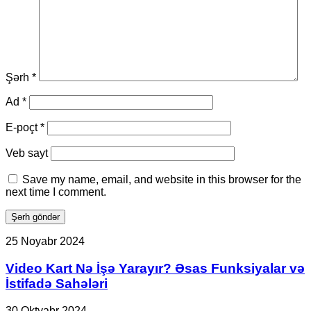
Şərh
*
Ad
*
E-poçt
*
Veb sayt
Save my name, email, and website in this browser for the
next time I comment.
Video
25 Noyabr 2024
Kart
Nə
Video Kart Nə İşə Yarayır? Əsas Funksiyalar və
İşə
İstifadə Sahələri
Yarayır?
Əsas
Samsung
30 Oktyabr 2024