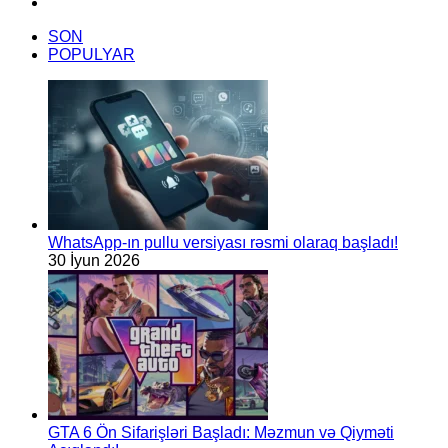
TikTok
yerinə
vəziyyəti
SON
daha
POPULYAR
da
pisləşdirib.
WhatsApp-ın pullu versiyası rəsmi olaraq başladı!
30 İyun 2026
GTA 6 Ön Sifarişləri Başladı: Məzmun və Qiyməti