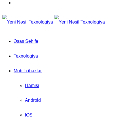
for
Switch
skin
Əsas Səhifə
Texnologiya
Mobil cihazlar
Hamısı
Android
IOS