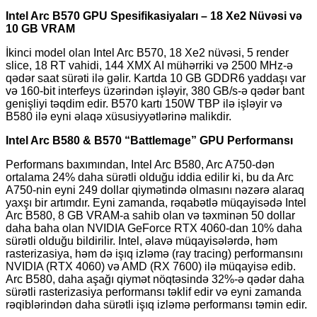
Intel Arc B570 GPU Spesifikasiyaları – 18 Xe2 Nüvəsi və
10 GB VRAM
İkinci model olan Intel Arc B570, 18 Xe2 nüvəsi, 5 render
slice, 18 RT vahidi, 144 XMX AI mühərriki və 2500 MHz-ə
qədər saat sürəti ilə gəlir. Kartda 10 GB GDDR6 yaddaşı var
və 160-bit interfeys üzərindən işləyir, 380 GB/s-ə qədər bant
genişliyi təqdim edir. B570 kartı 150W TBP ilə işləyir və
B580 ilə eyni əlaqə xüsusiyyətlərinə malikdir.
Intel Arc B580 & B570 “Battlemage” GPU Performansı
Performans baxımından, Intel Arc B580, Arc A750-dən
ortalama 24% daha sürətli olduğu iddia edilir ki, bu da Arc
A750-nin eyni 249 dollar qiymətində olmasını nəzərə alaraq
yaxşı bir artımdır. Eyni zamanda, rəqabətlə müqayisədə Intel
Arc B580, 8 GB VRAM-a sahib olan və təxminən 50 dollar
daha baha olan NVIDIA GeForce RTX 4060-dan 10% daha
sürətli olduğu bildirilir. Intel, əlavə müqayisələrdə, həm
rasterizasiya, həm də işıq izləmə (ray tracing) performansını
NVIDIA (RTX 4060) və AMD (RX 7600) ilə müqayisə edib.
Arc B580, daha aşağı qiymət nöqtəsində 32%-ə qədər daha
sürətli rasterizasiya performansı təklif edir və eyni zamanda
rəqiblərindən daha sürətli işıq izləmə performansı təmin edir.