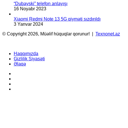
“Dubayski” telefon anlayışı
16 Noyabr 2023
Xiaomi Redmi Note 13 5G qiyməti sızdırıldı
3 Yanvar 2024
© Copyright 2026, Müəlif hüquqlar qorunur! |
Texnonet.az
Haqqımızda
Gizlilik Siyasəti
Əlaqə
Facebook
YouTube
Instagram
TikTok
Facebook
X
WhatsApp
Telegram
Back
to
top
button