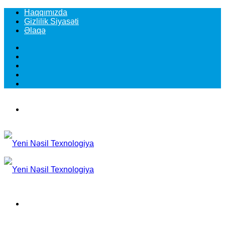
Haqqımızda
Gizlilik Siyasəti
Əlaqə
Facebook
YouTube
Instagram
TikTok
Switch
skin
Menu
Search