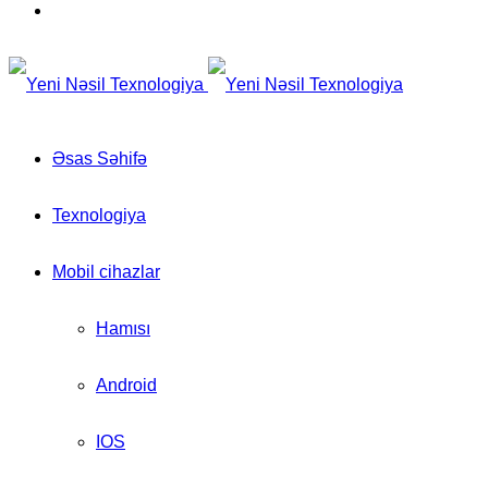
for
Switch
skin
Əsas Səhifə
Texnologiya
Mobil cihazlar
Hamısı
Android
IOS