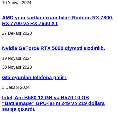
10 Yanvar 2024
AMD yeni kartlar çıxara bilər: Radeon RX 7800,
RX 7700 və RX 7600 XT
27 Dekabr 2023
Nvidia GeForce RTX 5090 qiyməti sızdırılıb.
19 Noyabr 2024
Gta
30 Noyabr 2023
oyunları
telefona
Gta oyunları telefona gəlir !
gəlir
!
Intel,
3 Dekabr 2024
Arc
B580
Intel, Arc B580 12 GB və B570 10 GB
12
“Battlemage” GPU-larını 249 və 219 dollara
GB
satışa çıxardı.
və
B570