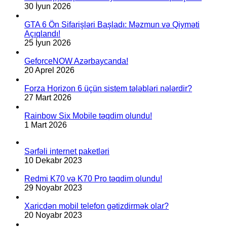
kömək
30 İyun 2026
edib.
GTA 6 Ön Sifarişləri Başladı: Məzmun və Qiyməti
Açıqlandı!
25 İyun 2026
GeforceNOW Azərbaycanda!
20 Aprel 2026
Forza Horizon 6 üçün sistem tələbləri nələrdir?
27 Mart 2026
Rainbow Six Mobile təqdim olundu!
1 Mart 2026
Sərfəli internet paketləri
10 Dekabr 2023
Redmi K70 və K70 Pro təqdim olundu!
29 Noyabr 2023
Xaricdən mobil telefon gətizdirmək olar?
20 Noyabr 2023