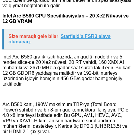
SoC üzərində qurulub, amma bir qədər fərqli spesifikasiyalar
və qiymət nöqtələri ilə gəlir.
Intel Arc B580 GPU Spesifikasiyaları – 20 Xe2 Nüvəsi və
12 GB VRAM
Sizə maraqlı gələ bilər
Starfield'a FSR3 əlavə
olunacaq.
Intel Arc B580 qrafik kartı hazırda ən güclü modeldir və 5
render slice-də 20 Xe2 nüvəsi, 20 RT vahidi, 160 XMX AI
mühərriki və 2670 MHz-ə qədər saat sürəti təklif edir. Bu kart
12 GB GDDR6 yaddaşına malikdir və 192-bit interfeys
üzərindən işləyir, həmçinin 456 GB/s qədər bant genişliyi
təklif edir.
Arc B580 kartı, 190W maksimum TBP-yə (Total Board
Power) sahibdir və bir 8-pin güc konnektoru ilə işləyir. PCIe
4.0 x8 interfeysi istifadə edir. Bu GPU, AV1, HEVC, AVC,
VP9 və XAVC-H kimi ən son hardware sürətləndirmə
mühərriklərini dəstəkləyir. Kartda üç DP2.1 (UHBR13.5) və
bir HDMI 2.1 çıxışı var.