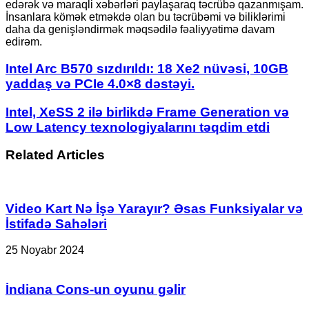
edərək və maraqli xəbərləri paylaşaraq təcrübə qazanmışam.
İnsanlara kömək etməkdə olan bu təcrübəmi və biliklərimi
daha da genişləndirmək məqsədilə fəaliyyətimə davam
edirəm.
Intel
Intel Arc B570 sızdırıldı: 18 Xe2 nüvəsi, 10GB
Arc
yaddaş və PCIe 4.0×8 dəstəyi.
B570
sızdırıldı:
Intel,
Intel, XeSS 2 ilə birlikdə Frame Generation və
18
XeSS
Low Latency texnologiyalarını təqdim etdi
Xe2
2
nüvəsi,
ilə
10GB
Related Articles
birlikdə
yaddaş
Frame
və
Generation
PCIe
və
4.0×8
Video Kart Nə İşə Yarayır? Əsas Funksiyalar və
Low
dəstəyi.
Latency
İstifadə Sahələri
texnologiyalarını
təqdim
25 Noyabr 2024
etdi
İndiana Cons-un oyunu gəlir