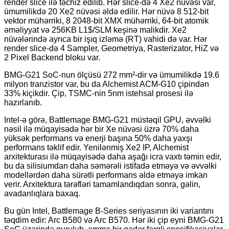
render slice ilə təchiz edilib. Hər slice-də 4 Xe2 nüvəsi var,
ümumilikdə 20 Xe2 nüvəsi əldə edilir. Hər nüvə 8 512-bit
vektor mühərriki, 8 2048-bit XMX mühərriki, 64-bit atomik
əməliyyat və 256KB L1$/SLM keşinə malikdir. Xe2
nüvələrində ayrıca bir işıq izləmə (RT) vahidi də var. Hər
render slice-də 4 Sampler, Geometriya, Rasterizator, HiZ və
2 Pixel Backend bloku var.
BMG-G21 SoC-nun ölçüsü 272 mm²-dir və ümumilikdə 19.6
milyon tranzistor var, bu da Alchemist ACM-G10 çipindən
33% kiçikdir. Çip, TSMC-nin 5nm istehsal prosesi ilə
hazırlanıb.
Intel-ə görə, Battlemage BMG-G21 müstəqil GPU, əvvəlki
nəsil ilə müqayisədə hər bir Xe nüvəsi üzrə 70% daha
yüksək performans və enerji başına 50% daha yaxşı
performans təklif edir. Yenilənmiş Xe2 IP, Alchemist
arxitekturası ilə müqayisədə daha aşağı icra vaxtı təmin edir,
bu da silisiumdan daha səmərəli istifadə etməyə və əvvəlki
modellərdən daha sürətli performans əldə etməyə imkan
verir. Arxitektura tərəfləri tamamlandıqdan sonra, gəlin,
avadanlıqlara baxaq.
Bu gün Intel, Battlemage B-Series seriyasının iki variantını
təqdim edir: Arc B580 və Arc B570. Hər iki çip eyni BMG-G21