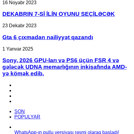
DEKABRIN
16 Noyabr 2023
10
7-
GB
Sİ
DEKABRIN 7-Sİ İLİN OYUNU SEÇİLƏCƏK
“Battlemage”
İLİN
GPU-
OYUNU
larını
Gta
23 Dekabr 2023
SEÇİLƏCƏK
249
6
və
çıxmadan
Gta 6 çıxmadan nailiyyət qazandı
219
nailiyyət
dollara
qazandı
Sony,
1 Yanvar 2025
satışa
2026
çıxardı.
GPU-
Sony, 2026 GPU-ları və PS6 üçün FSR 4 və
ları
gələcək UDNA memarlığının inkişafında AMD-
və
yə kömək edib.
PS6
üçün
Facebook
FSR
YouTube
4
Instagram
və
TikTok
gələcək
UDNA
SON
memarlığının
POPULYAR
inkişafında
AMD-
yə
WhatsApp-ın pullu versiyası rəsmi olaraq başladı!