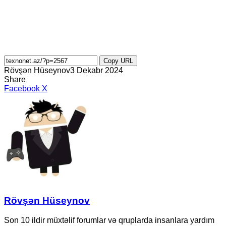
Copy URL
Rövşən Hüseynov
3 Dekabr 2024
Share
LinkedIn
Tumblr
Pinterest
Reddit
VKontakte
Share
Print
Facebook
X
via
Email
Rövşən Hüseynov
Son 10 ildir müxtəlif forumlar və qruplarda insanlara yardım