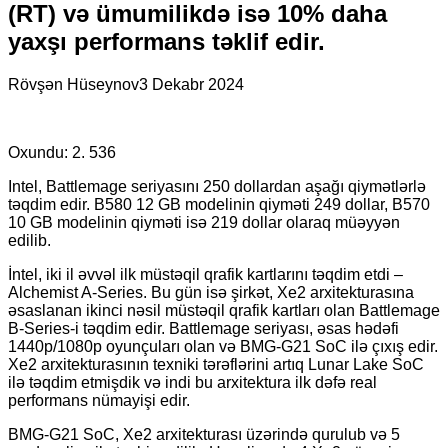
(RT) və ümumilikdə isə 10% daha
yaxşı performans təklif edir.
Rövşən Hüseynov
3 Dekabr 2024
Oxundu:
2. 536
Intel, Battlemage seriyasını 250 dollardan aşağı qiymətlərlə
təqdim edir. B580 12 GB modelinin qiyməti 249 dollar, B570
10 GB modelinin qiyməti isə 219 dollar olaraq müəyyən
edilib.
İntel, iki il əvvəl ilk müstəqil qrafik kartlarını təqdim etdi –
Alchemist A-Series. Bu gün isə şirkət, Xe2 arxitekturasına
əsaslanan ikinci nəsil müstəqil qrafik kartları olan Battlemage
B-Series-i təqdim edir. Battlemage seriyası, əsas hədəfi
1440p/1080p oyunçuları olan və BMG-G21 SoC ilə çıxış edir.
Xe2 arxitekturasının texniki tərəflərini artıq Lunar Lake SoC
ilə təqdim etmişdik və indi bu arxitektura ilk dəfə real
performans nümayişi edir.
BMG-G21 SoC, Xe2 arxitekturası üzərində qurulub və 5