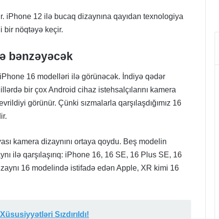
ır. iPhone 12 ilə bucaq dizaynına qayıdan texnologiya
 bir nöqtəyə keçir.
ərə bənzəyəcək
 iPhone 16 modelləri ilə görünəcək. İndiyə qədər
lərdə bir çox Android cihaz istehsalçılarını kamera
 çevrildiyi görünür. Çünki sızmalarla qarşılaşdığımız 16
r.
iyası kamera dizaynını ortaya qoydu. Beş modelin
aynı ilə qarşılaşırıq: iPhone 16, 16 SE, 16 Plus SE, 16
zaynı 16 modelində istifadə edən Apple, XR kimi 16
üsusiyyətləri Sızdırıldı!