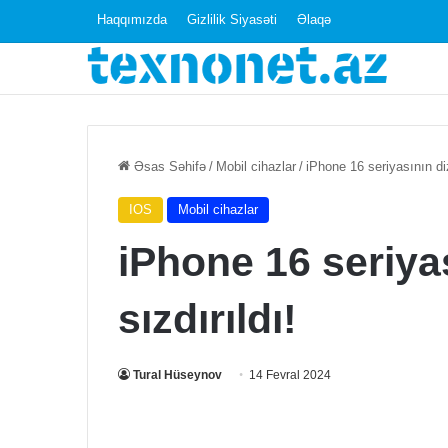
Haqqımızda
Gizlilik Siyasəti
Əlaqə
PS5
Əsas Səhifə
/
Mobil cihazlar
/
iPhone 16 seriyasının diz
Pro
PSSR
IOS
Mobil cihazlar
ilə
iPhone 16 seriya
belə
Space
22 Dekabr 2024
Marine
PS5 Pro PSSR i
sızdırıldı!
2-
Marine 2-də 60
də
çətinlik çəkir
60
Tural Hüseynov
14 Fevral 2024
FPS
əldə
etməkdə
çətinlik