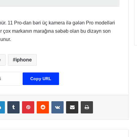
ür. 11 Pro-dan bəri üç kamera ilə gələn Pro modelləri
Bir çox markanın marağına səbəb olan bu dizayn son
lunur.
e
iphone
Copy URL
LinkedIn
Tumblr
Pinterest
Reddit
VKontakte
Share via Email
Print