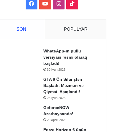
Facebook
YouTube
Instagram
TikTok
SON
POPULYAR
WhatsApp-ın pullu
versiyası rəsmi olaraq
başladı!
30 İyun 2026
GTA 6 Ön Sifarişləri
Başladı: Məzmun və
Qiyməti Açıqlandı!
25 İyun 2026
GeforceNOW
Azərbaycanda!
20 Aprel 2026
Forza Horizon 6 üçün