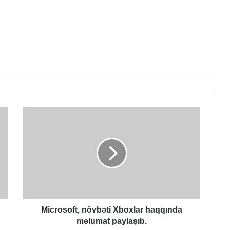
Microsoft,
növbəti
Xboxlar
haqqında
məlumat
paylaşıb.
Microsoft, növbəti Xboxlar haqqında
məlumat paylaşıb.