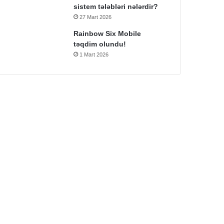
sistem tələbləri nələrdir?
27 Mart 2026
Rainbow Six Mobile
təqdim olundu!
1 Mart 2026