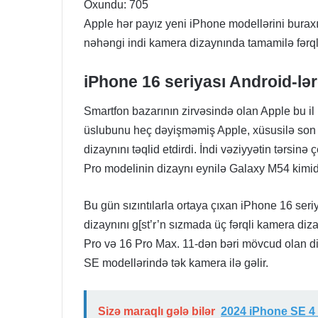
Oxundu:
705
çəkir
Apple hər payız yeni iPhone modellərini burax
nəhəngi indi kamera dizaynında tamamilə fərqli
iPhone 16 seriyası Android-l
Smartfon bazarının zirvəsində olan Apple bu il
üslubunu heç dəyişməmiş Apple, xüsusilə son il
dizaynını təqlid etdirdi. İndi vəziyyətin tərsinə
Pro modelinin dizaynı eynilə Galaxy M54 kimidi
Bu gün sızıntılarla ortaya çıxan iPhone 16 ser
dizaynını g[st’r’n sızmada üç fərqli kamera diz
Pro və 16 Pro Max. 11-dən bəri mövcud olan di
SE modellərində tək kamera ilə gəlir.
Sizə maraqlı gələ bilər
2024 iPhone SE 4 X