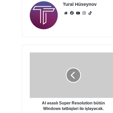
Tural Hüseynov
Website
Facebook
YouTube
Instagram
TikTok
AI
əsaslı
Super
Resolution
bütün
Windows
tətbiqləri
ilə
işləyəcək.
AI əsaslı Super Resolution bütün
Windows tətbiqləri ilə işləyəcək.