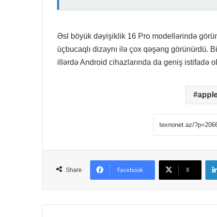
Əsl böyük dəyişiklik 16 Pro modellərində görün
üçbucaqlı dizaynı ilə çox qəşəng görünürdü. 
illərdə Android cihazlarında da geniş istifadə o
appl
Facebook
X
Share