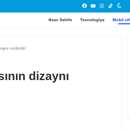
Facebook
YouTube
Instagram
TikTok
Swit
Əsas Səhifə
Texnologiya
Mobil ci
“Vampire
aynı sızdırıldı!
Survivors”
oyunu
pulsuz
sının dizaynı
oldu!
lə belə Space
19 Dekabr 2024
 FPS əldə etməkdə
“Vampire Survivors” oyunu
pulsuz oldu!