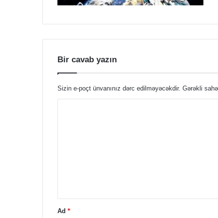
Bir cavab yazın
Sizin e-poçt ünvanınız dərc edilməyəcəkdir.
Gərəkli sahə
Ş
ə
r
h
*
Ad
*