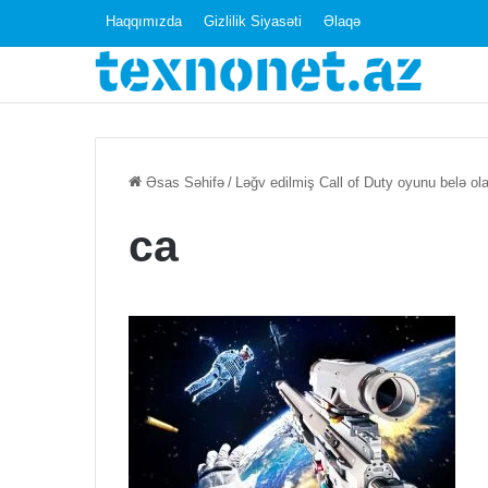
Haqqımızda
Gizlilik Siyasəti
Əlaqə
Azərbaycanın
Əsas Səhifə
/
Ləğv edilmiş Call of Duty oyunu belə ola
video
oyun
ca
studiyaları
“Gamescom”da!
30 Avqust 2024
Azərbaycanın v
studiyaları “G