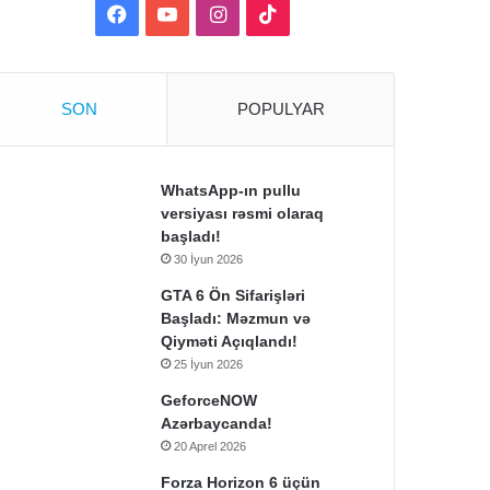
Facebook
YouTube
Instagram
TikTok
SON
POPULYAR
WhatsApp-ın pullu
versiyası rəsmi olaraq
başladı!
30 İyun 2026
GTA 6 Ön Sifarişləri
Başladı: Məzmun və
Qiyməti Açıqlandı!
25 İyun 2026
GeforceNOW
Azərbaycanda!
20 Aprel 2026
Forza Horizon 6 üçün