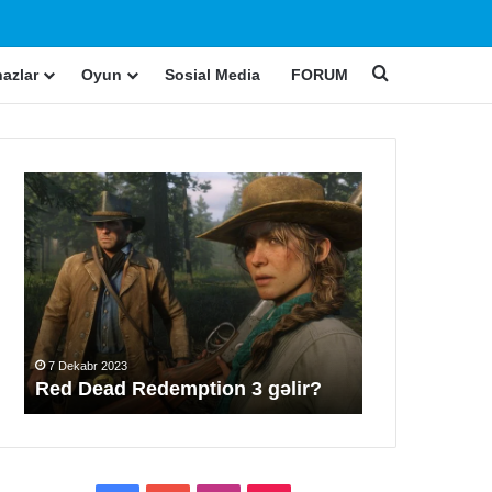
ch skin
Search for
hazlar
Oyun
Sosial Media
FORUM
Red
Sərfəli
Dead
internet
Redemption
paketləri
3
gəlir?
ı
7 Dekabr 2023
10 Dekabr 2023
Red Dead Redemption 3 gəlir?
Sərfəli inter