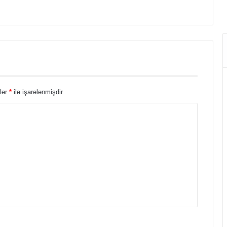
lər
*
ilə işarələnmişdir