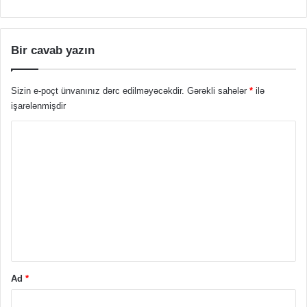
Bir cavab yazın
Sizin e-poçt ünvanınız dərc edilməyəcəkdir.
Gərəkli sahələr
*
ilə
işarələnmişdir
Ş
ə
r
h
*
Ad
*