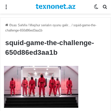
Menu
Switch
Se
Əsas Səhifə
/
Məşhur serialın oyunu gəlir...
/
squid-game-the-
challenge-650d86ed3aa1b
squid-game-the-challenge-
650d86ed3aa1b