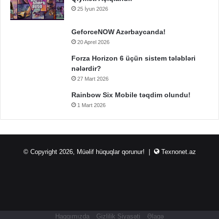
25 İyun 2026
GeforceNOW Azərbaycanda!
20 Aprel 2026
Forza Horizon 6 üçün sistem tələbləri
nələrdir?
27 Mart 2026
Rainbow Six Mobile təqdim olundu!
1 Mart 2026
© Copyright 2026, Müəlif hüquqlar qorunur! |
Texnonet.az
Haqqımızda
Gizlilik Siyasəti
Əlaqə