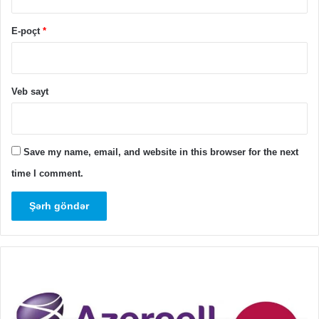
E-poçt
*
Veb sayt
Save my name, email, and website in this browser for the next
time I comment.
Sərfəli
GT
internet
6
paketləri
oy
PC