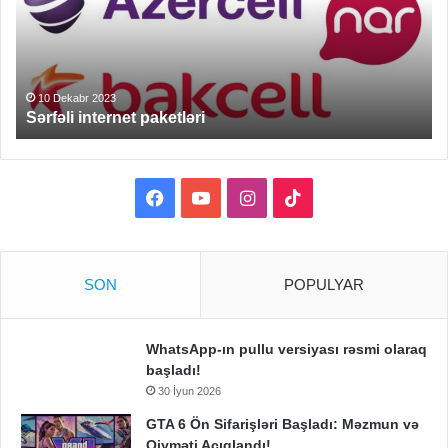
yə
gə
mi
?
10 Dekabr 2023
Sərfəli internet paketləri
Facebook
YouTube
Instagram
TikTok
SON
POPULYAR
WhatsApp-ın pullu versiyası rəsmi olaraq
başladı!
30 İyun 2026
GTA 6 Ön Sifarişləri Başladı: Məzmun və
Qiyməti Açıqlandı!