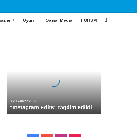
ch skin
Search for
hazlar
Oyun
Sosial Media
FORUM
“Instagram
Edits”
təqdim
edildi
20 Yanvar 2025
“Instagram Edits” təqdim edildi