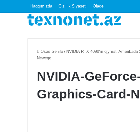
Haqqımızda
Gizlilik Siyasəti
Əlaqə
Əsas Səhifə
/
NVIDIA RTX 4090'ın qiyməti Amerikada $
Newegg
NVIDIA-GeForce
Graphics-Card-