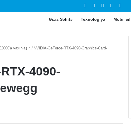
Facebook
YouTube
Instagram
TikTok
Swit
Əsas Səhifə
Texnologiya
Mobil ci
2000'a yaxınlaşır.
/
NVIDIA-GeForce-RTX-4090-Graphics-Card-
-RTX-4090-
Newegg