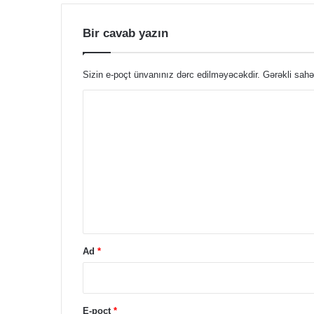
Bir cavab yazın
Sizin e-poçt ünvanınız dərc edilməyəcəkdir.
Gərəkli sahə
Ş
ə
r
h
*
Ad
*
E-poçt
*