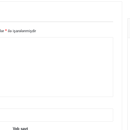
lər
*
ilə işarələnmişdir
Veb sayt