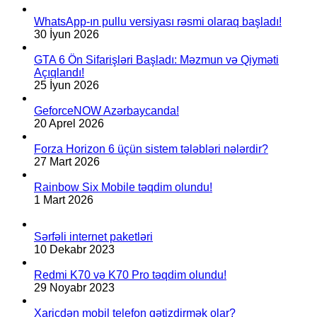
WhatsApp-ın pullu versiyası rəsmi olaraq başladı!
30 İyun 2026
GTA 6 Ön Sifarişləri Başladı: Məzmun və Qiyməti
Açıqlandı!
25 İyun 2026
GeforceNOW Azərbaycanda!
20 Aprel 2026
Forza Horizon 6 üçün sistem tələbləri nələrdir?
27 Mart 2026
Rainbow Six Mobile təqdim olundu!
1 Mart 2026
Sərfəli internet paketləri
10 Dekabr 2023
Redmi K70 və K70 Pro təqdim olundu!
29 Noyabr 2023
Xaricdən mobil telefon gətizdirmək olar?