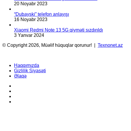
20 Noyabr 2023
“Dubayski” telefon anlayışı
16 Noyabr 2023
Xiaomi Redmi Note 13 5G qiyməti sızdırıldı
3 Yanvar 2024
© Copyright 2026, Müəlif hüquqlar qorunur! |
Texnonet.az
Haqqımızda
Gizlilik Siyasəti
Əlaqə
Facebook
YouTube
Instagram
TikTok
Facebook
X
WhatsApp
Telegram
Back
to
top
button