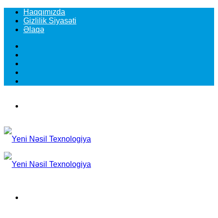
Haqqımızda
Gizlilik Siyasəti
Əlaqə
Facebook
YouTube
Instagram
TikTok
Switch
skin
Menu
Search