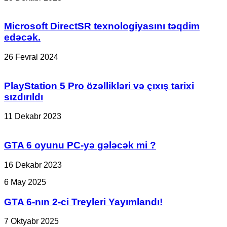
Microsoft DirectSR texnologiyasını təqdim
edəcək.
26 Fevral 2024
PlayStation 5 Pro özəllikləri və çıxış tarixi
sızdırıldı
11 Dekabr 2023
GTA 6 oyunu PC-yə gələcək mi ?
16 Dekabr 2023
GTA
6 May 2025
6-
nın
GTA 6-nın 2-ci Treyleri Yayımlandı!
2-
ci
Sony,
7 Oktyabr 2025