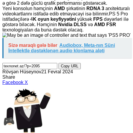
ə görə 2 dəfə güclü qrafik performansı göstərəcək.
Yeni konsolun həmçinin
AMD
şirkətinin
RDNA 3
arxitekturalı
videokartlarını istifadə edib etməyəcəyi isə bilinmir.PS 5 Pro
istifadəçilərə 4
K oyun keyfiyyətini
yüksək
FPS
dəyərləri ilə
göstərə biləcək. Həmçinin
Nvidia DLSS
və
AMD FSR
texnologiyaları da buna dəstək olacaq.
Sizə maraqlı gələ bilər
Audiobox, Meta-nın Süni
İntellektlə dəstəklənən audio klonlama aləti
Copy URL
Rövşən Hüseynov
21 Fevral 2024
Share
LinkedIn
Tumblr
Pinterest
Reddit
VKontakte
Share
Print
Facebook
X
via
Email