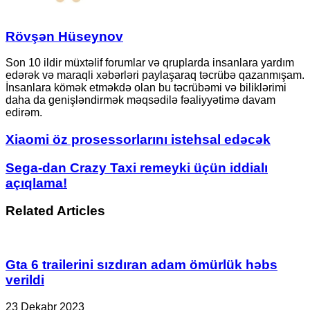
Rövşən Hüseynov
Son 10 ildir müxtəlif forumlar və qruplarda insanlara yardım
edərək və maraqli xəbərləri paylaşaraq təcrübə qazanmışam.
İnsanlara kömək etməkdə olan bu təcrübəmi və biliklərimi
daha da genişləndirmək məqsədilə fəaliyyətimə davam
edirəm.
Xiaomi
Xiaomi öz prosessorlarını istehsal edəcək
öz
prosessorlarını
Sega-
Sega-dan Crazy Taxi remeyki üçün iddialı
istehsal
dan
açıqlama!
edəcək
Crazy
Taxi
Related Articles
remeyki
üçün
iddialı
açıqlama!
Gta 6 trailerini sızdıran adam ömürlük həbs
verildi
23 Dekabr 2023