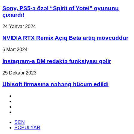
Treyleri
PS5-
Yayımlandı!
ə
Sony, PS5-ə özəl “Spirit of Yotei” oyununu
özəl
çıxaırdı!
“Spirit
of
NVIDIA
24 Yanvar 2024
Yotei”
RTX
oyununu
Remix
NVIDIA RTX Remix Açıq Beta artıq mövcuddur
çıxaırdı!
Açıq
Beta
Instagram-
6 Mart 2024
artıq
a
mövcuddur
DM
Instagram-a DM redaktə funksiyası gəlir
redaktə
funksiyası
Ubisoft
25 Dekabr 2023
gəlir
firmasına
nəhəng
Ubisoft firmasına nəhəng hücum edildi
hücum
edildi
Facebook
YouTube
Instagram
TikTok
SON
POPULYAR