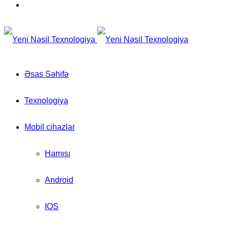
for
Switch
skin
Əsas Səhifə
Texnologiya
Mobil cihazlar
Hamısı
Android
IOS