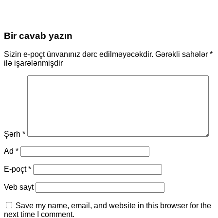
Bir cavab yazın
Sizin e-poçt ünvanınız dərc edilməyəcəkdir.
Gərəkli sahələr
*
ilə işarələnmişdir
Şərh
*
Ad
*
E-poçt
*
Veb sayt
Save my name, email, and website in this browser for the
next time I comment.