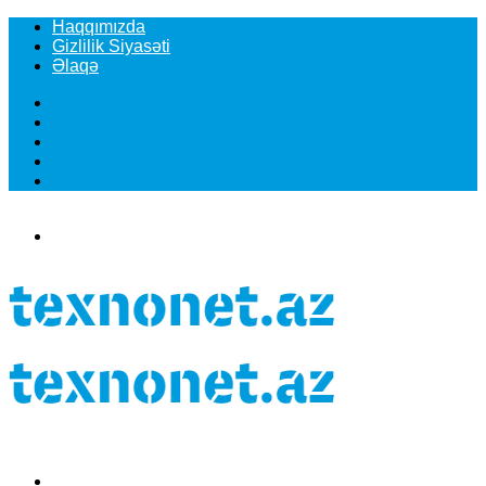
Haqqımızda
Gizlilik Siyasəti
Əlaqə
Facebook
YouTube
Instagram
TikTok
Switch
skin
Menu
Search