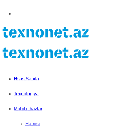
for
Switch
skin
Əsas Səhifə
Texnologiya
Mobil cihazlar
Hamısı