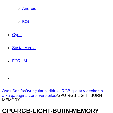
Android
IOS
Oyun
Sosial Media
FORUM
Search
Əsas Səhifə
for
/
Oyunçular bildirir ki, RGB ışıqlar videokartın
arxa qapağına zərər verə bilər.
/
GPU-RGB-LIGHT-BURN-
MEMORY
GPU-RGB-LIGHT-BURN-MEMORY