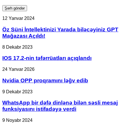
Öz
12 Yanvar 2024
Süni
İntellektinizi
Öz Süni İntellektinizi Yarada biləcəyiniz GPT
Yarada
Mağazası Açıldı!
biləcəyiniz
GPT
IOS
8 Dekabr 2023
Mağazası
17.2-
Açıldı!
nin
IOS 17.2-nin təfərrüatları açıqlandı
təfərrüatları
açıqlandı
Nvidia
24 Yanvar 2026
OPP
proqramını
Nvidia OPP proqramını ləğv edib
ləğv
edib
WhatsApp
9 Dekabr 2023
bir
dəfə
WhatsApp bir dəfə dinlənə bilən səsli mesaj
dinlənə
funksiyasını istifadəyə verdi
bilən
səsli
Intel
9 Noyabr 2024
mesaj
Core
funksiyasını