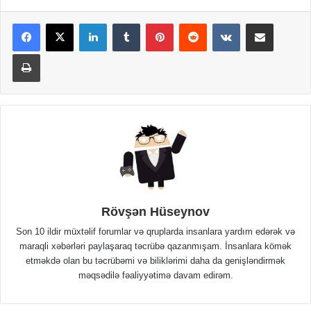
LinkedIn
Tumblr
Pinterest
Reddit
VKontakte
Share via Email
Print
Rövşən Hüseynov
Son 10 ildir müxtəlif forumlar və qruplarda insanlara yardım edərək və
maraqli xəbərləri paylaşaraq təcrübə qazanmışam. İnsanlara kömək
etməkdə olan bu təcrübəmi və biliklərimi daha da genişləndirmək
məqsədilə fəaliyyətimə davam edirəm.