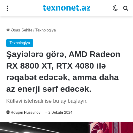
Menu
Switch
Se
Əsas Səhifə
/
Texnologiya
Texnologiya
Şayiələrə görə, AMD Radeon
RX 8800 XT, RTX 4080 ilə
rəqabət edəcək, amma daha
az enerji sərf edəcək.
Kütləvi istehsalı isə bu ay başlayır.
Rövşən Hüseynov
2 Dekabr 2024