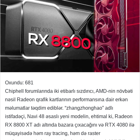
Oxundu:
681
Chiphell forumlarında iki etibarlı sızdırıcı, AMD-nin növbəti
nəsil Radeon qrafik kartlarının performansına dair erkən
məlumatlar təqdim ediblər. “zhangzhonghao” adlı
istifadəçi, Navi 48 əsaslı yeni modelin, ehtimal ki, Radeon
RX 8800 XT adı altında bazara çıxacağını və RTX 4080 ilə
müqayisədə həm ray tracing, həm də raster