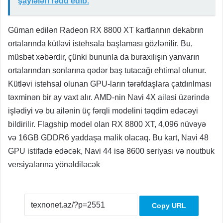
şayiələri rədd edib.
Güman edilən Radeon RX 8800 XT kartlarının dekabrın
ortalarında kütləvi istehsala başlaması gözlənilir. Bu,
müsbət xəbərdir, çünki bununla da buraxılışın yanvarın
ortalarından sonlarına qədər baş tutacağı ehtimal olunur.
Kütləvi istehsal olunan GPU-ların tərəfdaşlara çatdırılması
təxminən bir ay vaxt alır. AMD-nin Navi 4X ailəsi üzərində
işlədiyi və bu ailənin üç fərqli modelini təqdim edəcəyi
bildirilir. Flagship model olan RX 8800 XT, 4,096 nüvəyə
və 16GB GDDR6 yaddaşa malik olacaq. Bu kart, Navi 48
GPU istifadə edəcək, Navi 44 isə 8600 seriyası və noutbuk
versiyalarına yönəldiləcək
Copy URL