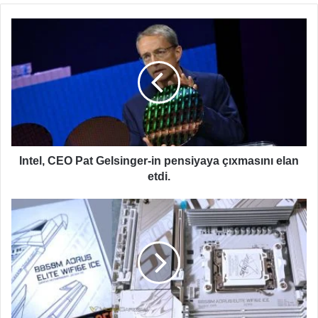
Intel,
CEO
Pat
Gelsinger-
in
pensiyaya
çıxmasını
elan
etdi.
Intel, CEO Pat Gelsinger-in pensiyaya çıxmasını elan
etdi.
İlk
AMD
B850
ana
kartı
sızdırıldı:
Tam
ağ