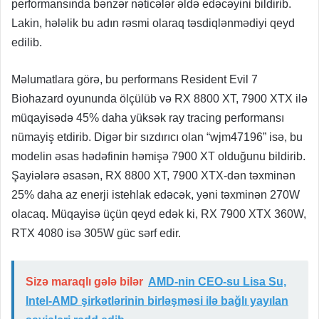
performansında bənzər nəticələr əldə edəcəyini bildirib.
Lakin, hələlik bu adın rəsmi olaraq təsdiqlənmədiyi qeyd
edilib.
Məlumatlara görə, bu performans Resident Evil 7
Biohazard oyununda ölçülüb və RX 8800 XT, 7900 XTX ilə
müqayisədə 45% daha yüksək ray tracing performansı
nümayiş etdirib. Digər bir sızdırıcı olan “wjm47196” isə, bu
modelin əsas hədəfinin həmişə 7900 XT olduğunu bildirib.
Şayiələrə əsasən, RX 8800 XT, 7900 XTX-dən təxminən
25% daha az enerji istehlak edəcək, yəni təxminən 270W
olacaq. Müqayisə üçün qeyd edək ki, RX 7900 XTX 360W,
RTX 4080 isə 305W güc sərf edir.
Sizə maraqlı gələ bilər
AMD-nin CEO-su Lisa Su,
Intel-AMD şirkətlərinin birləşməsi ilə bağlı yayılan