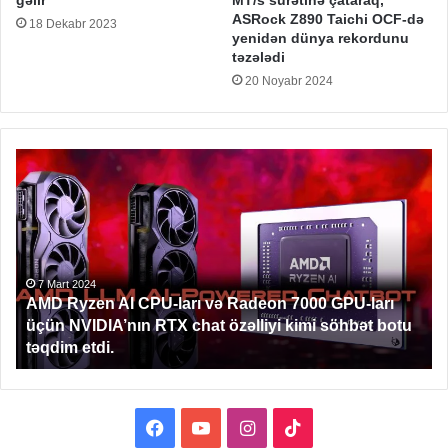
gəlir
MT/s sürətinə çataraq,
ASRock Z890 Taichi OCF-də
18 Dekabr 2023
yenidən dünya rekordunu
təzələdi
20 Noyabr 2024
AMD
Sp
Ryzen
2
AI
PC
CPU-
yə
ları
gəl
və
Radeon
7 Mart 2024
AMD Ryzen AI CPU-ları və Radeon 7000 GPU-ları
7000
üçün NVIDIA’nın RTX chat özəlliyi kimi söhbət botu
GPU-
təqdim etdi.
ları
üçün
NVIDIA’nın
RTX
Facebook
YouTube
Instagram
TikTok
chat