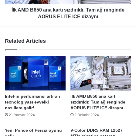
rəngində
AORUS
İlk AMD B850 ana kartı sızdırıldı: Tam ağ rəngində
ELITE
AORUS ELITE ICE dizaynı
ICE
dizaynı
Related Articles
Intel-in performansı artıran
İlk AMD B850 ana kartı
texnologiyası əvvəlki
sızdırıldı: Tam ağ rəngində
nəsillərə gəlir!
AORUS ELITE ICE dizaynı
21 Yanvar 2024
2 Dekabr 2024
Yeni Prince of Persia oyunu
V-Color DDR5 RAM 12527