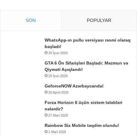
özəlliyi
kimi
söhbət
SON
POPULYAR
botu
təqdim
etdi.
WhatsApp-ın pullu versiyası rəsmi olaraq
başladı!
30 İyun 2026
GTA 6 Ön Sifarişləri Başladı: Məzmun və
Qiyməti Açıqlandı!
25 İyun 2026
GeforceNOW Azərbaycanda!
20 Aprel 2026
Forza Horizon 6 üçün sistem tələbləri
nələrdir?
27 Mart 2026
Rainbow Six Mobile təqdim olundu!
1 Mart 2026