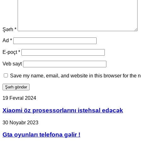
Şərh
*
Ad
*
E-poçt
*
Veb sayt
Save my name, email, and website in this browser for the n
Xiaomi
19 Fevral 2024
öz
prosessorlarını
Xiaomi öz prosessorlarını istehsal edəcək
istehsal
edəcək
Gta
30 Noyabr 2023
oyunları
telefona
Gta oyunları telefona gəlir !
gəlir