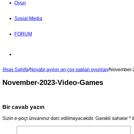
Oyun
Sosial Media
FORUM
Search
Əsas Səhifə
for
/
Noyabr ayının ən çox satılan oyunları
/
November-
November-2023-Video-Games
Bir cavab yazın
Sizin e-poçt ünvanınız dərc edilməyəcəkdir.
Gərəkli sahələr
*
i