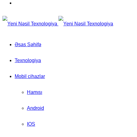
for
Switch
skin
Əsas Səhifə
Texnologiya
Mobil cihazlar
Hamısı
Android
IOS