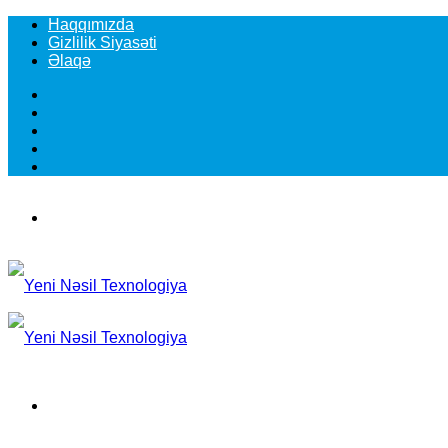
Haqqımızda
Gizlilik Siyasəti
Əlaqə
Facebook
YouTube
Instagram
TikTok
Switch
skin
Menu
Search