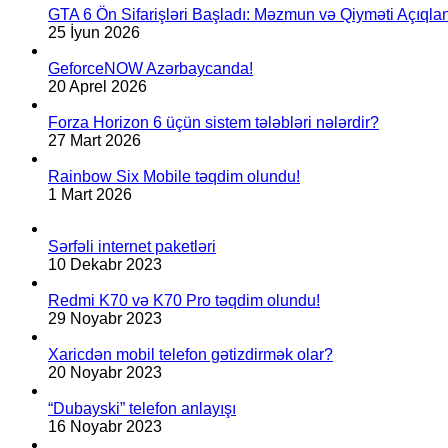
GTA 6 Ön Sifarişləri Başladı: Məzmun və Qiyməti Açıqlan
25 İyun 2026
GeforceNOW Azərbaycanda!
20 Aprel 2026
Forza Horizon 6 üçün sistem tələbləri nələrdir?
27 Mart 2026
Rainbow Six Mobile təqdim olundu!
1 Mart 2026
Sərfəli internet paketləri
10 Dekabr 2023
Redmi K70 və K70 Pro təqdim olundu!
29 Noyabr 2023
Xaricdən mobil telefon gətizdirmək olar?
20 Noyabr 2023
“Dubayski” telefon anlayışı
16 Noyabr 2023