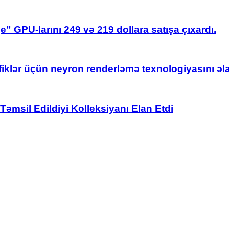
” GPU-larını 249 və 219 dollara satışa çıxardı.
rafiklər üçün neyron renderləmə texnologiyasını ə
əmsil Edildiyi Kolleksiyanı Elan Etdi