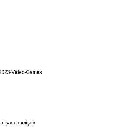
2023-Video-Games
lə işarələnmişdir