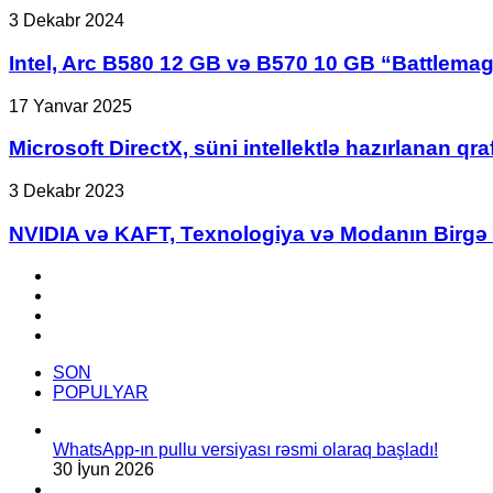
!
Intel,
3 Dekabr 2024
Arc
B580
Intel, Arc B580 12 GB və B570 10 GB “Battlemage
12
GB
Microsoft
17 Yanvar 2025
və
DirectX,
B570
süni
Microsoft DirectX, süni intellektlə hazırlanan q
10
intellektlə
GB
hazırlanan
NVIDIA
3 Dekabr 2023
“Battlemage”
qrafiklər
və
GPU-
üçün
KAFT,
NVIDIA və KAFT, Texnologiya və Modanın Birgə T
larını
neyron
Texnologiya
249
renderləmə
və
Facebook
və
texnologiyasını
Modanın
YouTube
219
əlavə
Birgə
Instagram
dollara
edəcək
Təmsil
TikTok
satışa
Edildiyi
çıxardı.
Kolleksiyanı
SON
Elan
POPULYAR
Etdi
WhatsApp-ın pullu versiyası rəsmi olaraq başladı!
30 İyun 2026