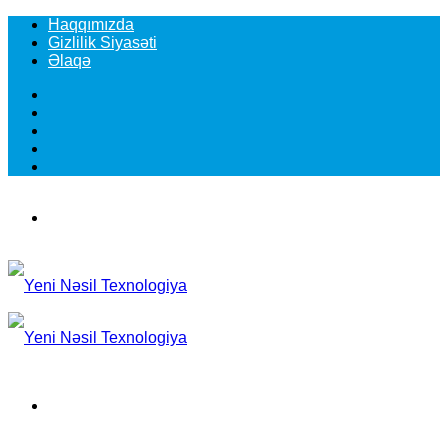
Haqqımızda
Gizlilik Siyasəti
Əlaqə
Facebook
YouTube
Instagram
TikTok
Switch
skin
Menu
Search