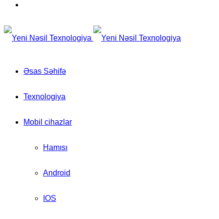
for
Switch
skin
Əsas Səhifə
Texnologiya
Mobil cihazlar
Hamısı
Android
IOS