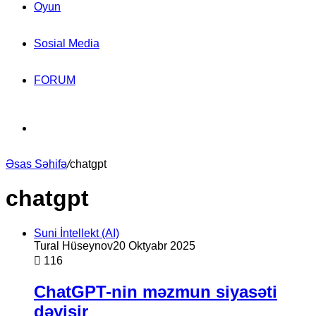
Oyun
Sosial Media
FORUM
Search
Əsas Səhifə
for
/
chatgpt
chatgpt
Suni İntellekt (AI)
Tural Hüseynov
20 Oktyabr 2025
116
ChatGPT-nin məzmun siyasəti
dəyişir