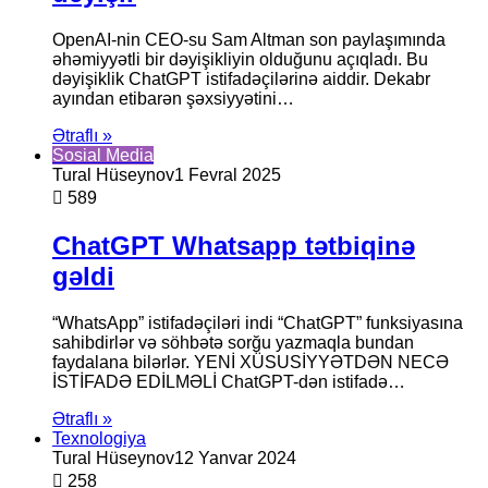
OpenAI-nin CEO-su Sam Altman son paylaşımında
əhəmiyyətli bir dəyişikliyin olduğunu açıqladı. Bu
dəyişiklik ChatGPT istifadəçilərinə aiddir. Dekabr
ayından etibarən şəxsiyyətini…
Ətraflı »
Sosial Media
Tural Hüseynov
1 Fevral 2025
589
ChatGPT Whatsapp tətbiqinə
gəldi
“WhatsApp” istifadəçiləri indi “ChatGPT” funksiyasına
sahibdirlər və söhbətə sorğu yazmaqla bundan
faydalana bilərlər. YENİ XÜSUSİYYƏTDƏN NECƏ
İSTİFADƏ EDİLMƏLİ ChatGPT-dən istifadə…
Ətraflı »
Texnologiya
Tural Hüseynov
12 Yanvar 2024
258