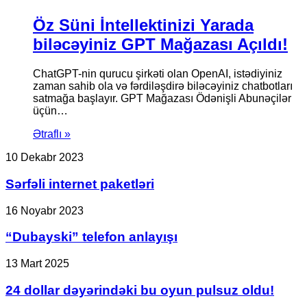
Öz Süni İntellektinizi Yarada
biləcəyiniz GPT Mağazası Açıldı!
ChatGPT-nin qurucu şirkəti olan OpenAI, istədiyiniz
zaman sahib ola və fərdiləşdirə biləcəyiniz chatbotları
satmağa başlayır. GPT Mağazası Ödənişli Abunəçilər
üçün…
Ətraflı »
Sərfəli
10 Dekabr 2023
internet
paketləri
Sərfəli internet paketləri
“Dubayski”
16 Noyabr 2023
telefon
anlayışı
“Dubayski” telefon anlayışı
24
13 Mart 2025
dollar
dəyərindəki
24 dollar dəyərindəki bu oyun pulsuz oldu!
bu