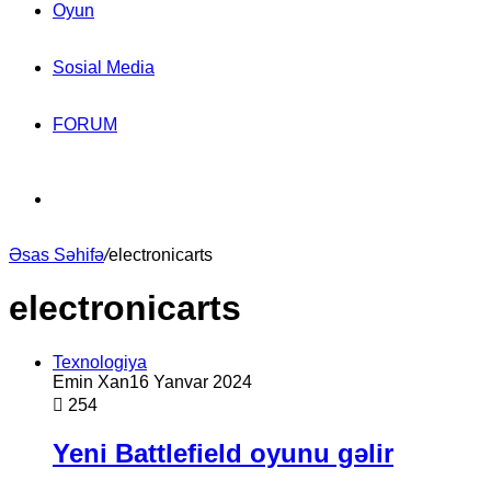
Oyun
Sosial Media
FORUM
Search
Əsas Səhifə
for
/
electronicarts
electronicarts
Texnologiya
Emin Xan
16 Yanvar 2024
254
Yeni Battlefield oyunu gəlir