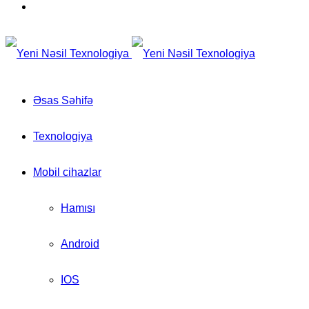
for
Switch
skin
Əsas Səhifə
Texnologiya
Mobil cihazlar
Hamısı
Android
IOS