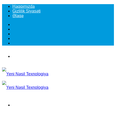
Haqqımızda
Gizlilik Siyasəti
Əlaqə
Facebook
YouTube
Instagram
TikTok
Switch
skin
Menu
Search