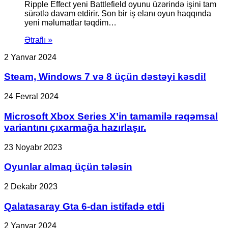
Ripple Effect yeni Battlefield oyunu üzərində işini tam
sürətlə davam etdirir. Son bir iş elanı oyun haqqında
yeni məlumatlar təqdim…
Ətraflı »
Steam,
2 Yanvar 2024
Windows
7
Steam, Windows 7 və 8 üçün dəstəyi kəsdi!
və
8
Microsoft
24 Fevral 2024
üçün
Xbox
dəstəyi
Series
Microsoft Xbox Series X’in tamamilə rəqəmsal
kəsdi!
X’in
variantını çıxarmağa hazırlaşır.
tamamilə
rəqəmsal
Oyunlar
23 Noyabr 2023
variantını
almaq
çıxarmağa
üçün
Oyunlar almaq üçün tələsin
hazırlaşır.
tələsin
Qalatasaray
2 Dekabr 2023
Gta
6-
Qalatasaray Gta 6-dan istifadə etdi
dan
istifadə
ASUS
2 Yanvar 2024