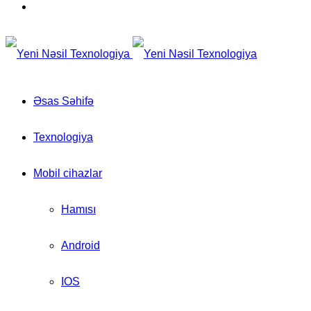
for
Switch
skin
Əsas Səhifə
Texnologiya
Mobil cihazlar
Hamısı
Android
IOS