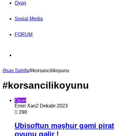
Oyun
Sosial Media
FORUM
Search
Əsas Səhifə
for
/
#korsancilikoyunu
#korsancilikoyunu
Oyun
Emin Xan
2 Dekabr 2023
298
Ubisoftun məşhur gəmi pirat
oyunu gəlir !