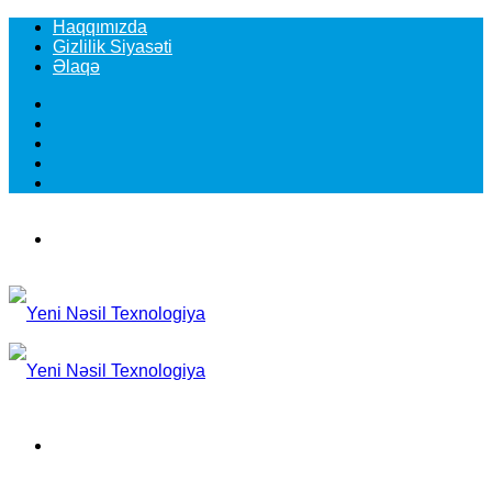
Haqqımızda
Gizlilik Siyasəti
Əlaqə
Facebook
YouTube
Instagram
TikTok
Switch
skin
Menu
Search