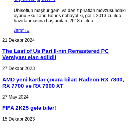
Ubisoftun məşhur gəmi və dəniz piratları mövzusundakı
oyunu Skull and Bones nəhayət ki, gəlir. 2013-cü ildə
hazırlanmasına başlanılan, 2018-ci ildə…
Ətraflı »
The
21 Dekabr 2024
Last
of
The Last of Us Part II-nin Remastered PC
Us
Versiyası elan edildi!
Part
II-
AMD
27 Dekabr 2023
nin
yeni
Remastered
kartlar
AMD yeni kartlar çıxara bilər: Radeon RX 7800,
PC
çıxara
RX 7700 və RX 7600 XT
Versiyası
bilər:
elan
Radeon
edildi!
FIFA
27 May 2024
RX
2K25
7800,
gələ
FIFA 2K25 gələ bilər!
RX
bilər!
7700
Bütün
15 Dekabr 2023
və
GTX
RX