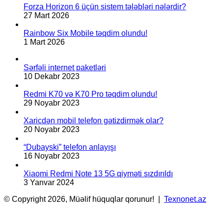
Forza Horizon 6 üçün sistem tələbləri nələrdir?
27 Mart 2026
Rainbow Six Mobile təqdim olundu!
1 Mart 2026
Sərfəli internet paketləri
10 Dekabr 2023
Redmi K70 və K70 Pro təqdim olundu!
29 Noyabr 2023
Xaricdən mobil telefon gətizdirmək olar?
20 Noyabr 2023
“Dubayski” telefon anlayışı
16 Noyabr 2023
Xiaomi Redmi Note 13 5G qiyməti sızdırıldı
3 Yanvar 2024
© Copyright 2026, Müəlif hüquqlar qorunur! |
Texnonet.az