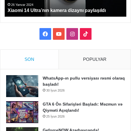
26 Yanvar 2024
Xiaomi 14 Ultra’nın kamera dizaynı paylaşıldı
Facebook
YouTube
Instagram
TikTok
SON
POPULYAR
WhatsApp-ın pullu versiyası rəsmi olaraq
başladı!
30 İyun 2026
GTA 6 Ön Sifarişləri Başladı: Məzmun və
Qiyməti Açıqlandı!
25 İyun 2026
GeforceNOW Azərbaycanda!