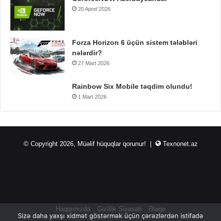
20 Aprel 2026
Forza Horizon 6 üçün sistem tələbləri
nələrdir?
27 Mart 2026
Rainbow Six Mobile təqdim olundu!
1 Mart 2026
© Copyright 2026, Müəlif hüquqlar qorunur! |
Texnonet.az
Haqqımızda
Gizlilik Siyasəti
Əlaqə
Sizə daha yaxşı xidmət göstərmək üçün çərəzlərdən istifadə