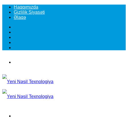
Haqqımızda
Gizlilik Siyasəti
Əlaqə
Facebook
YouTube
Instagram
TikTok
Switch
skin
Menu
Search