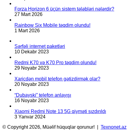
Forza Horizon 6 üçün sistem tələbləri nələrdir?
27 Mart 2026
Rainbow Six Mobile təqdim olundu!
1 Mart 2026
Sərfəli internet paketləri
10 Dekabr 2023
Redmi K70 və K70 Pro təqdim olundu!
29 Noyabr 2023
Xaricdən mobil telefon gətizdirmək olar?
20 Noyabr 2023
“Dubayski” telefon anlayışı
16 Noyabr 2023
Xiaomi Redmi Note 13 5G qiyməti sızdırıldı
3 Yanvar 2024
© Copyright 2026, Müəlif hüquqlar qorunur! |
Texnonet.az