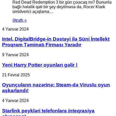
Red Dead Redemption 3 bir gün çıxacaq mı? Bununla
bağlı hələlik qəti bir şey deyilməsə də, Rocer Klark
ümidverici açıqlama…
Ətraflı »
Intel,
4 Yanvar 2024
DigitalBridge-
in
Intel, DigitalBridge-in Dəstəyi ilə Süni İntellekt
Dəstəyi
Proqram Təminatı Firması Yaradır
ilə
Süni
Yeni
9 Yanvar 2024
İntellekt
Harry
Proqram
Potter
Yeni Harry Potter oyunları gəlir !
Təminatı
oyunları
Firması
gəlir
Oyunçuların
21 Fevral 2025
Yaradır
!
nəzərinə:
Steam-
Oyunçuların nəzərinə: Steam-də Viruslu oyun
də
aşkarlandı!
Viruslu
oyun
Starlink
4 Yanvar 2024
aşkarlandı!
peykləri
telefonlara
Starlink peykləri telefonlara inteqrasiya
inteqrasiya