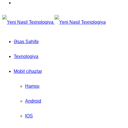
for
Switch
skin
Əsas Səhifə
Texnologiya
Mobil cihazlar
Hamısı
Android
IOS