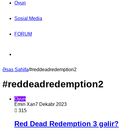
Oyun
Sosial Media
FORUM
Search
Əsas Səhifə
for
/
#reddeadredemption2
#reddeadredemption2
Oyun
Emin Xan
7 Dekabr 2023
315
Red Dead Redemption 3 gəlir?