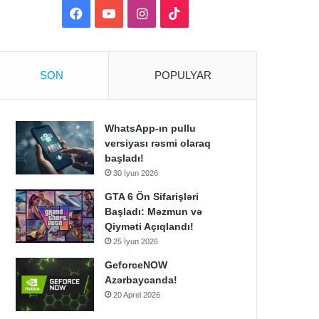
Facebook
YouTube
Instagram
TikTok
SON
POPULYAR
WhatsApp-ın pullu
versiyası rəsmi olaraq
başladı!
30 İyun 2026
GTA 6 Ön Sifarişləri
Başladı: Məzmun və
Qiyməti Açıqlandı!
25 İyun 2026
GeforceNOW
Azərbaycanda!
20 Aprel 2026