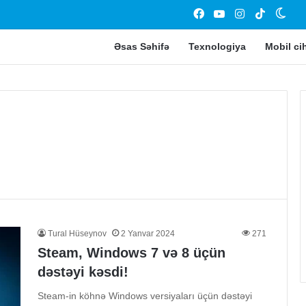
Facebook
YouTube
Instagram
TikTok
Swit
Əsas Səhifə
Texnologiya
Mobil ci
AMD,
FSR
3.1’i
GDC
2024’də
təqdim
edib.
21 Mart 2024
AMD, FSR 3.1’i GDC 2024’də
Tural Hüseynov
2 Yanvar 2024
271
eSim-ə keçid
təqdim edib.
Steam, Windows 7 və 8 üçün
dəstəyi kəsdi!
Steam-in köhnə Windows versiyaları üçün dəstəyi