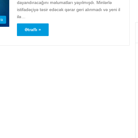
dayandıracağını məlumatları yayılmışdı. Minlərlə
istifadəçiyə təsir edəcək qərar geri alınmadı və yeni il
ilə…
ya
Ətraflı »