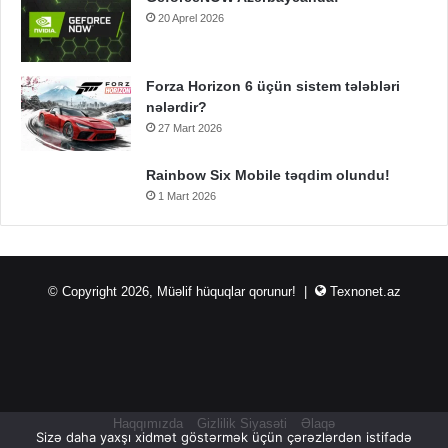
20 Aprel 2026
Forza Horizon 6 üçün sistem tələbləri
nələrdir?
27 Mart 2026
Rainbow Six Mobile təqdim olundu!
1 Mart 2026
© Copyright 2026, Müəlif hüquqlar qorunur! |
Texnonet.az
Haqqımızda
Gizlilik Siyasəti
Əlaqə
Sizə daha yaxşı xidmət göstərmək üçün çərəzlərdən istifadə