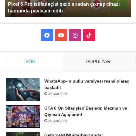
Pixel 6 Pro istifadəçisi qızıb sıradan çıxmış cihazı
haqqında
haqqında paylaşım edib
paylaşım
edib
Facebook
YouTube
Instagram
TikTok
SON
POPULYAR
WhatsApp-ın pullu versiyası rəsmi olaraq
başladı!
30 İyun 2026
GTA 6 Ön Sifarişləri Başladı: Məzmun və
Qiyməti Açıqlandı!
25 İyun 2026
GeforceNOW Azərbaycanda!