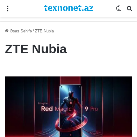
Menu
Switch
Se
Əsas Səhifə
/
ZTE Nubia
ZTE Nubia