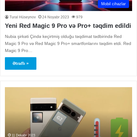
Mobil cihazlar
Tural Hüseynov
24 Noyabr 2023
979
Yeni Red Magic 9 Pro və Pro+ təqdim edildi
Nubia şirkəti Çində keçirtmiş olduğu təqdimat tədbirində Red
Magic 9 Pro və Red Magic 9 Pro+ smartfonlarını təqdim etdi. Red
Magic 9 Pro…
Ətraflı »
Pixel
Ye
6
də
Pro
da
istifadəçisi
Xi
qızıb
Re
sıradan
P
çıxmış
mo
cihazı
11 Dekabr 2023