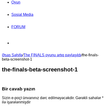
Oyun
Sosial Media
FORUM
Search
Əsas Səhifə
for
/
The FINALS oyunu artıq paylaşıldı
/
the-finals-
beta-screenshot-1
the-finals-beta-screenshot-1
Bir cavab yazın
Sizin e-poçt ünvanınız dərc edilməyəcəkdir.
Gərəkli sahələr
*
ilə işarələnmişdir