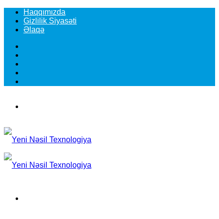
Haqqımızda
Gizlilik Siyasəti
Əlaqə
Facebook
YouTube
Instagram
TikTok
Switch
skin
Menu
Search