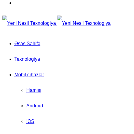
for
Switch
skin
Əsas Səhifə
Texnologiya
Mobil cihazlar
Hamısı
Android
IOS