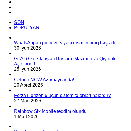
YouTube
XT-
Instagram
nin
TikTok
RTX
4080
SON
SUPER-
POPULYAR
dən
daha
yaxşı
WhatsApp-ın pullu versiyası rəsmi olaraq başladı!
ola
30 İyun 2026
bilər
GTA 6 Ön Sifarişləri Başladı: Məzmun və Qiyməti
Açıqlandı!
25 İyun 2026
GeforceNOW Azərbaycanda!
20 Aprel 2026
Forza Horizon 6 üçün sistem tələbləri nələrdir?
27 Mart 2026
Rainbow Six Mobile təqdim olundu!
1 Mart 2026