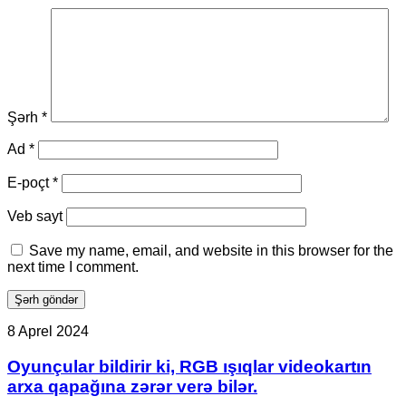
Şərh
*
Ad
*
E-poçt
*
Veb sayt
Save my name, email, and website in this browser for the
next time I comment.
Oyunçular
8 Aprel 2024
bildirir
ki,
Oyunçular bildirir ki, RGB ışıqlar videokartın
RGB
arxa qapağına zərər verə bilər.
ışıqlar