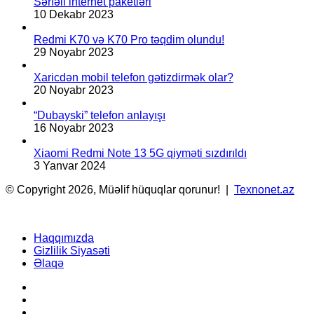
Sərfəli internet paketləri
10 Dekabr 2023
Redmi K70 və K70 Pro təqdim olundu!
29 Noyabr 2023
Xaricdən mobil telefon gətizdirmək olar?
20 Noyabr 2023
“Dubayski” telefon anlayışı
16 Noyabr 2023
Xiaomi Redmi Note 13 5G qiyməti sızdırıldı
3 Yanvar 2024
© Copyright 2026, Müəlif hüquqlar qorunur! |
Texnonet.az
Haqqımızda
Gizlilik Siyasəti
Əlaqə
Facebook
YouTube
Instagram