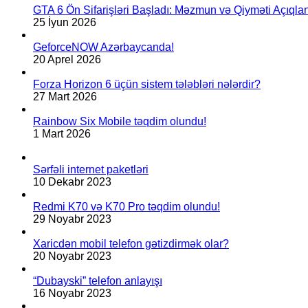
GTA 6 Ön Sifarişləri Başladı: Məzmun və Qiyməti Açıqlan
25 İyun 2026
GeforceNOW Azərbaycanda!
20 Aprel 2026
Forza Horizon 6 üçün sistem tələbləri nələrdir?
27 Mart 2026
Rainbow Six Mobile təqdim olundu!
1 Mart 2026
Sərfəli internet paketləri
10 Dekabr 2023
Redmi K70 və K70 Pro təqdim olundu!
29 Noyabr 2023
Xaricdən mobil telefon gətizdirmək olar?
20 Noyabr 2023
“Dubayski” telefon anlayışı
16 Noyabr 2023