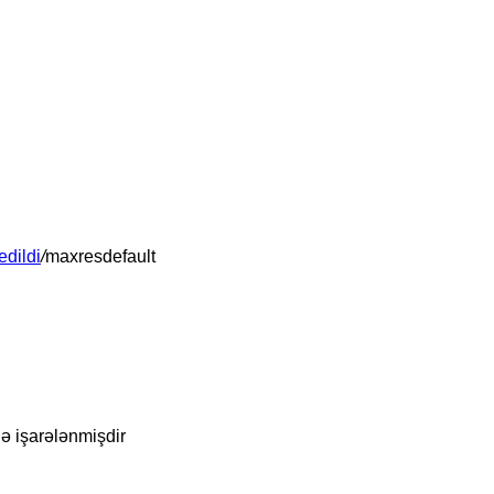
edildi
/
maxresdefault
lə işarələnmişdir