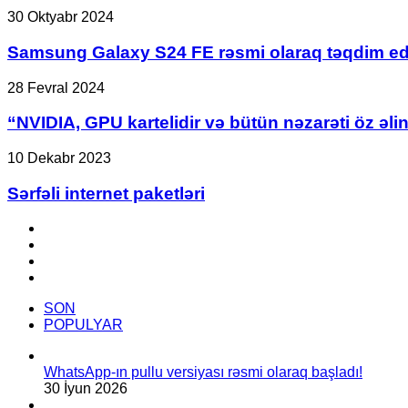
12
Samsung
30 Oktyabr 2024
GB
Galaxy
RAM
S24
Samsung Galaxy S24 FE rəsmi olaraq təqdim edi
ilə
FE
gələcək
rəsmi
“NVIDIA,
28 Fevral 2024
olaraq
GPU
təqdim
kartelidir
“NVIDIA, GPU kartelidir və bütün nəzarəti öz əlin
edildi!
və
bütün
Sərfəli
10 Dekabr 2023
nəzarəti
internet
öz
paketləri
Sərfəli internet paketləri
əlinə
alıb”
Facebook
YouTube
Instagram
TikTok
SON
POPULYAR
WhatsApp-ın pullu versiyası rəsmi olaraq başladı!
30 İyun 2026