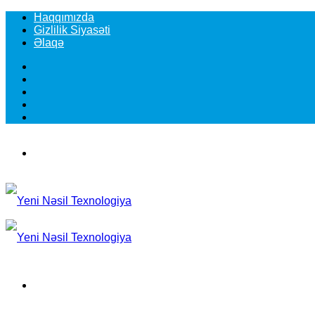
Haqqımızda
Gizlilik Siyasəti
Əlaqə
Facebook
YouTube
Instagram
TikTok
Switch
skin
Menu
Search