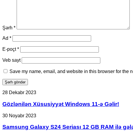
Şərh
*
Ad
*
E-poçt
*
Veb sayt
Save my name, email, and website in this browser for the n
Gözlənilən
28 Dekabr 2023
Xüsusiyyət
Windows
Gözlənilən Xüsusiyyət Windows 11-ə Gəlir!
11-
ə
Samsung
30 Noyabr 2023
Gəlir!
Galaxy
S24
Samsung Galaxy S24 Seriası 12 GB RAM ilə gəl
Seriası