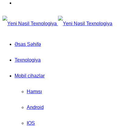
for
Switch
skin
Əsas Səhifə
Texnologiya
Mobil cihazlar
Hamısı
Android
IOS