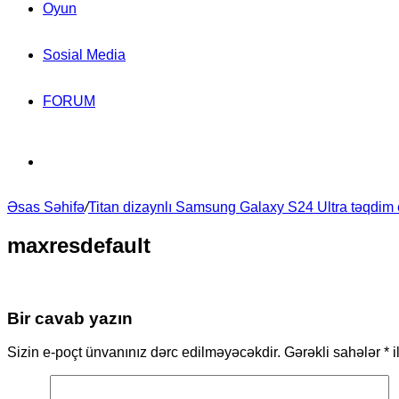
Oyun
Sosial Media
FORUM
Search
Əsas Səhifə
for
/
Titan dizaynlı Samsung Galaxy S24 Ultra təqdim 
maxresdefault
Bir cavab yazın
Sizin e-poçt ünvanınız dərc edilməyəcəkdir.
Gərəkli sahələr
*
i