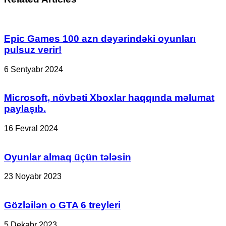
9000,
də
Ryzen
60
9
FPS
9000X3D
əldə
Epic Games 100 azn dəyərindəki oyunları
və
etməkdə
FSR
pulsuz verir!
çətinlik
4
çəkir
texnologiyalarını
6 Sentyabr 2024
tanıdacaq
Microsoft, növbəti Xboxlar haqqında məlumat
paylaşıb.
16 Fevral 2024
Oyunlar almaq üçün tələsin
23 Noyabr 2023
Gözləilən o GTA 6 treyleri
5 Dekabr 2023