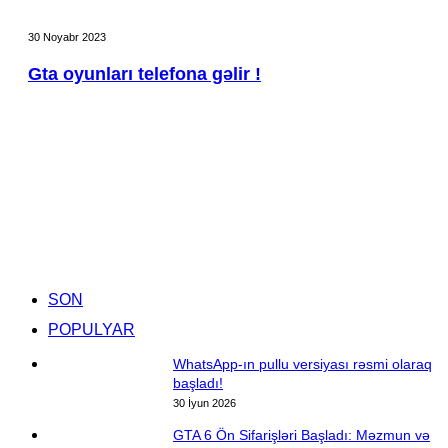
etməkdə
Gta
çətinlik
oyunları
30 Noyabr 2023
çəkir
telefona
gəlir
Gta oyunları telefona gəlir !
!
Facebook
YouTube
Instagram
TikTok
SON
POPULYAR
WhatsApp-ın pullu versiyası rəsmi olaraq
başladı!
30 İyun 2026
GTA 6 Ön Sifarişləri Başladı: Məzmun və