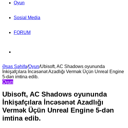
Oyun
Sosial Media
FORUM
Search
Əsas Səhifə
for
/
Oyun
/
Ubisoft, AC Shadows oyununda
İnkişafçılara İncəsənət Azadlığı Vermək Üçün Unreal Engine
5-dən imtina edib.
Oyun
Ubisoft, AC Shadows oyununda
İnkişafçılara İncəsənət Azadlığı
Vermək Üçün Unreal Engine 5-dən
imtina edib.