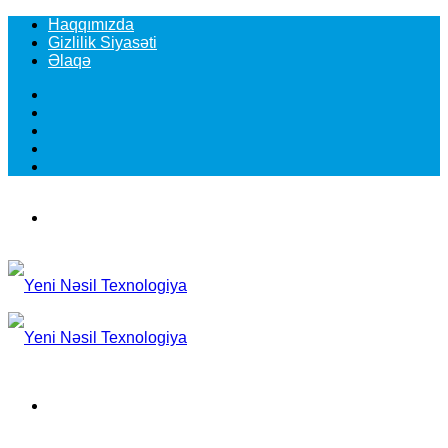
Haqqımızda
Gizlilik Siyasəti
Əlaqə
Facebook
YouTube
Instagram
TikTok
Switch
skin
Menu
Search