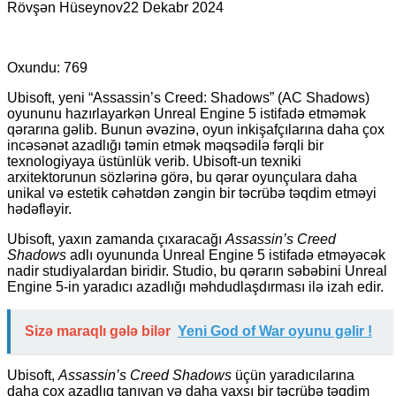
Rövşən Hüseynov
22 Dekabr 2024
Oxundu:
769
Ubisoft, yeni “Assassin’s Creed: Shadows” (AC Shadows)
oyununu hazırlayarkən Unreal Engine 5 istifadə etməmək
qərarına gəlib. Bunun əvəzinə, oyun inkişafçılarına daha çox
incəsənət azadlığı təmin etmək məqsədilə fərqli bir
texnologiyaya üstünlük verib. Ubisoft-un texniki
arxitektorunun sözlərinə görə, bu qərar oyunçulara daha
unikal və estetik cəhətdən zəngin bir təcrübə təqdim etməyi
hədəfləyir.
Ubisoft, yaxın zamanda çıxaracağı
Assassin’s Creed
Shadows
adlı oyununda Unreal Engine 5 istifadə etməyəcək
nadir studiyalardan biridir. Studio, bu qərarın səbəbini Unreal
Engine 5-in yaradıcı azadlığı məhdudlaşdırması ilə izah edir.
Sizə maraqlı gələ bilər
Yeni God of War oyunu gəlir !
Ubisoft,
Assassin’s Creed Shadows
üçün yaradıcılarına
daha çox azadlıq tanıyan və daha yaxşı bir təcrübə təqdim