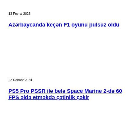
Azərbaycanda
keçən
13 Fevral 2025
F1
oyunu
Azərbaycanda keçən F1 oyunu pulsuz oldu
pulsuz
oldu
PS5
Pro
22 Dekabr 2024
PSSR
ilə
PS5 Pro PSSR ilə belə Space Marine 2-də 60
belə
FPS əldə etməkdə çətinlik çəkir
Space
Marine
2-
də
60
FPS
əldə