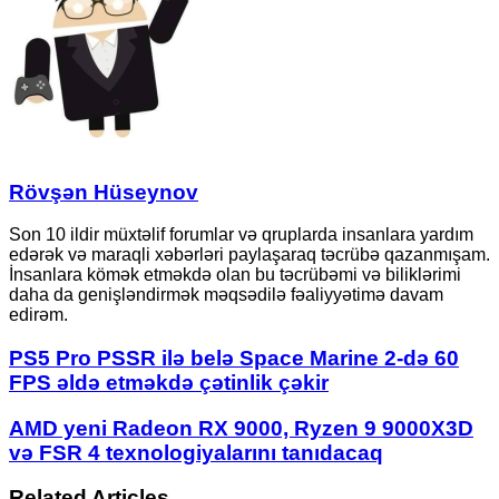
Rövşən Hüseynov
Son 10 ildir müxtəlif forumlar və qruplarda insanlara yardım
edərək və maraqli xəbərləri paylaşaraq təcrübə qazanmışam.
İnsanlara kömək etməkdə olan bu təcrübəmi və biliklərimi
daha da genişləndirmək məqsədilə fəaliyyətimə davam
edirəm.
PS5
PS5 Pro PSSR ilə belə Space Marine 2-də 60
Pro
FPS əldə etməkdə çətinlik çəkir
PSSR
ilə
AMD
AMD yeni Radeon RX 9000, Ryzen 9 9000X3D
belə
yeni
və FSR 4 texnologiyalarını tanıdacaq
Space
Radeon
Marine
RX
2-
Related Articles