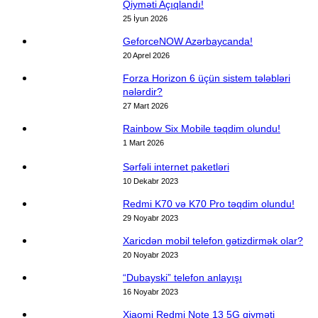
Qiyməti Açıqlandı!
25 İyun 2026
GeforceNOW Azərbaycanda!
20 Aprel 2026
Forza Horizon 6 üçün sistem tələbləri
nələrdir?
27 Mart 2026
Rainbow Six Mobile təqdim olundu!
1 Mart 2026
Sərfəli internet paketləri
10 Dekabr 2023
Redmi K70 və K70 Pro təqdim olundu!
29 Noyabr 2023
Xaricdən mobil telefon gətizdirmək olar?
20 Noyabr 2023
“Dubayski” telefon anlayışı
16 Noyabr 2023
Xiaomi Redmi Note 13 5G qiyməti