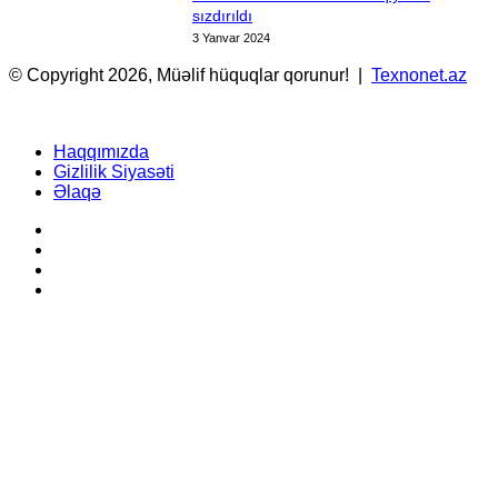
sızdırıldı
3 Yanvar 2024
© Copyright 2026, Müəlif hüquqlar qorunur! |
Texnonet.az
Haqqımızda
Gizlilik Siyasəti
Əlaqə
Facebook
YouTube
Instagram
TikTok
Facebook
X
WhatsApp
Telegram
Back
to
top
button