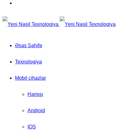
for
Switch
skin
Əsas Səhifə
Texnologiya
Mobil cihazlar
Hamısı
Android
IOS