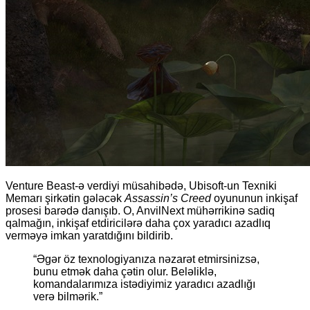
Venture Beast-ə verdiyi müsahibədə, Ubisoft-un Texniki
Memarı şirkətin gələcək
Assassin’s Creed
oyununun inkişaf
prosesi barədə danışıb. O, AnvilNext mühərrikinə sadiq
qalmağın, inkişaf etdiricilərə daha çox yaradıcı azadlıq
verməyə imkan yaratdığını bildirib.
“Əgər öz texnologiyanıza nəzarət etmirsinizsə,
bunu etmək daha çətin olur. Beləliklə,
komandalarımıza istədiyimiz yaradıcı azadlığı
verə bilmərik.”