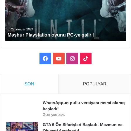
yə
edi
gəlir
!
27 Yanvar 2024
Məşhur Playstation oyunu PC-yə gəlir !
Facebook
YouTube
Instagram
TikTok
SON
POPULYAR
WhatsApp-ın pullu versiyası rəsmi olaraq
başladı!
30 İyun 2026
GTA 6 Ön Sifarişləri Başladı: Məzmun və
Qiyməti Açıqlandı!