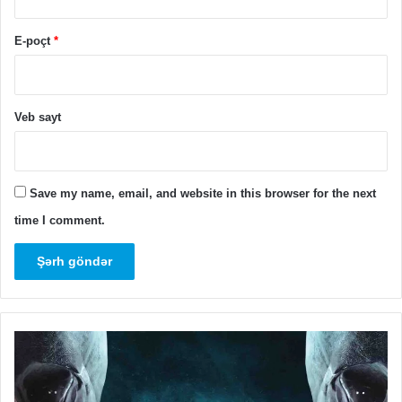
E-poçt
*
Veb sayt
Save my name, email, and website in this browser for the next
time I comment.
Məşhur
Ub
Playstation
fi
oyunu
nə
PC-
hü