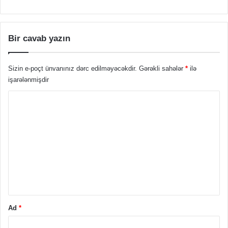
Bir cavab yazın
Sizin e-poçt ünvanınız dərc edilməyəcəkdir.
Gərəkli sahələr
*
ilə
işarələnmişdir
Ş
ə
r
h
*
Ad
*