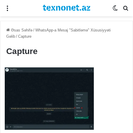
Menu
Switch
Se
Əsas Səhifə
/
WhatsApp-a Mesaj "Sabitləmə" Xüsusiyyəti
Gəlib
/
Capture
Capture