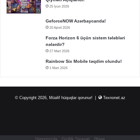
25 İyun 2026
GeforceNOW Azərbaycanda!
20 Aprel 2026
Forza Horizon 6 üçün sistem tələbləri
nələrdir?
27 Mart 2026
Rainbow Six Mobile təqdim olundu!
1 Mart 2026
© Copyright 2026, Müəlif hüquqlar qorunur! |
Texnonet.az
Haqqımızda
Gizlilik Siyasəti
Əlaqə