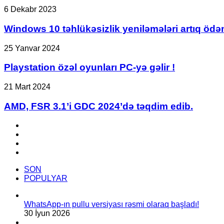
u
Windows
6 Dekabr 2023
necə
10
aktivləşdirmək
təhlükəsizlik
Windows 10 təhlükəsizlik yeniləmələri artıq ödən
olar?
yeniləmələri
artıq
Playstation
25 Yanvar 2024
ödənişli
özəl
olacaq
oyunları
Playstation özəl oyunları PC-yə gəlir !
PC-
yə
AMD,
21 Mart 2024
gəlir
FSR
!
3.1’i
AMD, FSR 3.1’i GDC 2024’də təqdim edib.
GDC
2024’də
Facebook
təqdim
YouTube
edib.
Instagram
TikTok
SON
POPULYAR
WhatsApp-ın pullu versiyası rəsmi olaraq başladı!
30 İyun 2026