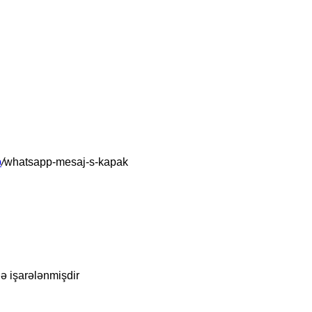
b
/
whatsapp-mesaj-s-kapak
lə işarələnmişdir