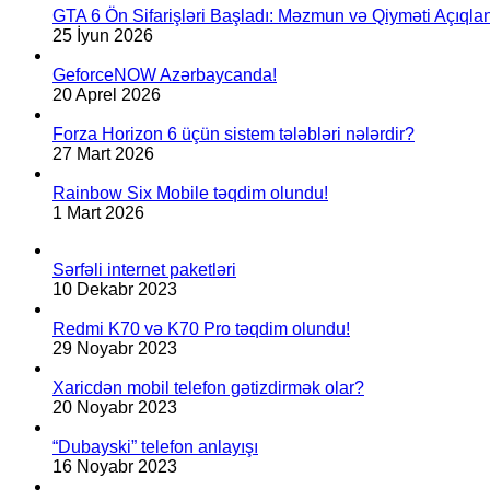
GTA 6 Ön Sifarişləri Başladı: Məzmun və Qiyməti Açıqlan
25 İyun 2026
GeforceNOW Azərbaycanda!
20 Aprel 2026
Forza Horizon 6 üçün sistem tələbləri nələrdir?
27 Mart 2026
Rainbow Six Mobile təqdim olundu!
1 Mart 2026
Sərfəli internet paketləri
10 Dekabr 2023
Redmi K70 və K70 Pro təqdim olundu!
29 Noyabr 2023
Xaricdən mobil telefon gətizdirmək olar?
20 Noyabr 2023
“Dubayski” telefon anlayışı
16 Noyabr 2023