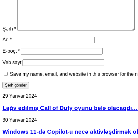
Şərh
*
Ad
*
E-poçt
*
Veb sayt
Save my name, email, and website in this browser for the n
Ləğv
29 Yanvar 2024
edilmiş
Call
Ləğv edilmiş Call of Duty oyunu belə olacaqdı…
of
Duty
Windows
30 Yanvar 2024
oyunu
11-
belə
də
Windows 11-də Copilot-u necə aktivləşdirmək o
olacaqdı…
Copilot-