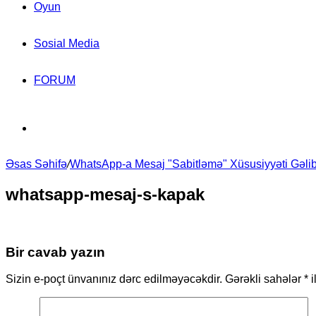
Oyun
Sosial Media
FORUM
Search
Əsas Səhifə
for
/
WhatsApp-a Mesaj "Sabitləmə" Xüsusiyyəti Gəli
whatsapp-mesaj-s-kapak
Bir cavab yazın
Sizin e-poçt ünvanınız dərc edilməyəcəkdir.
Gərəkli sahələr
*
i