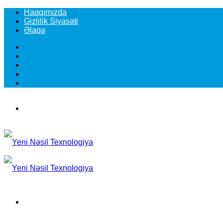
Haqqımızda
Gizlilik Siyasəti
Əlaqə
Facebook
YouTube
Instagram
TikTok
Switch
skin
Menu
Search