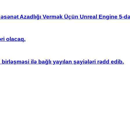
əsənət Azadlığı Vermək Üçün Unreal Engine 5-də
ri olacaq.
irləşməsi ilə bağlı yayılan şayiələri rədd edib.