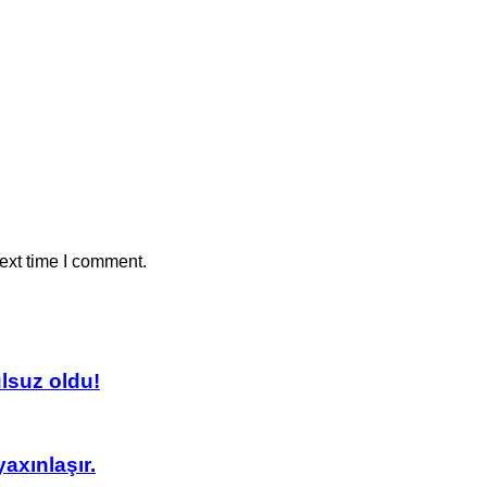
ext time I comment.
lsuz oldu!
axınlaşır.