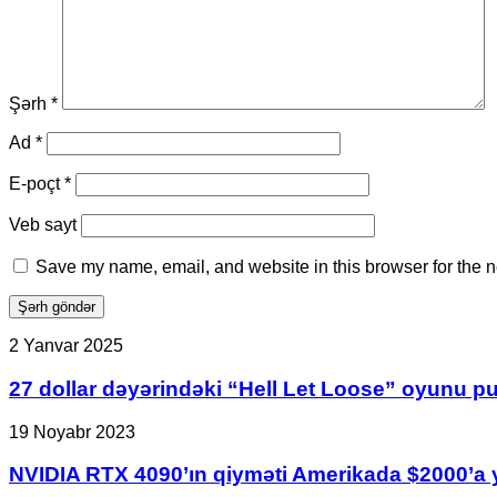
Şərh
*
Ad
*
E-poçt
*
Veb sayt
Save my name, email, and website in this browser for the n
27
2 Yanvar 2025
dollar
dəyərindəki
27 dollar dəyərindəki “Hell Let Loose” oyunu pu
“Hell
Let
NVIDIA
19 Noyabr 2023
Loose”
RTX
oyunu
4090’ın
NVIDIA RTX 4090’ın qiyməti Amerikada $2000’a y
pulsuz
qiyməti