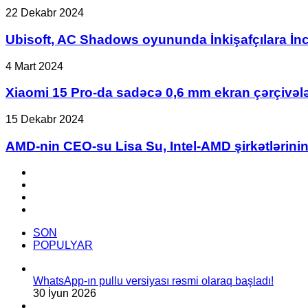
oldu!
Amerikada
Ubisoft,
22 Dekabr 2024
$2000’a
AC
yaxınlaşır.
Shadows
Ubisoft, AC Shadows oyununda İnkişafçılara İnc
oyununda
İnkişafçılara
Xiaomi
4 Mart 2024
İncəsənət
15
Azadlığı
Pro-
Xiaomi 15 Pro-da sadəcə 0,6 mm ekran çərçivələ
Vermək
da
Üçün
sadəcə
AMD-
15 Dekabr 2024
Unreal
0,6
nin
Engine
mm
CEO-
AMD-nin CEO-su Lisa Su, Intel-AMD şirkətlərinin b
5-
ekran
su
dən
çərçivələri
Lisa
Facebook
imtina
olacaq.
Su,
YouTube
edib.
Intel-
Instagram
AMD
TikTok
şirkətlərinin
birləşməsi
SON
ilə
POPULYAR
bağlı
yayılan
şayiələri
WhatsApp-ın pullu versiyası rəsmi olaraq başladı!
rədd
30 İyun 2026
edib.