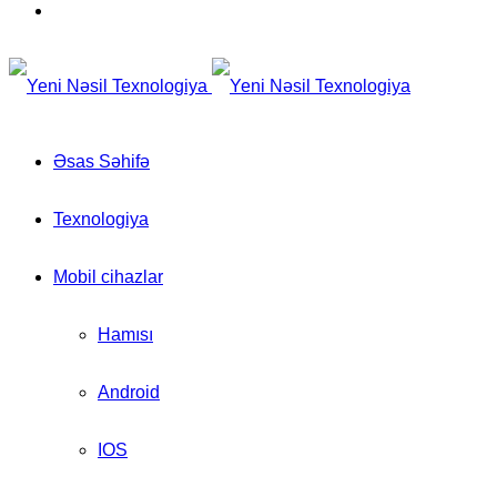
for
Switch
skin
Əsas Səhifə
Texnologiya
Mobil cihazlar
Hamısı
Android
IOS