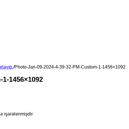
rlayıb.
/
Photo-Jan-09-2024-4-39-32-PM-Custom-1-1456×1092
-1-1456×1092
lə işarələnmişdir