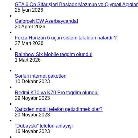
GTA 6 Ön Sifarişləri Başladı: Məzmun və Qiyməti Açıqlan
25 İyun 2026
GeforceNOW Azərbaycanda!
20 Aprel 2026
Forza Horizon 6 üçün sistem tələbləri nələrdir?
27 Mart 2026
Rainbow Six Mobile təqdim olundu!
1 Mart 2026
Sərfəli internet paketləri
10 Dekabr 2023
Redmi K70 və K70 Pro təqdim olundu!
29 Noyabr 2023
Xaricdən mobil telefon gətizdirmək olar?
20 Noyabr 2023
“Dubayski” telefon anlayışı
16 Noyabr 2023