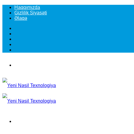
Haqqımızda
Gizlilik Siyasəti
Əlaqə
Facebook
YouTube
Instagram
TikTok
Switch
skin
Menu
Search