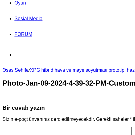
Oyun
Sosial Media
FORUM
Search
Əsas Səhifə
for
/
XPG hibrid hava və maye soyutması prototipi hazı
Photo-Jan-09-2024-4-39-32-PM-Custom
Bir cavab yazın
Sizin e-poçt ünvanınız dərc edilməyəcəkdir.
Gərəkli sahələr
*
i