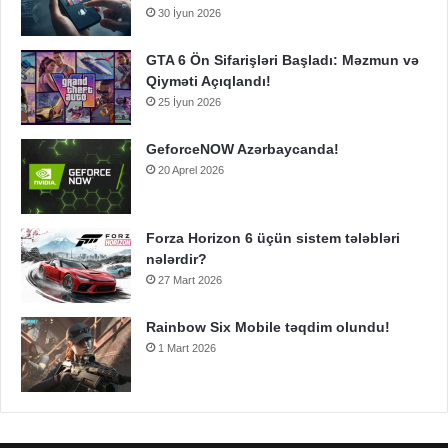
30 İyun 2026
GTA 6 Ön Sifarişləri Başladı: Məzmun və
Qiyməti Açıqlandı!
25 İyun 2026
GeforceNOW Azərbaycanda!
20 Aprel 2026
Forza Horizon 6 üçün sistem tələbləri
nələrdir?
27 Mart 2026
Rainbow Six Mobile təqdim olundu!
1 Mart 2026