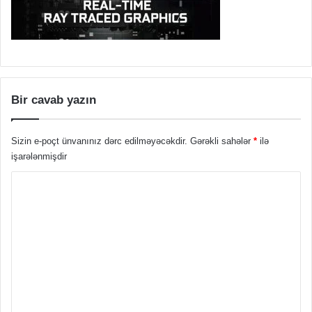
Bir cavab yazın
Sizin e-poçt ünvanınız dərc edilməyəcəkdir.
Gərəkli sahələr
*
ilə
işarələnmişdir
Ş
ə
r
h
*