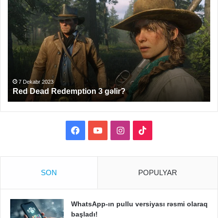
Dead
ed
Redemption
Cal
3
of
gəlir?
Du
oy
be
ol
7 Dekabr 2023
Red Dead Redemption 3 gəlir?
Facebook
YouTube
Instagram
TikTok
SON
POPULYAR
WhatsApp-ın pullu versiyası rəsmi olaraq
başladı!