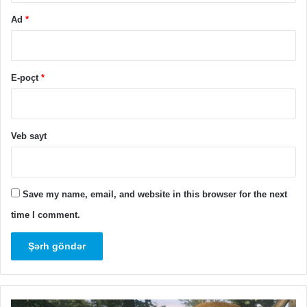
Ad
*
E-poçt
*
Veb sayt
Save my name, email, and website in this browser for the next
time I comment.
Red
Lə