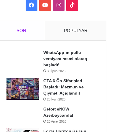
Facebook
YouTube
Instagram
TikTok
siyahıya
alınıb.
SON
POPULYAR
WhatsApp-ın pullu
versiyası rəsmi olaraq
başladı!
30 İyun 2026
GTA 6 Ön Sifarişləri
Başladı: Məzmun və
Qiyməti Açıqlandı!
25 İyun 2026
GeforceNOW
Azərbaycanda!
20 Aprel 2026
Forza Horizon 6 üçün