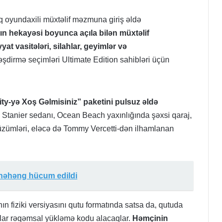
aq oyundaxili müxtəlif məzmuna giriş əldə
ın hekayəsi boyunca açıla bilən müxtəlif
at vasitələri, silahlar, geyimlər və
əşdirmə seçimləri Ultimate Edition sahibləri üçün
ty-yə Xoş Gəlmisiniz” paketini pulsuz əldə
d Stanier sedanı, Ocean Beach yaxınlığında şəxsi qaraj,
üzümləri, eləcə də Tommy Vercetti-dən ilhamlanan
 nəhəng hücum edildi
n fiziki versiyasını qutu formatında satsa da, qutuda
lar rəqəmsal yükləmə kodu alacaqlar.
Həmçinin