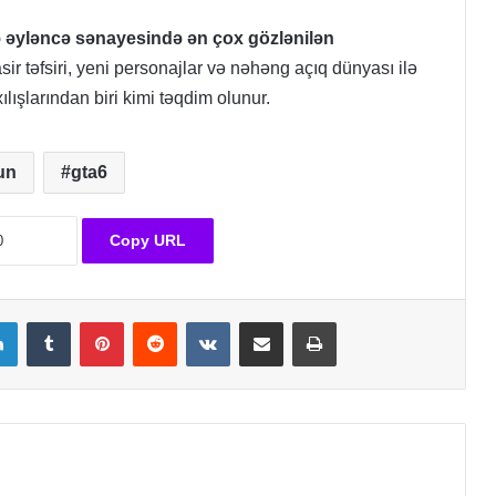
 əyləncə sənayesində ən çox gözlənilən
ir təfsiri, yeni personajlar və nəhəng açıq dünyası ilə
ılışlarından biri kimi təqdim olunur.
un
gta6
Copy URL
LinkedIn
Tumblr
Pinterest
Reddit
VKontakte
Share via Email
Print