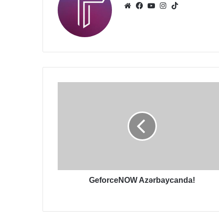
Website
Facebook
YouTube
Instagram
TikTok
GeforceNOW
Azərbaycanda!
GeforceNOW Azərbaycanda!