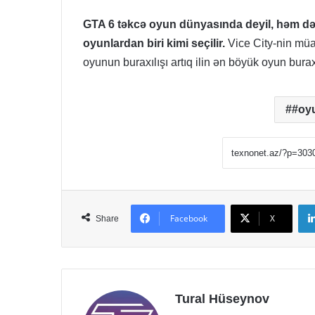
GTA 6 təkcə oyun dünyasında deyil, həm də
oyunlardan biri kimi seçilir.
Vice City-nin müas
oyunun buraxılışı artıq ilin ən böyük oyun burax
#oy
Facebook
X
Share
Tural Hüseynov