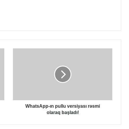
WhatsApp-
ın
pullu
versiyası
rəsmi
olaraq
başladı!
WhatsApp-ın pullu versiyası rəsmi
olaraq başladı!