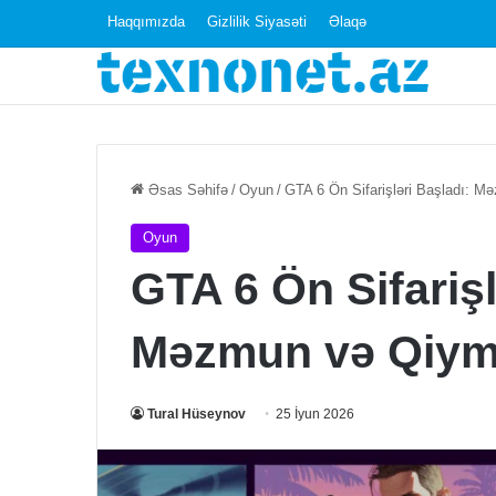
Haqqımızda
Gizlilik Siyasəti
Əlaqə
“Dubayski”
Əsas Səhifə
/
Oyun
/
GTA 6 Ön Sifarişləri Başladı: M
telefon
anlayışı
Oyun
GTA 6 Ön Sifarişl
Məzmun və Qiymə
16 Noyabr 2023
“Dubayski” tele
Tural Hüseynov
25 İyun 2026