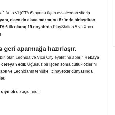
ft Auto VI (GTA 6) oyunu üçün əvvəlcədən sifariş
iyanı, eləcə də əlavə məzmunu özündə birləşdirən
 GTA 6 ilk olaraq 19 noyabrda
PlayStation 5
və
Xbox
 .
ə geri aparmağa hazırlaşır.
biri olan Leonida və Vice City əyalətinə aparır.
Hekayə
 cərəyan edir.
Uğursuz bir işdən sonra cütlük özlərini
tapır və Leonidanın təhlükəli cinayətkar dünyasında
ar.
 qiyməti
də açıqlandı: