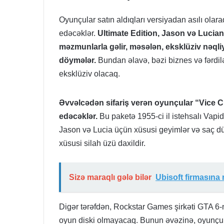
Oyunçular satın aldıqları versiyadan asılı olar
edəcəklər.
Ultimate Edition, Jason və Lucian
məzmunlarla gəlir, məsələn, eksklüziv nəqliyy
döymələr.
Bundan əlavə, bəzi biznes və fərdil
eksklüziv olacaq.
Əvvəlcədən sifariş verən oyunçular “Vice Ci
edəcəklər.
Bu paketə 1955-ci il istehsalı Vapi
Jason və Lucia üçün xüsusi geyimlər və saç d
xüsusi silah üzü daxildir.
Sizə maraqlı gələ bilər
Ubisoft firmasına
Digər tərəfdən, Rockstar Games şirkəti GTA 6-nı
oyun diski olmayacaq. Bunun əvəzinə, oyunçu