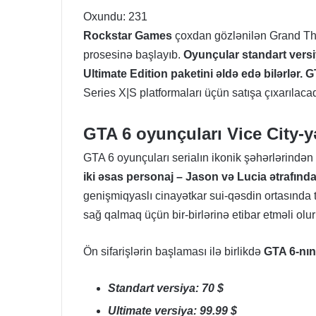
Oxundu:
231
Rockstar Games
çoxdan gözlənilən Grand The
prosesinə başlayıb.
Oyunçular standart vers
Ultimate Edition paketini əldə edə bilərlər.
Series X|S
platformaları üçün satışa çıxarılacaq
GTA 6 oyunçuları Vice City-y
GTA 6
oyunçuları serialın ikonik şəhərlərindən 
iki əsas personaj – Jason və Lucia ətrafında
genişmiqyaslı cinayətkar sui-qəsdin ortasında 
sağ qalmaq üçün bir-birlərinə etibar etməli olurl
Ön sifarişlərin başlaması ilə birlikdə
GTA 6-nın
Standart versiya: 70 $
Ultimate versiya: 99.99 $