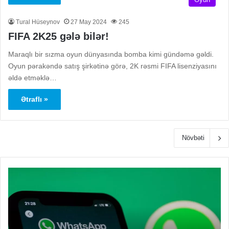
Tural Hüseynov
27 May 2024
245
FIFA 2K25 gələ bilər!
Maraqlı bir sızma oyun dünyasında bomba kimi gündəmə gəldi.
Oyun pərakəndə satış şirkətinə görə, 2K rəsmi FIFA lisenziyasını
əldə etməklə…
Ətraflı »
Növbəti
Süni
Ou
intellektlə
oy
dəstəklənən
fil
söhbət
gəl
köməkçisi
WhatsApp-