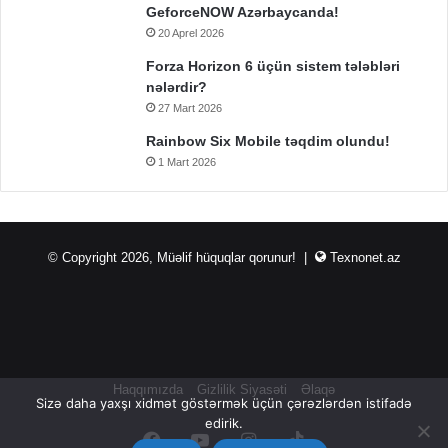
GeforceNOW Azərbaycanda!
20 Aprel 2026
Forza Horizon 6 üçün sistem tələbləri
nələrdir?
27 Mart 2026
Rainbow Six Mobile təqdim olundu!
1 Mart 2026
© Copyright 2026, Müəlif hüquqlar qorunur! |
Texnonet.az
Haqqımızda
Gizlilik Siyasəti
Əlaqə
Sizə daha yaxşı xidmət göstərmək üçün çərəzlərdən istifadə
edirik.
Facebook
YouTube
Instagram
TikTok