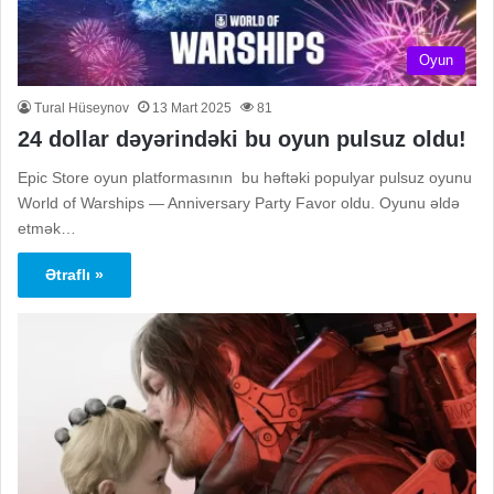
Oyun
Tural Hüseynov
13 Mart 2025
81
24 dollar dəyərindəki bu oyun pulsuz oldu!
Epic Store oyun platformasının bu həftəki populyar pulsuz oyunu
World of Warships — Anniversary Party Favor oldu. Oyunu əldə
etmək…
Ətraflı »