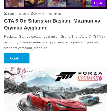
Oyun
Tural Hüseynov
25 İyun 2026
151
GTA 6 Ön Sifarişləri Başladı: Məzmun və
Qiyməti Açıqlandı!
Rockstar Games çoxdan gözlənilən Grand Theft Auto VI (GTA 6)
oyunu üçün əvvəlcədən sifariş prosesinə başlayıb. Oyunçular
standart versiyanı, eləcə də…
Ətraflı »