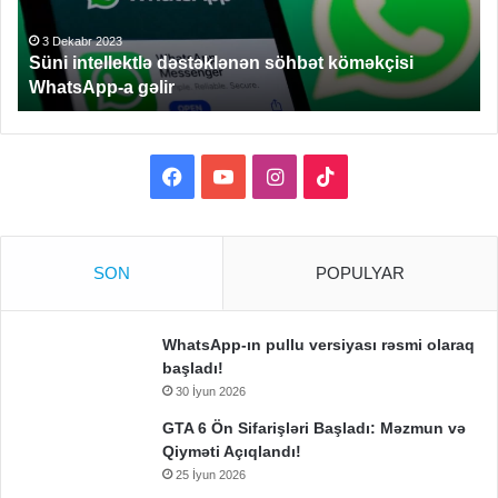
a
gəlir
3 Dekabr 2023
Süni intellektlə dəstəklənən söhbət köməkçisi
WhatsApp-a gəlir
Facebook
YouTube
Instagram
TikTok
SON
POPULYAR
WhatsApp-ın pullu versiyası rəsmi olaraq
başladı!
30 İyun 2026
GTA 6 Ön Sifarişləri Başladı: Məzmun və
Qiyməti Açıqlandı!
25 İyun 2026