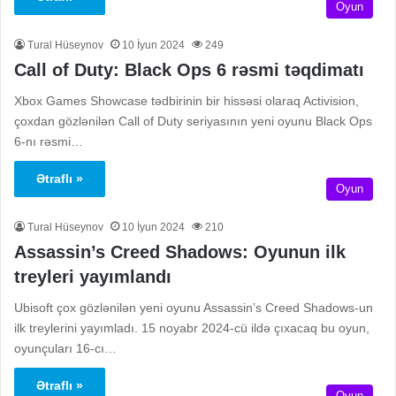
Oyun
Tural Hüseynov
10 İyun 2024
249
Call of Duty: Black Ops 6 rəsmi təqdimatı
Xbox Games Showcase tədbirinin bir hissəsi olaraq Activision,
çoxdan gözlənilən Call of Duty seriyasının yeni oyunu Black Ops
6-nı rəsmi…
Ətraflı »
Oyun
Tural Hüseynov
10 İyun 2024
210
Assassin’s Creed Shadows: Oyunun ilk
treyleri yayımlandı
Ubisoft çox gözlənilən yeni oyunu Assassin’s Creed Shadows-un
ilk treylerini yayımladı. 15 noyabr 2024-cü ildə çıxacaq bu oyun,
oyunçuları 16-cı…
Ətraflı »
Oyun