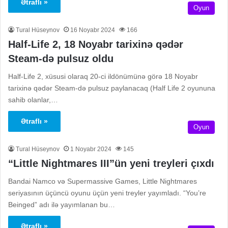
Ətraflı »
Oyun
Tural Hüseynov
16 Noyabr 2024
166
Half-Life 2, 18 Noyabr tarixinə qədər
Steam-də pulsuz oldu
Half-Life 2, xüsusi olaraq 20-ci ildönümünə görə 18 Noyabr
tarixinə qədər Steam-də pulsuz paylanacaq (Half Life 2 oyununa
sahib olanlar,…
Ətraflı »
Oyun
Tural Hüseynov
1 Noyabr 2024
145
“Little Nightmares III”ün yeni treyleri çıxdı
Bandai Namco və Supermassive Games, Little Nightmares
seriyasının üçüncü oyunu üçün yeni treyler yayımladı. “You’re
Beinged” adı ilə yayımlanan bu…
Ətraflı »