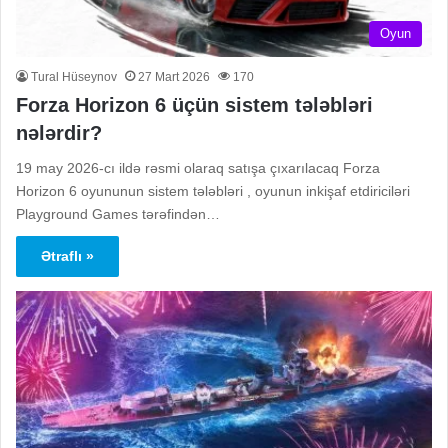
Oyun
Tural Hüseynov
27 Mart 2026
170
Forza Horizon 6 üçün sistem tələbləri
nələrdir?
19 may 2026-cı ildə rəsmi olaraq satışa çıxarılacaq Forza
Horizon 6 oyununun sistem tələbləri , oyunun inkişaf etdiriciləri
Playground Games tərəfindən…
Ətraflı »