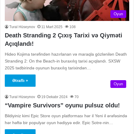
Oyun
Tural Hüseynov
11 Mart 2025
108
Death Stranding 2 Çıxış Tarixi və Qiyməti
Açıqlandı!
Hideo Kojima tərəfindən hazırlanan və maraqla gözlənilən Death
Stranding 2: On the Beach-in buraxılış tarixi açıqlandı. SXSW
2025 tədbirində oyunun buraxılış tarixindən…
Ətraflı »
Oyun
Tural Hüseynov
19 Dekabr 2024
70
“Vampire Survivors” oyunu pulsuz oldu!
Bildiyiniz kimi Epic Store oyun platforması hər il Yeni il ərəfəsində
hər həftə bir populyar oyun hədiyyə edir. Epic Sotre-nin…