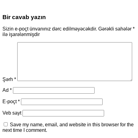
Bir cavab yazın
Sizin e-poçt ünvanınız dərc edilməyəcəkdir.
Gərəkli sahələr
*
ilə işarələnmişdir
Şərh
*
Ad
*
E-poçt
*
Veb sayt
Save my name, email, and website in this browser for the
next time I comment.