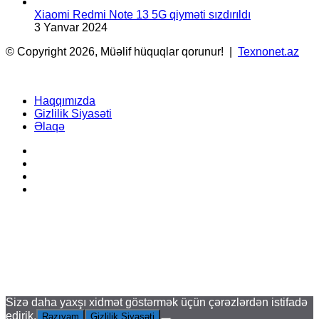
Xiaomi Redmi Note 13 5G qiyməti sızdırıldı
3 Yanvar 2024
© Copyright 2026, Müəlif hüquqlar qorunur! |
Texnonet.az
Haqqımızda
Gizlilik Siyasəti
Əlaqə
Facebook
YouTube
Instagram
TikTok
Back
to
top
button
Sizə daha yaxşı xidmət göstərmək üçün çərəzlərdən istifadə
edirik.
Razıyam
Gizlilik Siyasəti