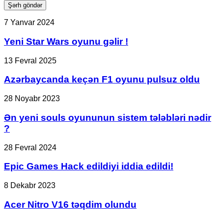
Yeni
7 Yanvar 2024
Star
Wars
Yeni Star Wars oyunu gəlir !
oyunu
gəlir
Azərbaycanda
13 Fevral 2025
!
keçən
F1
Azərbaycanda keçən F1 oyunu pulsuz oldu
oyunu
pulsuz
Ən
28 Noyabr 2023
oldu
yeni
souls
Ən yeni souls oyununun sistem tələbləri nədir
oyununun
?
sistem
tələbləri
Epic
28 Fevral 2024
nədir
Games
?
Hack
Epic Games Hack edildiyi iddia edildi!
edildiyi
iddia
Acer
8 Dekabr 2023
edildi!
Nitro
V16
Acer Nitro V16 təqdim olundu
təqdim