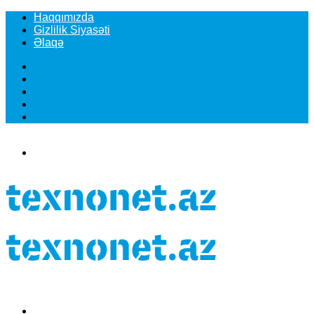
Haqqımızda
Gizlilik Siyasəti
Əlaqə
Facebook
YouTube
Instagram
TikTok
Switch
skin
Menu
Search