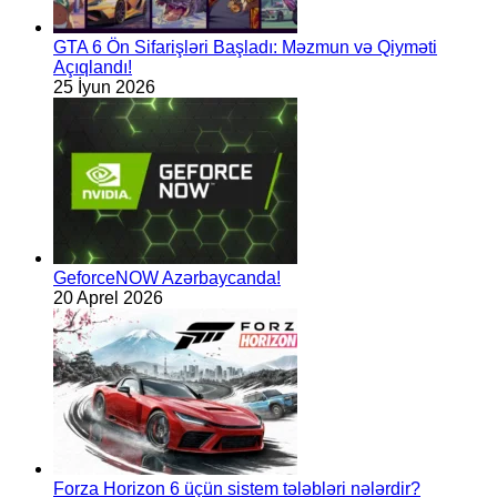
GTA 6 Ön Sifarişləri Başladı: Məzmun və Qiyməti
Açıqlandı!
25 İyun 2026
GeforceNOW Azərbaycanda!
20 Aprel 2026
Forza Horizon 6 üçün sistem tələbləri nələrdir?