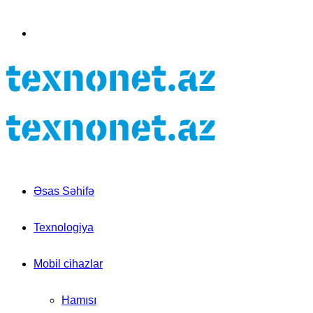
for
Switch
skin
Əsas Səhifə
Texnologiya
Mobil cihazlar
Hamısı