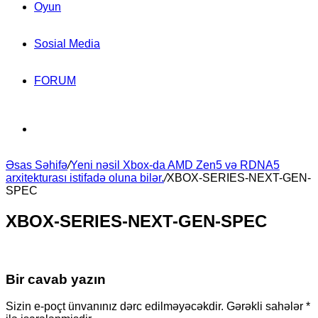
Oyun
Sosial Media
FORUM
Search
Əsas Səhifə
for
/
Yeni nəsil Xbox-da AMD Zen5 və RDNA5
arxitekturası istifadə oluna bilər.
/
XBOX-SERIES-NEXT-GEN-
SPEC
XBOX-SERIES-NEXT-GEN-SPEC
Bir cavab yazın
Sizin e-poçt ünvanınız dərc edilməyəcəkdir.
Gərəkli sahələr
*