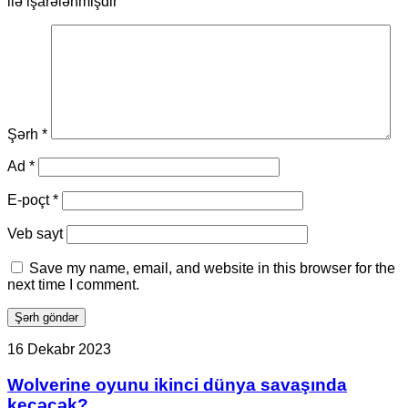
ilə işarələnmişdir
Şərh
*
Ad
*
E-poçt
*
Veb sayt
Save my name, email, and website in this browser for the
next time I comment.
Wolverine
16 Dekabr 2023
oyunu
ikinci
Wolverine oyunu ikinci dünya savaşında
dünya
keçəcək?