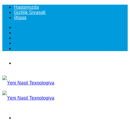
Haqqımızda
Gizlilik Siyasəti
Əlaqə
Facebook
YouTube
Instagram
TikTok
Switch
skin
Menu
Search