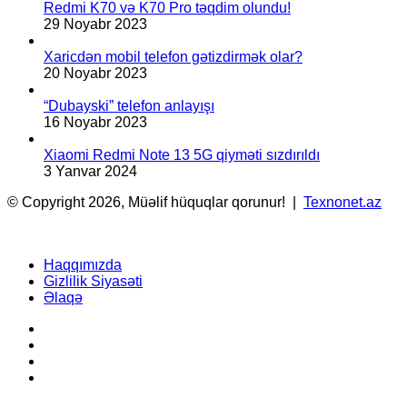
Redmi K70 və K70 Pro təqdim olundu!
29 Noyabr 2023
Xaricdən mobil telefon gətizdirmək olar?
20 Noyabr 2023
“Dubayski” telefon anlayışı
16 Noyabr 2023
Xiaomi Redmi Note 13 5G qiyməti sızdırıldı
3 Yanvar 2024
© Copyright 2026, Müəlif hüquqlar qorunur! |
Texnonet.az
Haqqımızda
Gizlilik Siyasəti
Əlaqə
Facebook
YouTube
Instagram
TikTok