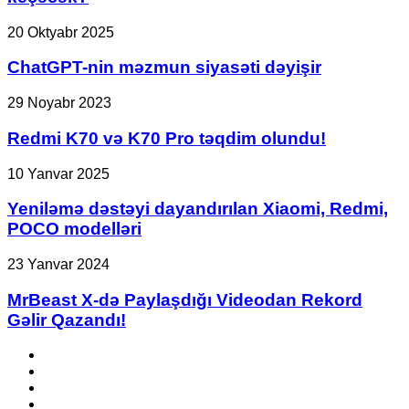
savaşında
keçəcək?
ChatGPT-
20 Oktyabr 2025
nin
məzmun
ChatGPT-nin məzmun siyasəti dəyişir
siyasəti
dəyişir
Redmi
29 Noyabr 2023
K70
və
Redmi K70 və K70 Pro təqdim olundu!
K70
Pro
Yeniləmə
10 Yanvar 2025
təqdim
dəstəyi
olundu!
dayandırılan
Yeniləmə dəstəyi dayandırılan Xiaomi, Redmi,
Xiaomi,
POCO modelləri
Redmi,
POCO
MrBeast
23 Yanvar 2024
modelləri
X-
də
MrBeast X-də Paylaşdığı Videodan Rekord
Paylaşdığı
Gəlir Qazandı!
Videodan
Rekord
Facebook
Gəlir
YouTube
Qazandı!
Instagram
TikTok