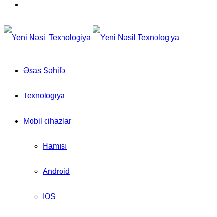
for
Switch
skin
Əsas Səhifə
Texnologiya
Mobil cihazlar
Hamısı
Android
IOS