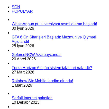
SON
POPULYAR
WhatsApp-ın pullu versiyası rəsmi olaraq başladı!
30 İyun 2026
GTA 6 Ön Sifarişləri Başladı: Məzmun və Qiyməti
Açıqlandı!
25 İyun 2026
GeforceNOW Azərbaycanda!
20 Aprel 2026
Forza Horizon 6 üçün sistem tələbləri nələrdir?
27 Mart 2026
Rainbow Six Mobile təqdim olundu!
1 Mart 2026
Sərfəli internet paketləri
10 Dekabr 2023